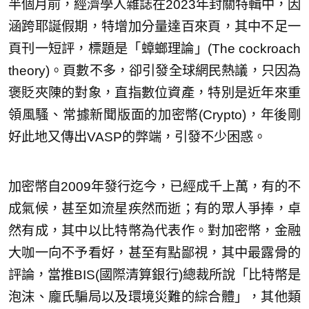
半個月前，經濟學人雜誌在2023年封關特輯中，因
涵跨耶誕假期，特增加分量達百來頁，其中不足一
頁刊一短評，標題是「蟑螂理論」(The cockroach
theory)。頁數不多，卻引發全球網民熱議，只因為
褒貶夾陳的對象，直指數位資產，特別是近年來重
領風騷、常據新聞版面的加密幣(Crypto)，年後剛
好此地又傳出VASP的弊端，引發不少困惑。
加密幣自2009年發行迄今，已經成千上萬，有的不
成氣候，甚至如流星疾然而逝；有的眾人爭捧，卓
然有成，其中以比特幣為代表作。對加密幣，金融
大咖一向不予看好，甚至有點鄙視，其中最露骨的
評論，當推BIS(國際清算銀行)總裁所說「比特幣是
泡沫、龐氏騙局以及環境災難的綜合體」，其他類