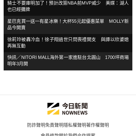
騎士不要庫明加了！預計改簽NBA前MVP威少 美媒：湖人
也已經攤牌
星巴克買一送一有星冰樂！大杯55元起優惠菜單 MOLLY新
品今開賣
徐莉玲被轟冷血！徐子翔過世只問喪禮開支 與譚以欣婆媳
再無互動
快訊／NITORI MALL海外第一家進駐台北圓山 1700坪商場
明年3月開
防詐聲明
免責聲明
隱私權聲明
著作權聲明
會員條款
關於我們
合作提案