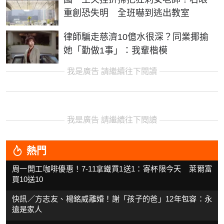
重創恐失明 全班嚇到逃出教室
律師騙走慈濟10億水很深？同業揶揄
她「勤做1事」：我輩楷模
我是廣告 請繼續往下閱讀
我是廣告 請繼續往下閱讀
熱門
周一開工咖啡優惠！7-11拿鐵買1送1：寄杯限今天 萊爾富
買10送10
快訊／方志友、楊銘威離婚！謝「孩子的爸」12年包容：永
遠是家人