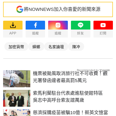
將NOWNEWS加入你喜愛的新聞來源
APP
追蹤
追蹤
好友
訂閱
加密貨幣
蟑螂
名家論壇
陳冲
Recommended by
機票被颱風取消旅行社不可收費！觀
光署發函違者最高罰5萬元
索馬利蘭駐台代表處進駐使館特區
吳志中高呼台索友誼萬歲
慈濟採購疫苗被騙10億！蔡英文憶當