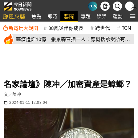
颱風來襲
要聞
焦點
即時
專題
娛樂
運動
全
新電玩大觀園
88風災伴你成長
跨世代
TCN
慈濟遭詐10億 張景森直指一人：應概括承受所有責
任辭職下台
名家論壇》陳冲／加密資產是蟑螂？
文／陳冲
2024-01-11 12:03:04