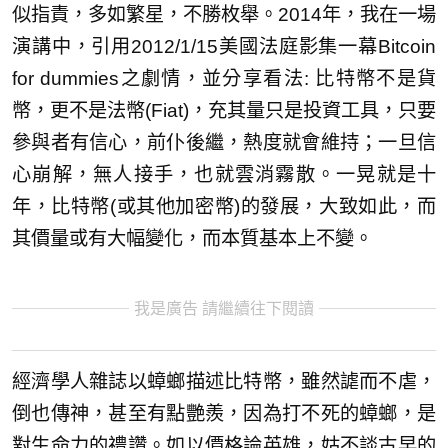
似指責，多如繁星，不勝枚舉。2014年，我在一場
演講中，引用2012/1/15美國法庭影集一幕Bitcoin
for dummies之劇情，並分享看法: 比特幣不是貨
幣，更不是法幣(Fiat)，充其量只是投資工具，只要
參與者有信心，前仆後繼，熱度就會維持；一旦信
心崩解，無人接手，也就雲消霧散。一晃就是十
年，比特幣(或其他加密幣)的發展，大致如此，而
其價量或有大幅變化，而本質基本上不變。
我是廣告 請繼續往下閱讀
經濟學人雜誌以蟑螂描述比特幣，雖然謔而不虐，
倒也傳神，甚至有點艷羨，因為打不死的蟑螂，是
對生命力的禮讚。如以價格論英雄，姑不談古早的