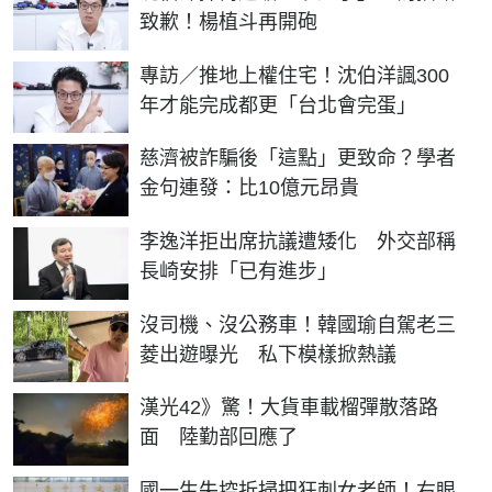
致歉！楊植斗再開砲
專訪／推地上權住宅！沈伯洋諷300
年才能完成都更「台北會完蛋」
慈濟被詐騙後「這點」更致命？學者
金句連發：比10億元昂貴
李逸洋拒出席抗議遭矮化 外交部稱
長崎安排「已有進步」
沒司機、沒公務車！韓國瑜自駕老三
菱出遊曝光 私下模樣掀熱議
漢光42》驚！大貨車載榴彈散落路
面 陸勤部回應了
國一生失控折掃把狂刺女老師！右眼