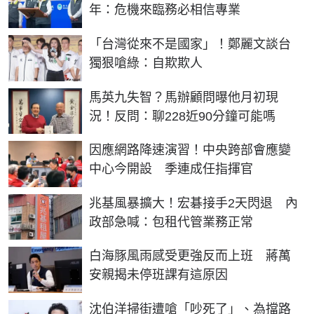
年：危機來臨務必相信專業
「台灣從來不是國家」！鄭麗文談台
獨狠嗆綠：自欺欺人
馬英九失智？馬辦顧問曝他月初現
況！反問：聊228近90分鐘可能嗎
因應網路降速演習！中央跨部會應變
中心今開設 季連成任指揮官
兆基風暴擴大！宏碁接手2天閃退 內
政部急喊：包租代管業務正常
白海豚風雨感受更強反而上班 蔣萬
安親揭未停班課有這原因
沈伯洋掃街遭嗆「吵死了」、為擋路