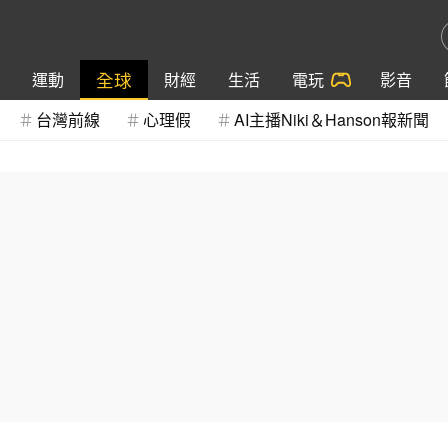
全球
運動
財經
生活
電玩
影音
台灣前線
心理假
AI主播Niki＆Hanson報新聞