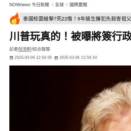
NOWnews 今日新聞
全球
國際要聞
泰國校園槍擊7死22傷！9年級生嫌犯先殺害祖
川普玩真的！被曝將簽行
記者
倪浩軒
/綜合報導
2025-03-06 12:56:05
2025-03-06 12:59:34