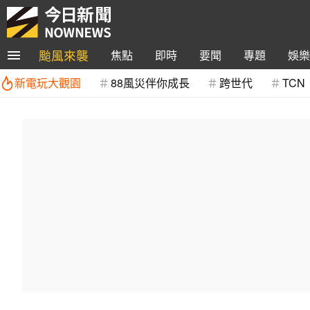
颱風來襲
焦點
即時
要聞
專題
娛樂
新電玩大觀園
88風災伴你成長
跨世代
TCN