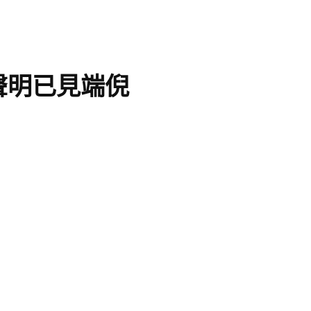
聲明已見端倪