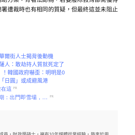
總署遭裁時也有相同的質疑，但最終這並未阻止
華爾街人士揭背後動機
薩人：敢劫持人質就死定了
」！韓國政府嚇歪：明明是0
「日圓」或成避風港
的成員，財政學碩士，擁有10年媒體從業經驗，熱衷於用