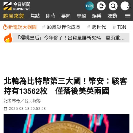
颱風來襲
焦點
即時
要聞
專題
娛樂
運動
全球
新電玩大觀園
88風災伴你成長
跨世代
TCN
「櫻桃皇后」今年慘了！出貨量腰斬52% 風雨重
創、產季提早收尾
北韓為比特幣第三大國！幣安：駭客
持有13562枚 僅落後美英兩國
記者林奇／台北報導
2025-03-18 20:52:58