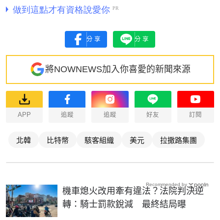
分享
分享
將NOWNEWS加入你喜愛的新聞來源
APP
追蹤
追蹤
好友
訂閱
北韓
比特幣
駭客組織
美元
拉撒路集團
Recommended by
機車熄火改用牽有違法？法院判決逆
轉：騎士罰款銳減 最終結局曝