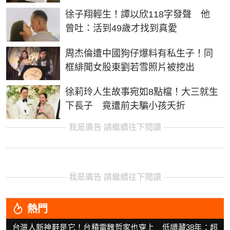
徐子翔輕生！譚以欣118字發聲 他
曾吐：活到49歲才找到真愛
周杰倫遭中國狗仔爆料有私生子！同
框緋聞女股東劉若雪照片被挖出
徐莉玲人生故事宛如8點檔！大三就生
下長子 竟遭前夫騙小孩夭折
我是廣告 請繼續往下閱讀
我是廣告 請繼續往下閱讀
熱門
台灣人新神鞋是它！台積電魏哲家也穿上 低調藏38年：超