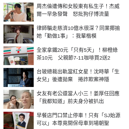
周杰倫遭傳和女股東有私生子！杰威
爾一早急發聲 怒批狗仔博流量
律師騙走慈濟10億水很深？同業揶揄
她「勤做1事」：我輩楷模
全家拿鐵20元「只有5天」！柳橙綠
茶10元 父親節7-11咖啡買2送2
台玻總裁出軌當紅女星！沈時華「生
女兒」後遭拋棄 捲詐欺案神隱
女友有老公還當人小三！姜厚任回應
「我都知道」前夫身分被扒出
早餐店門口禁止停車！只有「SJ始源
可以」本尊竟開保母車到場朝聖