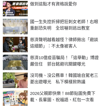
PR
做到這點才有資格說愛你
國一生失控折掃把狂刺女老師！右眼
重創恐失明 全班嚇到逃出教室
慈濟聲明越看越怪？律師揪出「避談
這細節」：不太像被害人
慈濟10億疫苗騙局！「這舉動」博證
嚴信任 郭台銘避坑關鍵曝光
沒司機、沒公務車！韓國瑜自駕老三
菱出遊曝光 私下模樣掀熱議
2026父親節快樂！88節貼圖免費下
載、長輩圖、祝福語、紅包一次看