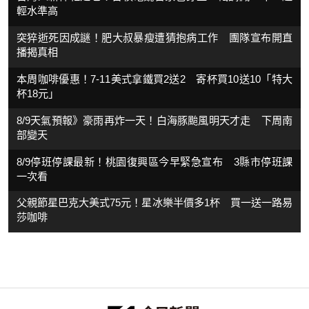
輕水準高
突猝逝死因成謎！肥大叔暴瘦遭猜抱病工作 團隊宣布開直
播揭真相
本周咖啡優惠！7-11美式拿鐵買2送2 寄杯買10送10「特大
杯18元」
8/9天氣預報》豪雨再炸一天！白海豚颱風明天才走 下周南
部變天
8/9停班停課最新！桃園復興區今早緊急宣布 3縣市停班課
一次看
父親節星巴克大美式75元！星冰樂半價多1杯 買一送一路易
莎咖啡