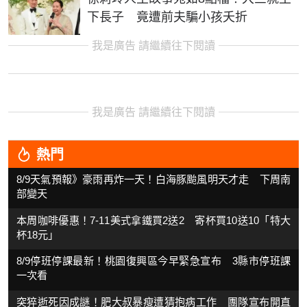
下長子 竟遭前夫騙小孩夭折
我是廣告 請繼續往下閱讀
我是廣告 請繼續往下閱讀
熱門
8/9天氣預報》豪雨再炸一天！白海豚颱風明天才走 下周南
部變天
本周咖啡優惠！7-11美式拿鐵買2送2 寄杯買10送10「特大
杯18元」
8/9停班停課最新！桃園復興區今早緊急宣布 3縣市停班課
一次看
突猝逝死因成謎！肥大叔暴瘦遭猜抱病工作 團隊宣布開直