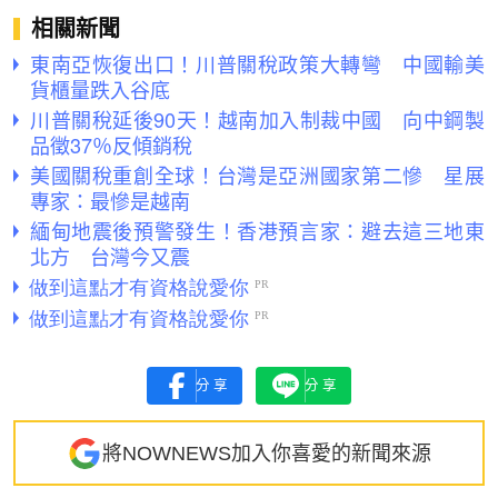
相關新聞
東南亞恢復出口！川普關稅政策大轉彎 中國輸美
貨櫃量跌入谷底
川普關稅延後90天！越南加入制裁中國 向中鋼製
品徵37％反傾銷稅
美國關稅重創全球！台灣是亞洲國家第二慘 星展
專家：最慘是越南
緬甸地震後預警發生！香港預言家：避去這三地東
北方 台灣今又震
分享
分享
將NOWNEWS加入你喜愛的新聞來源