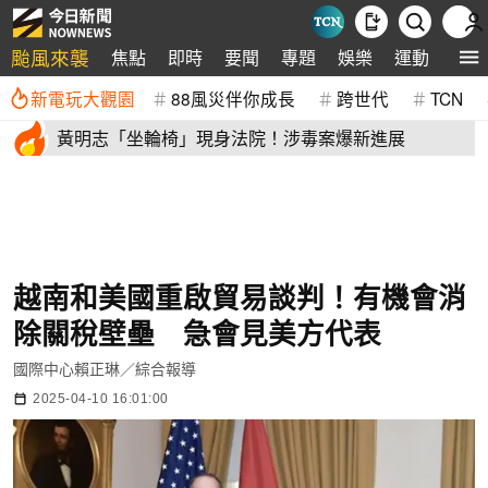
颱風來襲
焦點
即時
要聞
專題
娛樂
運動
全球
新電玩大觀園
88風災伴你成長
跨世代
TCN
黃明志「坐輪椅」現身法院！涉毒案爆新進展
越南和美國重啟貿易談判！有機會消
除關稅壁壘 急會見美方代表
國際中心賴正琳／綜合報導
2025-04-10 16:01:00