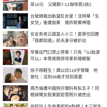
茶10元 父親節7-11咖啡買2送2
台玻總裁出軌當紅女星！沈時華「生
女兒」後遭拋棄 捲詐欺案神隱
女友有老公還當人小三！姜厚任回應
「我都知道」前夫身分被扒出
早餐店門口禁止停車！只有「SJ始源
可以」本尊竟開保母車到場朝聖
徐子翔輕生！譚以欣118字發聲 他
曾吐：活到49歲才找到真愛
周杰倫遭中國狗仔爆料有私生子！同
框緋聞女股東劉若雪照片被挖出
徐莉玲人生故事宛如8點檔！大三就生