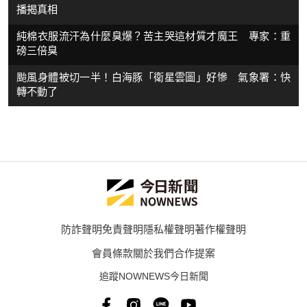
播揭真相
純棉衣服流汗為什麼臭爆？苦主哭這材質才魔王 專家：重
磅三倍臭
颱風身體被切一半！白海豚「衛星雲圖」好慘 氣象署：快
轉不動了
防詐聲明
免責聲明
隱私權聲明
著作權聲明
會員條款
關於我們
合作提案
追蹤NOWNEWS今日新聞