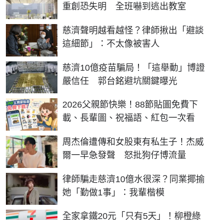
重創恐失明 全班嚇到逃出教室
慈濟聲明越看越怪？律師揪出「避談
這細節」：不太像被害人
慈濟10億疫苗騙局！「這舉動」博證
嚴信任 郭台銘避坑關鍵曝光
2026父親節快樂！88節貼圖免費下
載、長輩圖、祝福語、紅包一次看
周杰倫遭傳和女股東有私生子！杰威
爾一早急發聲 怒批狗仔博流量
律師騙走慈濟10億水很深？同業揶揄
她「勤做1事」：我輩楷模
全家拿鐵20元「只有5天」！柳橙綠