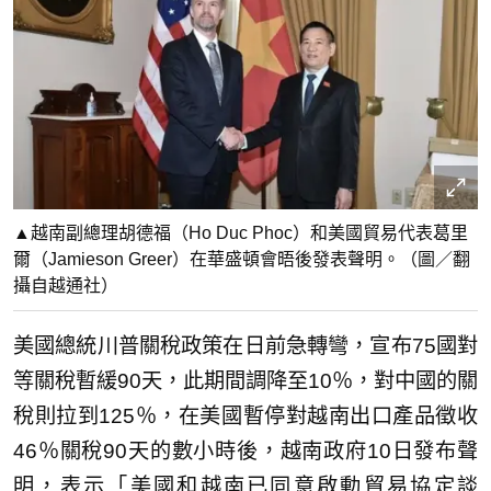
▲越南副總理胡德福（Ho Duc Phoc）和美國貿易代表葛里
爾（Jamieson Greer）在華盛頓會晤後發表聲明。（圖／翻
攝自越通社）
美國總統川普關稅政策在日前急轉彎，宣布75國對
等關稅暫緩90天，此期間調降至10％，對中國的關
稅則拉到125％，在美國暫停對越南出口產品徵收
46％關稅90天的數小時後，越南政府10日發布聲
明，表示「美國和越南已同意啟動貿易協定談