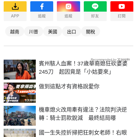
APP
追蹤
追蹤
好友
訂閱
越南
川普
美國
出口
關稅
Recommended by
賓州駭人血案！37歲華裔媳狂砍婆婆
245刀 起因竟是「小姑要來」
PR
做到這點才有資格說愛你
機車熄火改用牽有違法？法院判決逆
轉：騎士罰款銳減 最終結局曝
國一生失控折掃把狂刺女老師！右眼