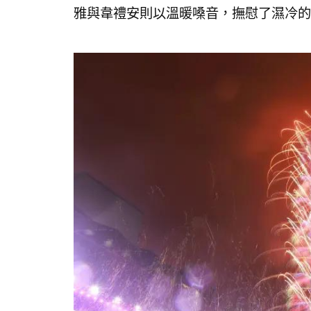
雅與韋禮安則以溫暖嗓音，撫慰了濕冷的