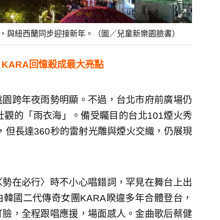
火，與紐西蘭同步迎接新年。（圖／兒童新樂園臉書）
KARA回憶殺成最大亮點
桃園跨年夜雨勢明顯。不過，台北市府前廣場仍
壯觀的「雨衣海」。備受矚目的台北101煙火秀
擾，但長達360秒的雷射光雕與煙火交織，仍展現
〈勢在必行〉時不小心唱錯詞，罕見在舞台上出
韓國二代傳奇女團KARA睽違多年合體登台，
打臉，全程跟唱應援，場面感人。金曲歌后蔡健