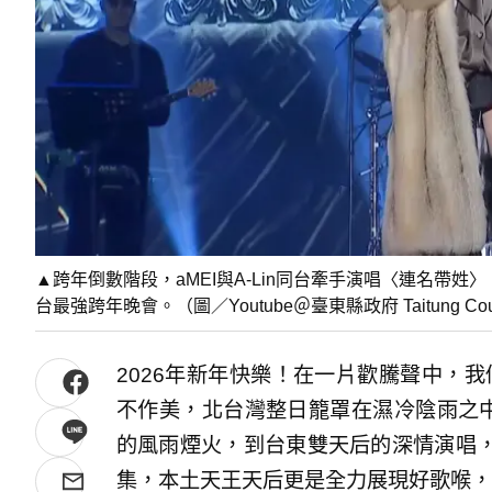
▲跨年倒數階段，aMEI與A-Lin同台牽手演唱〈連名帶姓〉，
台最強跨年晚會。（圖／Youtube＠臺東縣政府 Taitung Count
2026年新年快樂！在一片歡騰聲中，我
不作美，北台灣整日籠罩在濕冷陰雨之中
的風雨煙火，到台東雙天后的深情演唱
集，本土天王天后更是全力展現好歌喉，