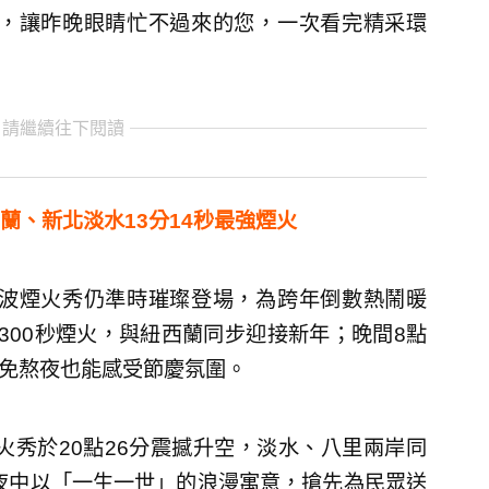
點，讓昨晚眼睛忙不過來的您，一次看完精采環
 請繼續往下閱讀
蘭、新北淡水13分14秒最強煙火
首波煙火秀仍準時璀璨登場，為跨年倒數熱鬧暖
300秒煙火，與紐西蘭同步迎接新年；晚間8點
群免熬夜也能感受節慶氛圍。
火秀於20點26分震撼升空，淡水、八里兩岸同
雨夜中以「一生一世」的浪漫寓意，搶先為民眾送