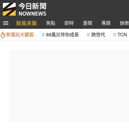
颱風來襲
焦點
即時
要聞
專題
娛樂
新電玩大觀園
88風災伴你成長
跨世代
TCN