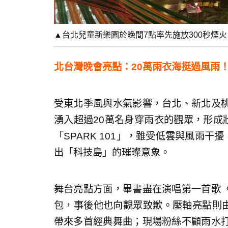
▲台北兒童新樂園於晚間7點率先施放300秒煙
北台灣晚會亮點：20萬雨衣海挺過風雨！
受東北季風與水氣影響，台北、新北及
湧入超過20萬名身穿雨衣的觀眾，形成
「SPARK 101」，雖受低雲與風雨干
出「科技島」的璀璨意象。
舞台亮點方面，畢書盡在演唱第一首歌
包，事後他也向觀眾致歉。壓軸亮點則由
帶來多首經典舞曲；現場粉絲不顧雨水