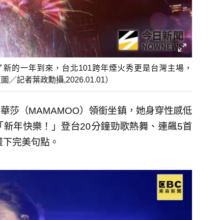
新的一年到來，台北101跨年煙火秀更是台灣主場，
記者葉政勳攝,2026.01.01）
華莎（MAMAMOO）領銜坐鎮，她身穿性感低
新年快樂！」登台20分鐘勁歌熱舞、連飆5首
畫下完美句點。