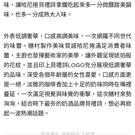
味，讓哈尼捲貝禮詩拿鐵吃起來多一分微醺甜美韻
味，也多ㄧ分成熟大人味。
外表低調奢華，口感高調美味，一次網羅不同世代
的味蕾。糖村製作美味質感哈尼捲滿足消費者味
蕾，主廚也發揮藝術家的美學，讓外觀呈現琥珀般
的花紋，並且印上貝禮詩LOGO充分展現低調奢華
的品味，深受各個年齡層的女性喜愛。口感方面更
是一絕，淡雅的咖啡香加上十足的奶味同時在嘴裡
蔓延，一次滿足視覺與味覺的衝擊，這次糖村來勢
洶洶，結合時下最夯的奶酒品牌貝禮詩，想必再掀
起一波熱潮話題。
我是廣告 請繼續往下閱讀