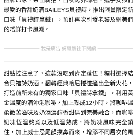
品牌印象，祭出新招，首次跨界聯名，攜手女孩們
最愛的香甜奶酒BAILEYS貝禮詩，推出限量限定新
口味「貝禮詩拿鐵」，預計再次引發老饕及網美們
的嚐鮮打卡風潮。
我是廣告 請繼續往下閱讀
甜點控注意了，這款沒吃到肯定落伍！糖村選擇結
合貝禮詩奶酒，翻轉經典哈尼捲碰撞出全新火花，
打造前所未有的獨家口味「貝禮詩拿鐵」，利用黃
金溫度的酒沖泡咖啡，加上熟成12小時，將咖啡溫
柔微苦滋味及奶酒濃醇香甜達到完美融合，而咖啡
奶凍恆溫熬煮以及低溫熟成，將奶凍風味完全鎖
住，加上威士忌尾韻撲鼻而來，增添不同層次的風