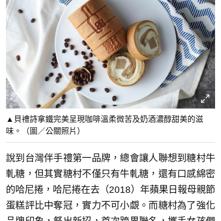
▲貝禮詩拿鐵完美呈現咖啡溫柔微苦及奶酒濃醇甜美的滋
味。（圖／公關照片）
說到台灣伴手禮第一品牌，總會讓人聯想到糖村牛
軋糖，但其實糖村不僅只有牛軋糖，還有口感綿密
的哈尼捲，哈尼捲在去（2018）年蘋果日報母親節
蛋糕評比中奪冠，實力不可小覷。而糖村為了強化