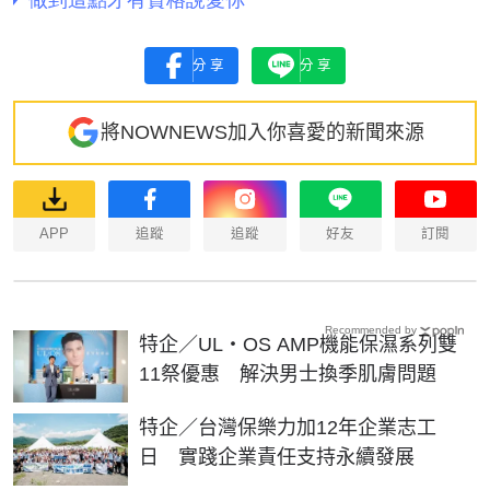
分享
分享
將NOWNEWS加入你喜愛的新聞來源
APP
追蹤
追蹤
好友
訂閱
Recommended by
特企／UL・OS AMP機能保濕系列雙
11祭優惠 解決男士換季肌膚問題
特企／台灣保樂力加12年企業志工
日 實踐企業責任支持永續發展