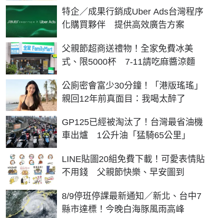
特企／成果行銷成Uber Ads台灣程序
化購買夥伴 提供高效廣告方案
父親節超商送禮物！全家免費冰美
式、限5000杯 7-11請吃麻醬涼麵
公廁密會富少30分鐘！「港版瑤瑤」
親回12年前真面目：我喝太醉了
GP125已經被淘汰了！台灣最省油機
車出爐 1公升油「猛騎65公里」
LINE貼圖20組免費下載！可愛表情貼
不用錢 父親節快樂、早安圖到
8/9停班停課最新通知／新北、台中7
縣市達標！今晚白海豚風雨高峰