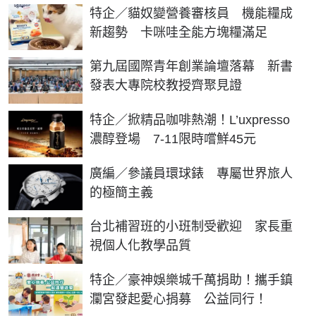
特企／貓奴變營養審核員 機能糧成
新趨勢 卡咪哇全能方塊糧滿足
第九屆國際青年創業論壇落幕 新書
發表大專院校教授齊聚見證
特企／掀精品咖啡熱潮！L’uxpresso
濃醇登場 7-11限時嚐鮮45元
廣編／參議員環球錶 專屬世界旅人
的極簡主義
台北補習班的小班制受歡迎 家長重
視個人化教學品質
特企／豪神娛樂城千萬捐助！攜手鎮
瀾宮發起愛心捐募 公益同行！