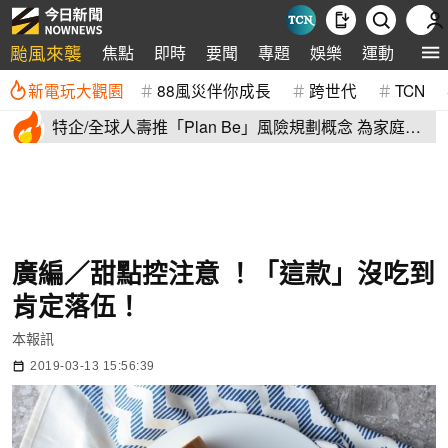
颱風來襲
焦點
即時
要聞
專題
娛樂
運動
全球
新電玩大觀園
88風災伴你成長
跨世代
TCN
特企/全球人壽推「Plan Be」風險規劃概念 為家庭建
立堅實防護網
廣編／甜點控注意 ！「這款」沒吃到
肯定落伍！
本報訊
2019-03-13 15:56:39