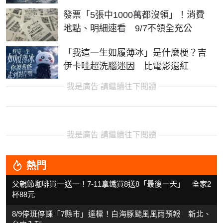
發票「5張中1000萬都沒領」！消費
地點、明細速看 9/7不領全充公
「我這一生如履薄冰」是什麼梗？吉
伊卡哇超洗腦迷因 比電影還紅
我是廣告 請繼續往下閱讀
我是廣告 請繼續往下閱讀
熱門
父親節咖啡買一送一！7-11拿鐵買8送8「最後一天」 全家2
杯88元
8/9停班停課「7縣市」達標！白海豚颱風風雨預報 新北、