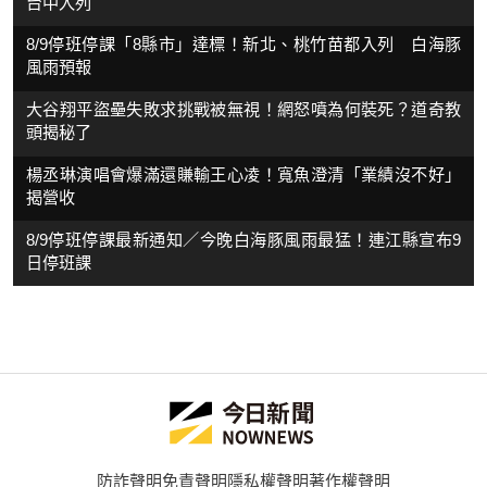
台中入列
8/9停班停課「8縣市」達標！新北、桃竹苗都入列 白海豚
風雨預報
大谷翔平盜壘失敗求挑戰被無視！網怒噴為何裝死？道奇教
頭揭秘了
楊丞琳演唱會爆滿還賺輸王心凌！寬魚澄清「業績沒不好」
揭營收
8/9停班停課最新通知／今晚白海豚風雨最猛！連江縣宣布9
日停班課
防詐聲明
免責聲明
隱私權聲明
著作權聲明