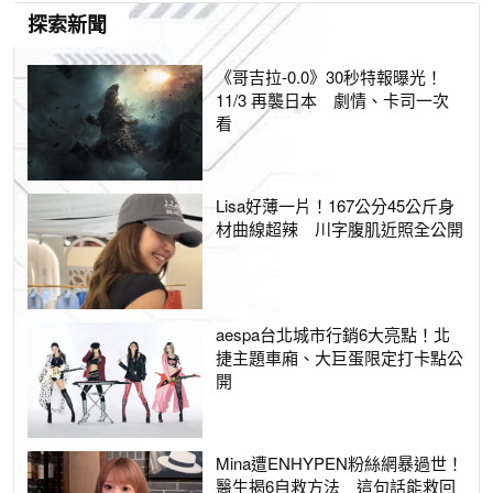
探索新聞
《哥吉拉-0.0》30秒特報曝光！
11/3 再襲日本 劇情、卡司一次
看
Lisa好薄一片！167公分45公斤身
材曲線超辣 川字腹肌近照全公開
aespa台北城市行銷6大亮點！北
捷主題車廂、大巨蛋限定打卡點公
開
Mina遭ENHYPEN粉絲網暴過世！
醫生揭6自救方法 這句話能救回