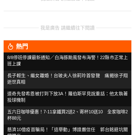
我是廣告 請繼續往下閱讀
熱門
8/8停班停課最新通知／白海豚颱風發布海警！22縣市正常上
班上課
長子輕生、繼女離婚！台玻夫人徐莉玲首發聲 痛揭徐子翔
逝世真相
道奇先發希恩被打到下放3A！羅伯斯罕見說重話：他太執著
投球機制
五六日咖啡優惠！7-11拿鐵買2送2、寄杯10送10 全家咖啡2
杯88元
慈濟10億疫苗騙局！「這舉動」博證嚴信任 郭台銘避坑關