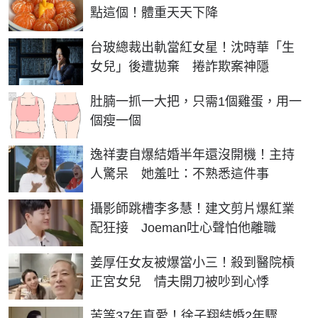
點這個！體重天天下降
台玻總裁出軌當紅女星！沈時華「生
女兒」後遭拋棄 捲詐欺案神隱
PR
肚腩一抓一大把，只需1個雞蛋，用一
個瘦一個
逸祥妻自爆結婚半年還沒開機！主持
人驚呆 她羞吐：不熟悉這件事
攝影師跳槽李多慧！建文剪片爆紅業
配狂接 Joeman吐心聲怕他離職
姜厚任女友被爆當小三！殺到醫院槓
正宮女兒 情夫開刀被吵到心悸
苦等37年真愛！徐子翔結婚2年驟