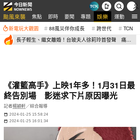
颱風來襲
娛樂
焦點
即時
要聞
專題
運動
全
新電玩大觀園
88風災伴你成長
跨世代
TCN
長子輕生、繼女離婚！台玻夫人徐莉玲首發聲 痛揭
徐子翔逝世真相
《灌籃高手》上映1年多！1月31日最
終告別場 影迷求下片原因曝光
記者
楊穎軒
／綜合報導
2024-01-25 15:58:24
2024-01-25 16:01:34