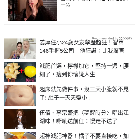
一命
Recommended by
姜厚任小24歲女友學歷超狂！智商
146手握5公司 他狂讚：比我厲害
PR
減肥首選，檸檬加它，堅持一週，腰
細了，瘦到你懷疑人生
PR
起床就先做件事，沒三天小腹就不見
了! 肚子一天天變小！
伍佰、李宗盛把〈夢醒時分〉唱出江
湖味！嘶吼送前任：慢走不送了
PR
超神減肥神器！橘子不要直接吃，加