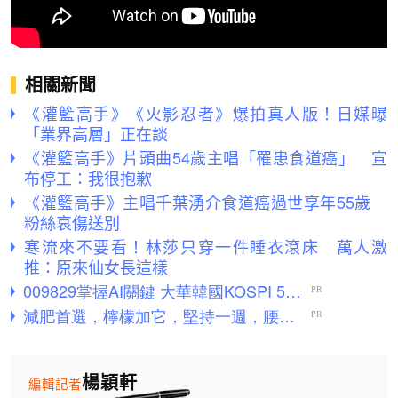
相關新聞
《灌籃高手》《火影忍者》爆拍真人版！日媒曝
「業界高層」正在談
《灌籃高手》片頭曲54歲主唱「罹患食道癌」 宣
布停工：我很抱歉
《灌籃高手》主唱千葉湧介食道癌過世享年55歲
粉絲哀傷送別
寒流來不要看！林莎只穿一件睡衣滾床 萬人激
推：原來仙女長這樣
楊穎軒
編輯記者