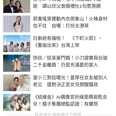
逝 譚以欣父昔婚禮吐1句惹哭網
郭書瑤穿運動內衣爬象山！火辣身材
包不住 自嘲：打扮太潦草
日劇迷有福啦！ 《下町火箭》、
《重版出來》台灣上架
快訊／結束豪門婚！小刀證實與台玻
二千金離婚：仍是充滿愛的家人
當小三對話曝光！姜厚任女友搶別人
老公 還對決正宮女兒開酸騷貨
《結緣金》AI偶像宮祈緣是媽祖乾女
兒！橘子集團總監認證：有擲筊
我是廣告 請繼續往下閱讀