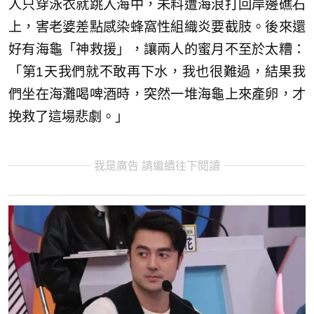
人只穿泳衣就跳入海中，未料遭海浪打回岸邊礁石
上，害老婆差點感染蜂窩性組織炎要截肢。後來還
好有海龜「神救援」，讓兩人的蜜月不至於太糟：
「第1天我們就不敢再下水，我也很難過，結果我
們坐在海灘喝啤酒時，突然一堆海龜上來產卵，才
挽救了這場悲劇。」
我是廣告 請繼續往下閱讀