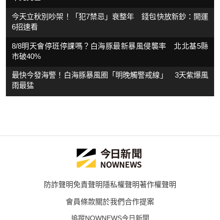
今天立秋別吵架！「犯7禁忌」衰整年 錢包快放新鈔：開運
6招速看
8/8明天會停班停課嗎？白海豚最新暴風侵襲率 北北基5縣
市破40%
最快今發海警！白海豚暴風圈「明晚觸警戒線」 3天紫爆風
雨最猛
防詐聲明
免責聲明
隱私權聲明
著作權聲明
會員條款
關於我們
合作提案
追蹤NOWNEWS今日新聞