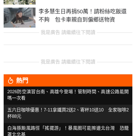
李多慧生日再捐50萬！請粉絲吃飯還
不夠 包卡車親自到偏鄉送物資
我是廣告 請繼續往下閱讀
我是廣告 請繼續往下閱讀
熱門
2026防空演習台南、高雄今登場！管制時間、高速公路能開
嗎一次看
五六日咖啡優惠！7-11拿鐵買2送2、寄杯10送10 全家咖啡2
杯88元
白海豚颱風路徑「搖擺游」！暴風圈可能擦邊北台灣 恐籠
罩北北基