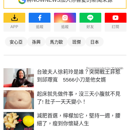
將NOWNEWS加入你喜愛的新聞來源
APP
追蹤
追蹤
好友
訂閱
安心亞
孫興
馬力歐
班傑
日本
Recommended by
台玻夫人徐莉玲是誰？突開戰王菲惹
到邱瓈寬 5566小刀是他女婿
PR
起床就先做件事，沒三天小腹就不見
了! 肚子一天天變小！
PR
減肥首選，檸檬加它，堅持一週，腰
細了，瘦到你懷疑人生