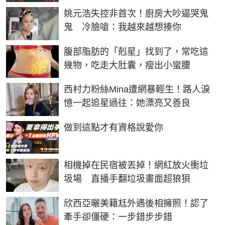
姚元浩失控非首次！廚房大吵逼哭鬼
鬼 冷臉嗆：我越來越想揍你
PR
腹部脂肪的「剋星」找到了，常吃這
幾物，吃走大肚囊，瘦出小蠻腰
西村力粉絲Mina遭網暴輕生！路人淚
憶一起追星過往：她漂亮又善良
PR
做到這點才有資格說愛你
相機掉在民宿被丟掉！網紅放火衝垃
圾場 直播手翻垃圾畫面超狼狽
欣西亞曬美籍尪外遇後相擁照！認了
牽手卻僵硬：一步錯步步錯