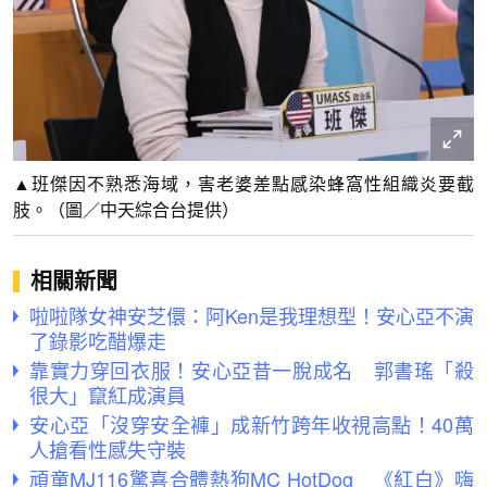
▲班傑因不熟悉海域，害老婆差點感染蜂窩性組織炎要截
肢。（圖／中天綜合台提供）
相關新聞
啦啦隊女神安芝儇：阿Ken是我理想型！安心亞不演
了錄影吃醋爆走
靠實力穿回衣服！安心亞昔一脫成名 郭書瑤「殺
很大」竄紅成演員
安心亞「沒穿安全褲」成新竹跨年收視高點！40萬
人搶看性感失守裝
頑童MJ116驚喜合體熱狗MC HotDog 《紅白》嗨