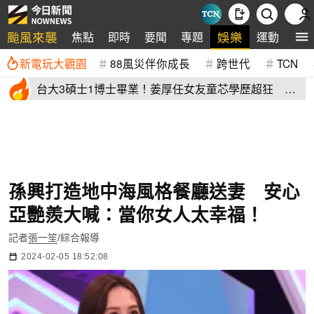
颱風來襲
娛樂
焦點
即時
要聞
專題
運動
全
新電玩大觀園
88風災伴你成長
跨世代
TCN
台大3碩士1博士畢業！姜厚任女友童芯學歷超狂 他
讚爆：比我厲害
孫興打造地中海風格餐廳送妻 安心
亞艷羨大喊：當你女人太幸福！
記者
張一笙
/綜合報導
2024-02-05 18:52:08