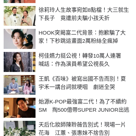
徐莉玲人生故事宛如8點檔！大三就生
下長子 竟遭前夫騙小孩夭折
HOOK突揭富二代背景：抱歉騙了大
家！下秒跳這畫面2萬粉絲全瘋掉
柯佳嬿力挺公視！轉發10萬人連署
喊話：作為演員希望公視長久
王凱《百味》被寫出國不告而別！夏
宇禾一講台詞就哽咽 劇迷全哭
始源K-POP最強富二代！為了不續約
SM 掏500億帶SUPER JUNIOR出逃
天后化妝師陳聆薇告別式！現場一片
花海 江蕙、張惠妹不捨告別