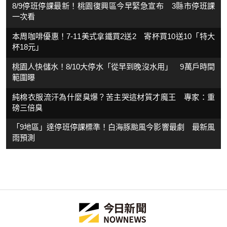
8/9停班停課最新！桃園復興區今早緊急宣布 3縣市停班課
一次看
本周咖啡優惠！7-11美式拿鐵買2送2 寄杯買10送10「特大
杯18元」
桃園人快儲水！8/10大停水「從早到晚沒水用」 9萬戶時間
範圍曝
純棉衣服流汗為什麼臭爆？苦主哭這材質才魔王 專家：重
磅三倍臭
「9地區」達停班停課標準！白海豚颱風今影響最劇 最新風
雨預測