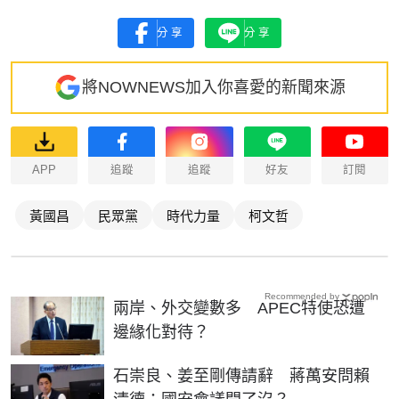
分享
分享
將NOWNEWS加入你喜愛的新聞來源
APP
追蹤
追蹤
好友
訂閱
黃國昌
民眾黨
時代力量
柯文哲
Recommended by
兩岸、外交變數多 APEC特使恐遭
邊緣化對待？
石崇良、姜至剛傳請辭 蔣萬安問賴