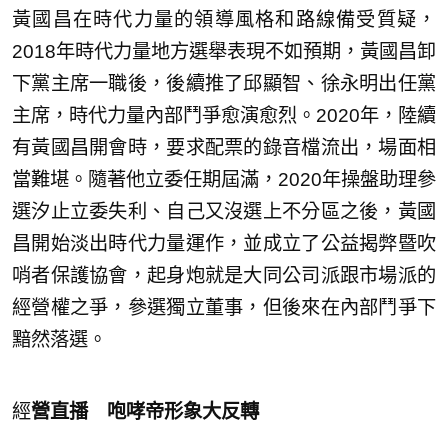
黃國昌在時代力量的領導風格和路線備受質疑，
2018年時代力量地方選舉表現不如預期，黃國昌卸
下黨主席一職後，後續推了邱顯智、徐永明出任黨
主席，時代力量內部鬥爭愈演愈烈。2020年，陸續
有黃國昌開會時，要求配票的錄音檔流出，場面相
當難堪。隨著他立委任期屆滿，2020年操盤助理參
選汐止立委失利、自己又沒選上不分區之後，黃國
昌開始淡出時代力量運作，並成立了公益揭弊暨吹
哨者保護協會，起身炮就是大同公司派跟市場派的
經營權之爭，參選獨立董事，但後來在內部鬥爭下
黯然落選。
經
營直播 咆哮帝形象大反轉