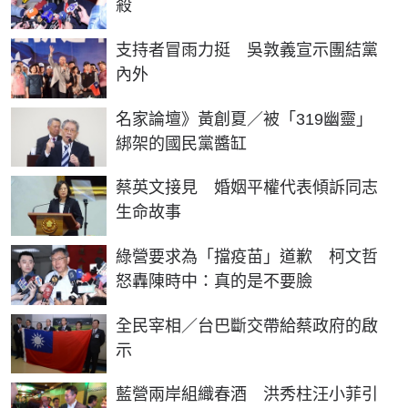
殺
支持者冒雨力挺 吳敦義宣示團結黨
內外
名家論壇》黃創夏／被「319幽靈」
綁架的國民黨醬缸
蔡英文接見 婚姻平權代表傾訴同志
生命故事
綠營要求為「擋疫苗」道歉 柯文哲
怒轟陳時中：真的是不要臉
全民宰相／台巴斷交帶給蔡政府的啟
示
藍營兩岸組織春酒 洪秀柱汪小菲引