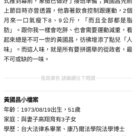
式推到幕前，象徵已做好了接班準備；黃國昌先前
上節目時亦曾透露，他靠著飲食控制跟運動，2個
月來一口氣瘦下8、9公斤，「而且全部都是脂
肪」。跟你我一樣會吃胖、也會需要運動減重，看
起來總是不可一世的黃國昌，彷彿增添了點兒「人
味」。而這人味，就是所有要拼選舉的從政者，最
不可或缺的一味。
我是廣告 請繼續往下閱讀
黃國昌小檔案
年齡：1973/08/19出生，51歲
家庭：與妻子高翔育有3子女
學歷：台大法律系畢業、康乃爾法學院法學博士