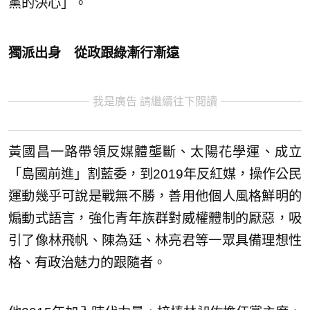
黨的決心」。
獨派出身 從政跟綠漸行漸遠
我是廣告 請繼續往下閱讀
黃國昌一路帶領反媒體壟斷、太陽花學運、成立
「島國前進」割藍委，到2019年反紅媒，操作公民
運動幾乎可說是戰無不勝，善用他個人風格鮮明的
煽動式語言，強化青年族群對威權體制的厭惡，吸
引了像林飛帆、陳為廷、林亮君等一眾具備理想性
格、有政治魅力的跟隨者。