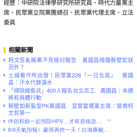
經歷：中研院法律學研究所研究員、時代力量黨主
席、民眾黨立院黨團總召、民眾黨代理主席、立法
委員
相關新聞
柯文哲亂帳案不見檢討報告 黃國昌暗酸蔡壁如狀
況外？
土城看守所出發！民眾黨228「一日北高」 黃國
昌：汗水代替淚水
「掃除綠衛兵」400人報名台北志工 黃國昌：本週
將有具體行動
蔡壁如新髮型PK黃國昌 宣誓當選黨主席：營救柯
文哲第一