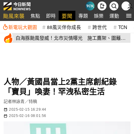
颱風來襲
要聞
焦點
即時
專題
娛樂
運動
全
新電玩大觀園
88風災伴你成長
跨世代
TCN
白海豚颱風發威！北市災情曝光 施工鷹架、圍籬倒
塌砸傷民眾
人物／黃國昌當上2黨主席創紀錄
「寶貝」喚妻！罕洩私密生活
記者林詠青／特稿
2025-02-15 16:29:44
2025-02-16 08:01:56