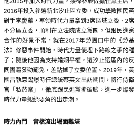
他2015年加入時代力量，接棒林昶佐擔任黨主席，
2016年投入參選新北汐止區立委，成功擊敗國民黨
對手李慶華，率領時代力量拿到3席區域立委、2席
不分區立委，順利在立法院成立黨團。但跟民進黨
合作的好景不常，就在2017年勞團口中的《勞基
法》修惡事件開始，時代力量便埋下路線之爭的種
子；隨後他因為支持婚姻平權，遭汐止選區內的反
同團體發動罷免，差點掉了立委位置。2019年，黃
國昌執意踢爆時任總統蔡英文出訪期間，隨行侍衛
官「私菸案」，徹底跟民進黨撕破臉，進一步爆發
時代力量親綠要角的出走潮。
時力內鬥 音檔流出場面難堪