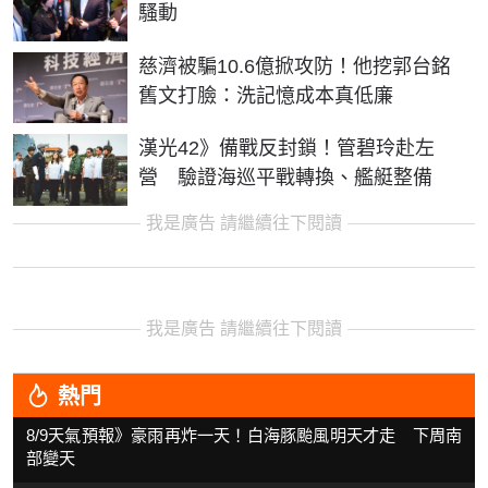
騷動
慈濟被騙10.6億掀攻防！他挖郭台銘
舊文打臉：洗記憶成本真低廉
漢光42》備戰反封鎖！管碧玲赴左
營 驗證海巡平戰轉換、艦艇整備
我是廣告 請繼續往下閱讀
我是廣告 請繼續往下閱讀
熱門
8/9天氣預報》豪雨再炸一天！白海豚颱風明天才走 下周南
部變天