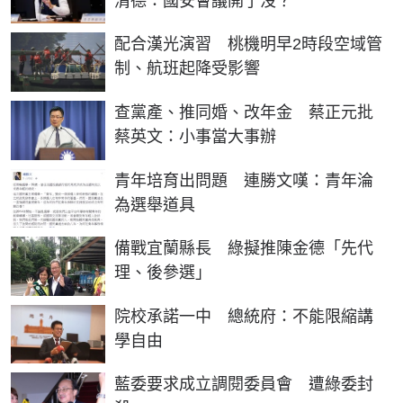
清德：國安會議開了沒？
配合漢光演習 桃機明早2時段空域管
制、航班起降受影響
查黨產、推同婚、改年金 蔡正元批
蔡英文：小事當大事辦
青年培育出問題 連勝文嘆：青年淪
為選舉道具
備戰宜蘭縣長 綠擬推陳金德「先代
理、後參選」
院校承諾一中 總統府：不能限縮講
學自由
藍委要求成立調閱委員會 遭綠委封