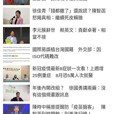
徐佳青「錢都繳了」還說謊？陳智菡
怒揭真相：繼續死皮賴臉
李元簇辭世 蔡英文：貢獻卓著、相
當不捨
國際易誤植台灣國籍 外交部：因
ISO代碼難改
新冠疫情最新8症狀一次看！上週增
25例重症 8月恐5萬人次就醫
年後內閣改組？ 徐國勇講兩遍：沒
有這個規畫跟訊息
陳時中稱曾提醒防「疫苗掮客」 陳