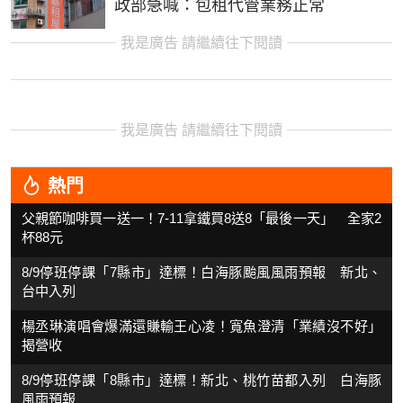
政部急喊：包租代管業務正常
我是廣告 請繼續往下閱讀
我是廣告 請繼續往下閱讀
熱門
父親節咖啡買一送一！7-11拿鐵買8送8「最後一天」 全家2
杯88元
8/9停班停課「7縣市」達標！白海豚颱風風雨預報 新北、
台中入列
楊丞琳演唱會爆滿還賺輸王心凌！寬魚澄清「業績沒不好」
揭營收
8/9停班停課「8縣市」達標！新北、桃竹苗都入列 白海豚
風雨預報