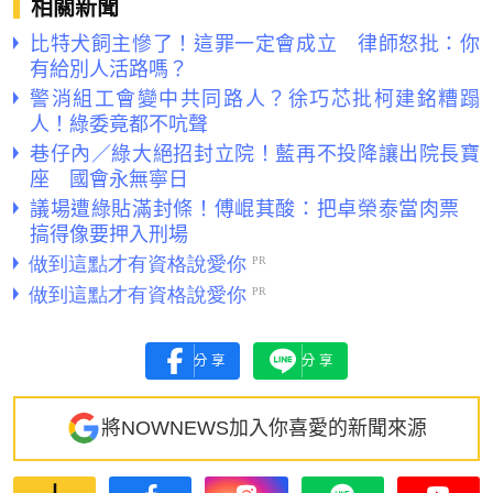
相關新聞
比特犬飼主慘了！這罪一定會成立 律師怒批：你
有給別人活路嗎？
警消組工會變中共同路人？徐巧芯批柯建銘糟蹋
人！綠委竟都不吭聲
巷仔內／綠大絕招封立院！藍再不投降讓出院長寶
座 國會永無寧日
議場遭綠貼滿封條！傅崐萁酸：把卓榮泰當肉票
搞得像要押入刑場
分享
分享
將NOWNEWS加入你喜愛的新聞來源