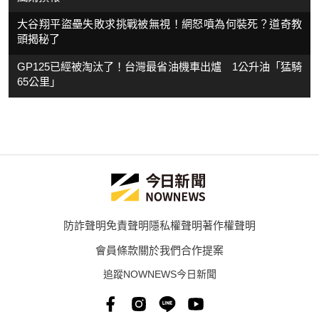
大谷翔平盜壘失敗求挑戰被無視！網怒噴為何裝死？道奇教
頭揭秘了
GP125已經被淘汰了！台灣最省油機車出爐 1公升油「猛騎
65公里」
防詐聲明
免責聲明
隱私權聲明
著作權聲明
會員條款
關於我們
合作提案
追蹤NOWNEWS今日新聞