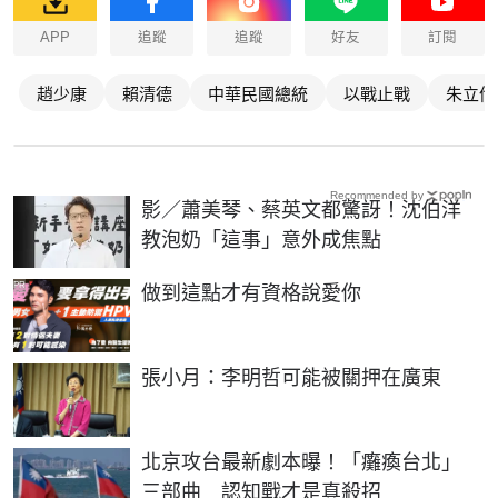
APP
追蹤
追蹤
好友
訂閱
趙少康
賴清德
中華民國總統
以戰止戰
朱立倫
Recommended by
影／蕭美琴、蔡英文都驚訝！沈伯洋
教泡奶「這事」意外成焦點
PR
做到這點才有資格說愛你
張小月：李明哲可能被關押在廣東
北京攻台最新劇本曝！「癱瘓台北」
三部曲 認知戰才是真殺招