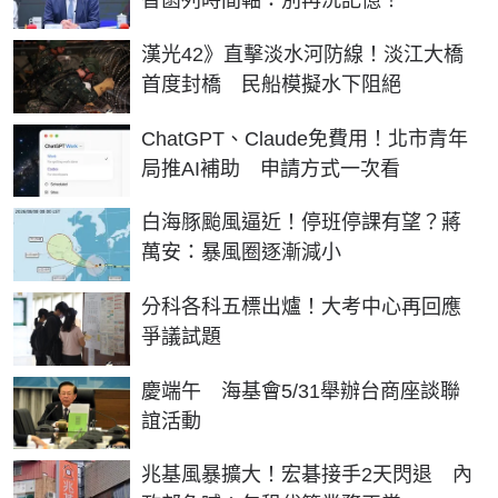
智菡列時間軸：別再洗記憶！
漢光42》直擊淡水河防線！淡江大橋
首度封橋 民船模擬水下阻絕
ChatGPT、Claude免費用！北市青年
局推AI補助 申請方式一次看
白海豚颱風逼近！停班停課有望？蔣
萬安：暴風圈逐漸減小
分科各科五標出爐！大考中心再回應
爭議試題
慶端午 海基會5/31舉辦台商座談聯
誼活動
兆基風暴擴大！宏碁接手2天閃退 內