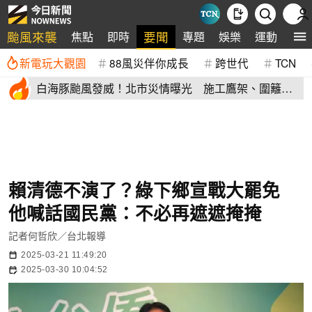
颱風來襲
要聞
焦點
即時
專題
娛樂
運動
全
新電玩大觀園
88風災伴你成長
跨世代
TCN
白海豚颱風發威！北市災情曝光 施工鷹架、圍籬倒
塌砸傷民眾
賴清德不演了？綠下鄉宣戰大罷免
他喊話國民黨：不必再遮遮掩掩
記者何哲欣／台北報導
2025-03-21 11:49:20
2025-03-30 10:04:52