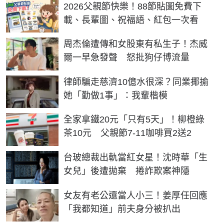
2026父親節快樂！88節貼圖免費下
載、長輩圖、祝福語、紅包一次看
周杰倫遭傳和女股東有私生子！杰威
爾一早急發聲 怒批狗仔博流量
律師騙走慈濟10億水很深？同業揶揄
她「勤做1事」：我輩楷模
全家拿鐵20元「只有5天」！柳橙綠
茶10元 父親節7-11咖啡買2送2
台玻總裁出軌當紅女星！沈時華「生
女兒」後遭拋棄 捲詐欺案神隱
女友有老公還當人小三！姜厚任回應
「我都知道」前夫身分被扒出