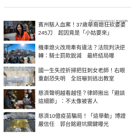
Recommended by
賓州駭人血案！37歲華裔媳狂砍婆婆
245刀 起因竟是「小姑要來」
機車熄火改用牽有違法？法院判決逆
轉：騎士罰款銳減 最終結局曝
國一生失控折掃把狂刺女老師！右眼
重創恐失明 全班嚇到逃出教室
慈濟聲明越看越怪？律師揪出「避談
這細節」：不太像被害人
慈濟10億疫苗騙局！「這舉動」博證
嚴信任 郭台銘避坑關鍵曝光