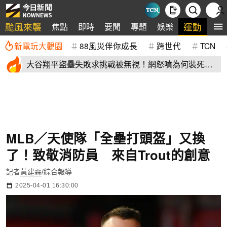
颱風來襲
運動
焦點
即時
要聞
專題
娛樂
全
新電玩大觀園
88風災伴你成長
跨世代
TCN
大谷翔平盜壘失敗求挑戰被無視！網怒噴為何裝死？
道奇教頭揭秘了
MLB／天使隊「全壘打頭盔」又換
了！致敬消防員 來自Trout的創意
記者
黃建霖
/綜合報導
2025-04-01 16:30:00