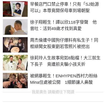
早餐店門口禁止停車！只有「SJ始源
可以」本尊竟開保母車到場朝聖
徐子翔輕生！譚以欣118字發聲 他
曾吐：活到49歲才找到真愛
周杰倫遭中國狗仔爆料有私生子！同
框緋聞女股東劉若雪照片被挖出
徐莉玲人生故事宛如8點檔！大三就生
下長子 竟遭前夫騙小孩夭折
被網暴輕生！ENHYPEN西村力粉絲
Mina住處被公開 1細節讓人鼻酸
我是廣告 請繼續往下閱讀