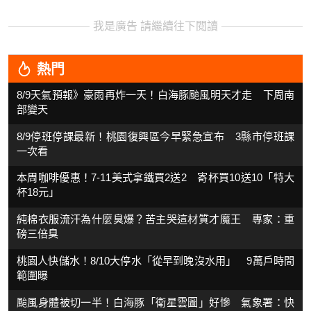
我是廣告 請繼續往下閱讀
熱門
8/9天氣預報》豪雨再炸一天！白海豚颱風明天才走 下周南
部變天
8/9停班停課最新！桃園復興區今早緊急宣布 3縣市停班課
一次看
本周咖啡優惠！7-11美式拿鐵買2送2 寄杯買10送10「特大
杯18元」
純棉衣服流汗為什麼臭爆？苦主哭這材質才魔王 專家：重
磅三倍臭
桃園人快儲水！8/10大停水「從早到晚沒水用」 9萬戶時間
範圍曝
颱風身體被切一半！白海豚「衛星雲圖」好慘 氣象署：快