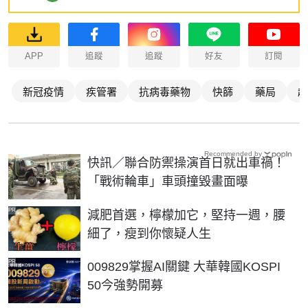
APP
追蹤
追蹤
好友
訂閱
新冠疫情
疾管署
抗病毒藥物
快篩
藥局
超
Recommended by
快訊／聯合防禦操演首日就出車禍！
「戰術輪車」車頭撞毀畫面曝
PR
減肥首選，檸檬加它，堅持一週，腰
細了，瘦到你懷疑人生
PR
009829掌握AI關鍵 大華韓國KOSPI
50今強勢開募