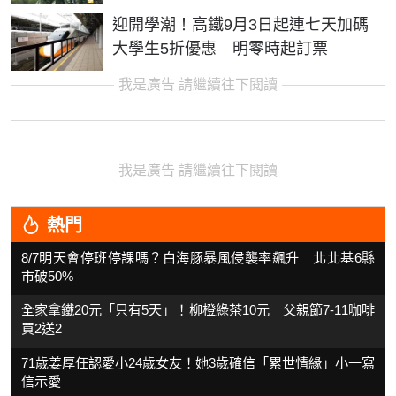
迎開學潮！高鐵9月3日起連七天加碼
大學生5折優惠 明零時起訂票
我是廣告 請繼續往下閱讀
我是廣告 請繼續往下閱讀
熱門
8/7明天會停班停課嗎？白海豚暴風侵襲率飆升 北北基6縣
市破50%
全家拿鐵20元「只有5天」！柳橙綠茶10元 父親節7-11咖啡
買2送2
71歲姜厚任認愛小24歲女友！她3歲確信「累世情緣」小一寫
信示愛