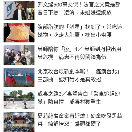
鄭文燦500萬交保！法官之父竟是鄭
昔日下屬 凌濤：未避嫌還縱放
PR
腹部脂肪的「剋星」找到了，常吃這
幾物，吃走大肚囊，瘦出小蠻腰
藥師陪你「療」4／ 藥師到府揪出用
藥危機 病患不再與鬧鐘為伍
北京攻台最新劇本曝！「癱瘓台北」
三部曲 認知戰才是真殺招
戒毒之路3／毒駕告白「警車追趕幻
覺」險自撞 戒毒村獲重生
夏莉絲虐童案再延燒！幼童吃發黑蔬
菜 簡舒培怒：拳頭都硬了