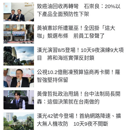
致癌油回收再轉彎 石崇良：20%以
下產品全面預防性下架
黃禎憲診所遭獵巫！全因掛「這大
咖」競選布條 前員工發聲了
漢光演習8/5登場！10天9夜演練9大項
目 將和海巡實彈反封鎖
公視10.2億刪凍預算協商再卡關！羅
智強堅持保留
黃偉哲批政治甩鍋！台中法制局長開
轟：這個決策就在台南做的
漢光42號今登場！首納網路降速、擴
大無人機攻防 10天9夜不間斷