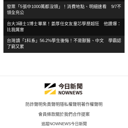
發票「5張中1000萬都沒領」！消費地點、明細速看 9/7不
領全充公
台大3碩士1博士畢業！姜厚任女友童芯學歷超狂 他讚爆：
比我厲害
台灣讀「1科系」56.2%學生後悔！不是獸醫、中文 學霸認
了窮又累
防詐聲明
免責聲明
隱私權聲明
著作權聲明
會員條款
關於我們
合作提案
追蹤NOWNEWS今日新聞