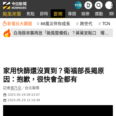
颱風來襲
要聞
焦點
即時
專題
娛樂
運動
全
新電玩大觀園
88風災伴你成長
跨世代
TCN
白海豚來襲再放「颱風整備假」？蔣萬安鬆口 曝這2
天影響北市
家用快篩還沒買到？衛福部長揭原
因：抱歉，很快會全都有
記者
張乃文
／台北報導
2025-05-29 09:33:07
2025-05-29 12:19:39