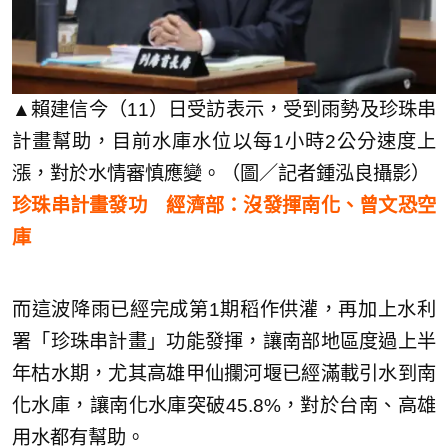
▲賴建信今（11）日受訪表示，受到雨勢及珍珠串
計畫幫助，目前水庫水位以每1小時2公分速度上
漲，對於水情審慎應變。（圖／記者鍾泓良攝影）
珍珠串計畫發功 經濟部：沒發揮南化、曾文恐空
庫
而這波降雨已經完成第1期稻作供灌，再加上水利
署「珍珠串計畫」功能發揮，讓南部地區度過上半
年枯水期，尤其高雄甲仙攔河堰已經滿載引水到南
化水庫，讓南化水庫突破45.8%，對於台南、高雄
用水都有幫助。