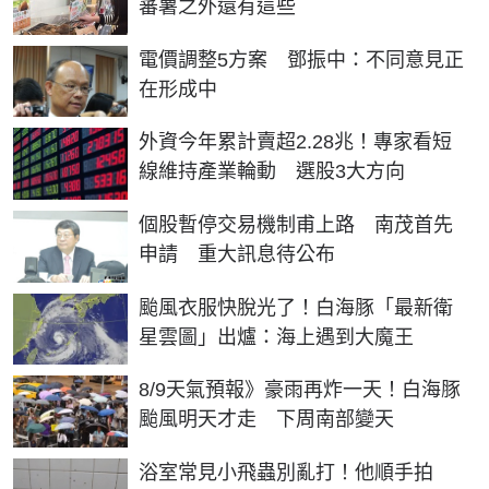
蕃薯之外還有這些
電價調整5方案 鄧振中：不同意見正
在形成中
外資今年累計賣超2.28兆！專家看短
線維持產業輪動 選股3大方向
個股暫停交易機制甫上路 南茂首先
申請 重大訊息待公布
颱風衣服快脫光了！白海豚「最新衛
星雲圖」出爐：海上遇到大魔王
8/9天氣預報》豪雨再炸一天！白海豚
颱風明天才走 下周南部變天
浴室常見小飛蟲別亂打！他順手拍