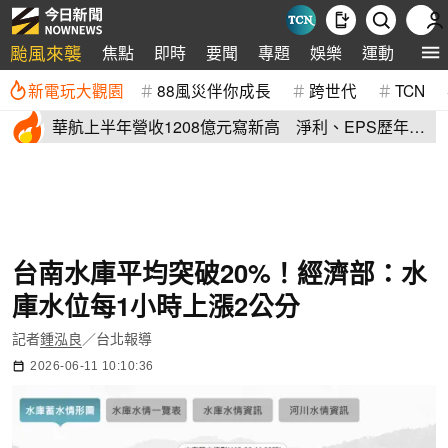
颱風來襲
焦點
即時
要聞
專題
娛樂
運動
全球
新電玩大觀園
88風災伴你成長
跨世代
TCN
華航上半年營收1208億元寫新高 淨利、EPS歷年次
高
台南水庫平均突破20%！經濟部：水
庫水位每1小時上漲2公分
記者
鍾泓良
／台北報導
2026-06-11 10:10:36