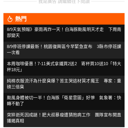
我是廣告 請繼續往下閱讀
熱門
8/9天氣預報》豪雨再炸一天！白海豚颱風明天才走 下周南
部變天
8/9停班停課最新！桃園復興區今早緊急宣布 3縣市停班課
一次看
本周咖啡優惠！7-11美式拿鐵買2送2 寄杯買10送10「特大
杯18元」
純棉衣服流汗為什麼臭爆？苦主哭這材質才魔王 專家：重
磅三倍臭
颱風身體被切一半！白海豚「衛星雲圖」好慘 氣象署：快
轉不動了
突猝逝死因成謎！肥大叔暴瘦遭猜抱病工作 團隊宣布開直
播揭真相