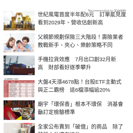
Recommended by
世紀風電首度半年配6元 訂單能見度
看到2029年、營收估創新高
父親節規劃保險三大階段！壽險業者
教戰新手、夾心、樂齡策略不同
手機拉貨效應 7月出口創32月新
高 財部看好逐季攀升
大盤4天漲4678點！台股ETF主動式
與正二霸榜 這6檔漲幅逾20%
廟宇「環保香」根本不環保 消基會
籲訂定檢驗標準
全家公布賣到「破億」的商品 除了