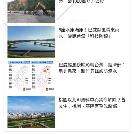
淤 破1020萬立方公尺
8座水庫滿庫！巴威颱風帶來雨
水 灌飽台灣「科技防線」
巴威颱風傍晚影響台灣 經濟部：
新北烏來、新竹五峰嚴防淹水
桃園以北AI資料中心禁令解除？曾
文生：桃園、基隆有望先鬆綁