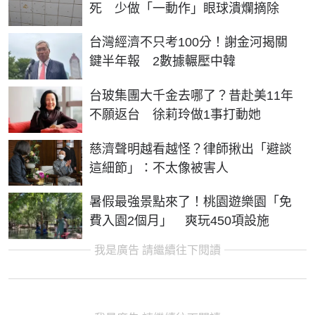
死 少做「一動作」眼球潰爛摘除
台灣經濟不只考100分！謝金河揭關
鍵半年報 2數據輾壓中韓
台玻集團大千金去哪了？昔赴美11年
不願返台 徐莉玲做1事打動她
慈濟聲明越看越怪？律師揪出「避談
這細節」：不太像被害人
暑假最強景點來了！桃園遊樂園「免
費入園2個月」 爽玩450項設施
我是廣告 請繼續往下閱讀