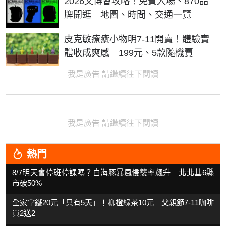
2026文博會攻略！免費入場、870品
牌開逛 地圖、時間、交通一覽
皮克敏療癒小物明7-11開賣！體驗實
體收成爽感 199元、5款隨機賣
我是廣告 請繼續往下閱讀
我是廣告 請繼續往下閱讀
熱門
8/7明天會停班停課嗎？白海豚暴風侵襲率飆升 北北基6縣
市破50%
全家拿鐵20元「只有5天」！柳橙綠茶10元 父親節7-11咖啡
買2送2