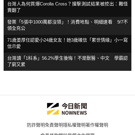
台灣人為何買爆Corolla Cross？撞擊測試結果被挖出：難怪
賣翻了
發票「5張中1000萬都沒領」！消費地點、明細速看 9/7不
領全充公
71歲姜厚任認愛小24歲女友！她3歲確信「累世情緣」小一寫
信示愛
台灣讀「1科系」56.2%學生後悔！不是獸醫、中文 學霸認
了窮又累
防詐聲明
免責聲明
隱私權聲明
著作權聲明