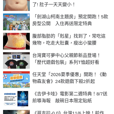
了! 肚子一天天變小！
「劍湖山柯南主題房」預定開跑！5款
房型公開 入住再送限定特典
PR
腹部脂肪的「剋星」找到了，常吃這
幾物，吃走大肚囊，瘦出小蠻腰
台灣寶可夢中心父親節新品登場！
「歷代遊戲包裝」系列T恤超好看
任天堂「2026夏季優惠」開跑！《動
物森友會》24款遊戲下殺2折起
《吉伊卡哇》電影第二週特典！8/7送
前導海報 敲碗日本限定貼紙
《哥吉拉-0.0》台灣11/6上映！前作