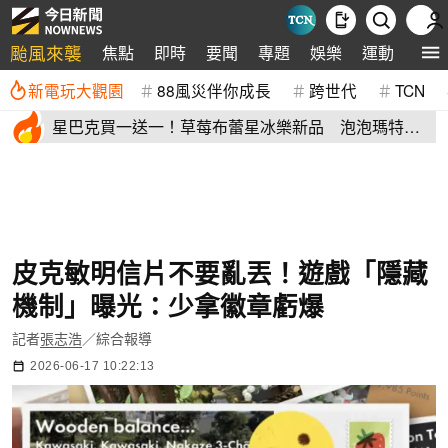
颱風來襲
焦點
即時
要聞
專題
娛樂
運動
全球
新電玩大觀園
88風災伴你成長
跨世代
TCN
星巴克買一送一！草莓布蕾星冰樂新品 泡泡瑪特
MOLLY聯名超可愛
皮克敏明信片不要亂丟！遊戲「隱藏
機制」曝光：少拿徽章虧爆
記者
張志浩
／綜合報導
2026-06-17 10:22:13