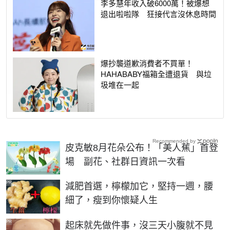
李多慧年收入破6000萬！被爆想
退出啦啦隊 狂接代言沒休息時間
爆抄襲道歉消費者不買單！
HAHABABY福箱全遭退貨 與垃
圾堆在一起
Recommended by
皮克敏8月花朵公布！「美人蕉」首登
場 副花、社群日資訊一次看
PR
減肥首選，檸檬加它，堅持一週，腰
細了，瘦到你懷疑人生
PR
起床就先做件事，沒三天小腹就不見