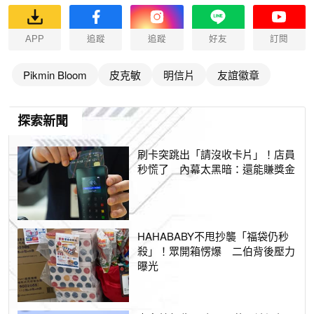
APP
追蹤
追蹤
好友
訂閱
Pikmin Bloom
皮克敏
明信片
友誼徽章
探索新聞
刷卡突跳出「請沒收卡片」！店員
秒慌了 內幕太黑暗：還能賺獎金
HAHABABY不甩抄襲「福袋仍秒
殺」！眾開箱愣爆 二伯背後壓力
曝光