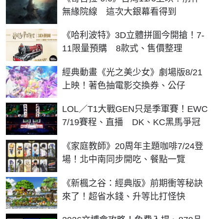
無緣院線 這次大銀幕看得到
《哈利波特》3D立體拼圖今開搶！7-
11限量預購 8款式、售價整理
經典動畫《光之美少女》劇場版8/21
上映！著色抽電影交換券、公仔
LOL／T1大戰GEN只是季軍賽！EWC
7/19賽程、直播 DK、KC黑馬爭冠
《家庭教師》20周年主題咖啡7/24登
場！北中南同步開吃、餐點一覽
《新楓之谷：經典版》前期衝等秘訣
來了！超省水錢、升等比打怪快