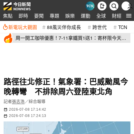
生
焦點
即時
要聞
專題
娛樂
運動
全球
財經
新電玩大觀園
88風災伴你成長
跨世代
TCN
周一開工咖啡優惠！7-11拿鐵買1送1：寄杯限今天
萊爾富買10送10
路徑往北修正！氣象署：巴威颱風今
晚轉彎 不排除周六登陸東北角
記者
張志浩
／綜合報導
2026-07-08 17:14:42
2026-07-08 17:24:13