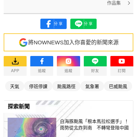
作品集
分享
分享
將NOWNEWS加入你喜愛的新聞來源
APP
追蹤
追蹤
好友
訂閱
天氣
停班停課
颱風路徑
氣象署
巴威颱風
探索新聞
白海豚颱風「根本馬拉松選手」！
雨勢從北炸到南 不轉彎登陸中國