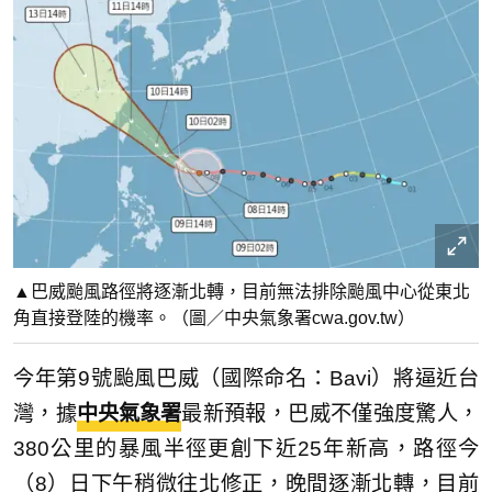
▲巴威颱風路徑將逐漸北轉，目前無法排除颱風中心從東北
角直接登陸的機率。（圖／中央氣象署cwa.gov.tw）
今年第9號颱風巴威（國際命名：Bavi）將逼近台
灣，據
中央氣象署
最新預報，巴威不僅強度驚人，
380公里的暴風半徑更創下近25年新高，路徑今
（8）日下午稍微往北修正，晚間逐漸北轉，目前