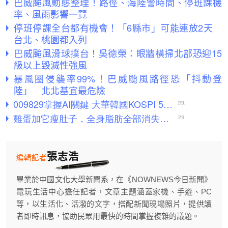
巴威颱風動態整理！路徑、海陸警時間、停班課機
率、風雨影響一覽
停班停課全台都有機會！「6縣市」可能連放2天
台北、桃園都入列
巴威颱風滑球撲台！吳德榮：眼牆橫掃北部恐迎15
級以上毀滅性強風
暴風圈侵襲率99%！巴威颱風路徑恐「抖動登
陸」 北北基宜最危險
張志浩
編輯記者
畢業於中國文化大學新聞系，在《NOWNEWS今日新聞》
電玩生活中心擔任記者，文章主題涵蓋家機、手遊、PC
等，以生活化、活潑的文字，搭配新聞現場照片，提供讀
者即時訊息，協助民眾用最快的時間掌握複雜的議題。