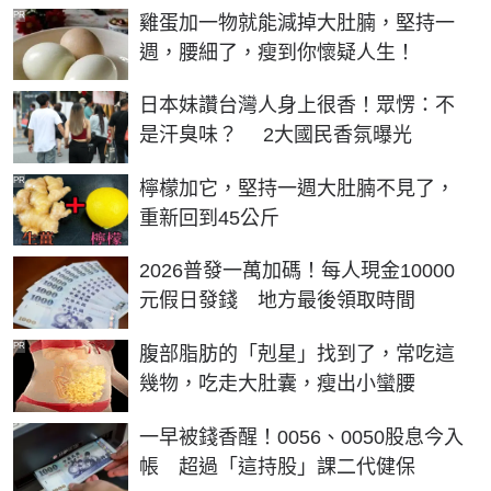
PR
雞蛋加一物就能減掉大肚腩，堅持一
週，腰細了，瘦到你懷疑人生！
日本妹讚台灣人身上很香！眾愣：不
是汗臭味？ 2大國民香氛曝光
PR
檸檬加它，堅持一週大肚腩不見了，
重新回到45公斤
2026普發一萬加碼！每人現金10000
元假日發錢 地方最後領取時間
PR
腹部脂肪的「剋星」找到了，常吃這
幾物，吃走大肚囊，瘦出小蠻腰
一早被錢香醒！0056、0050股息今入
帳 超過「這持股」課二代健保