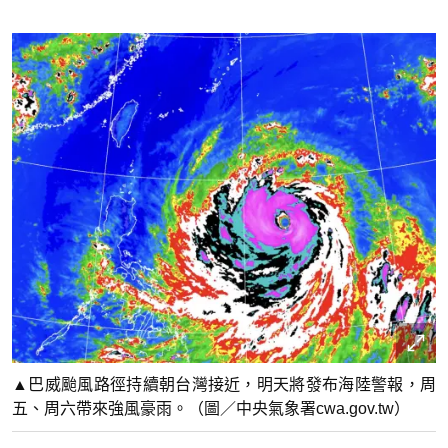
▲巴威颱風路徑持續朝台灣接近，明天將發布海陸警報，周
五、周六帶來強風豪雨。（圖／中央氣象署cwa.gov.tw）