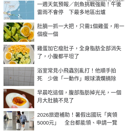
Recommended by
一週天氣預報／劍魚挑戰強颱！午後
雷雨不會停 下最多地區出爐
PR
肚腩一抓一大把，只需1個雞蛋，用一
個瘦一個
PR
雞蛋加它瘦肚子，全身脂肪全部消失
了，小腹都平坦了
浴室常見小飛蟲別亂打！他順手拍
死 少做「一動作」眼球潰爛摘除
PR
早晨吃這個，腹部脂肪掉光光，一個
月大肚腩不見了
2026旅遊補助！暑假出國玩「爽領
5000元」 全台都能領、申請一覽