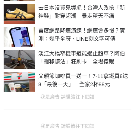
去日本沒買鬼塚虎！台灣人改搶「新
神鞋」耐穿超潮 暴走整天不痛
首度網路降速演練！網速會多慢？實
測：幾乎全廢、LINE剩文字可傳
淡江大橋窄機車道能遏止超車？阿伯
「飄移騎法」狂刷卡 全場傻眼
父親節咖啡買一送一！7-11拿鐵買8送
8「最後一天」 全家2杯88元
我是廣告 請繼續往下閱讀
我是廣告 請繼續往下閱讀