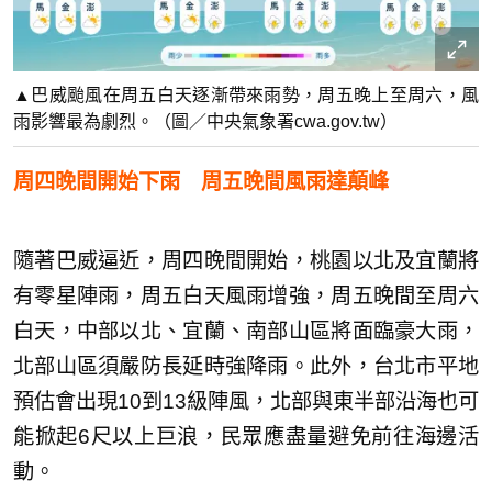
▲巴威颱風在周五白天逐漸帶來雨勢，周五晚上至周六，風
雨影響最為劇烈。（圖／中央氣象署cwa.gov.tw）
周四晚間開始下雨 周五晚間風雨達顛峰
隨著巴威逼近，周四晚間開始，桃園以北及宜蘭將
有零星陣雨，周五白天風雨增強，周五晚間至周六
白天，中部以北、宜蘭、南部山區將面臨豪大雨，
北部山區須嚴防長延時強降雨。此外，台北市平地
預估會出現10到13級陣風，北部與東半部沿海也可
能掀起6尺以上巨浪，民眾應盡量避免前往海邊活
動。