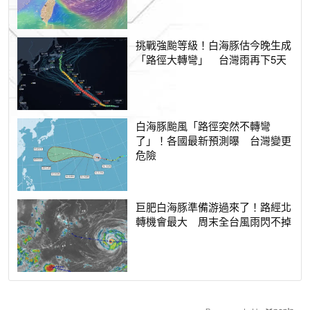
挑戰強颱等級！白海豚估今晚生成
「路徑大轉彎」 台灣雨再下5天
白海豚颱風「路徑突然不轉彎
了」！各國最新預測曝 台灣變更
危險
巨肥白海豚準備游過來了！路經北
轉機會最大 周末全台風雨閃不掉