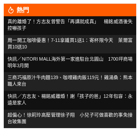
熱門
真的離婚了！方志友曾警告「再講就成真」 楊銘威酒後失
控嚇孩子
周一開工咖啡優惠！7-11拿鐵買1送1：寄杯限今天 萊爾富
買10送10
快訊／NITORI MALL海外第一家進駐台北圓山 1700坪商場
明年3月開
三商巧福原汁牛肉麵139、咖哩雞肉飯119元！雞湯桑：熊本
職人來台
快訊／方志友、楊銘威離婚！謝「孩子的爸」12年包容：永
遠是家人
超偏心！徐莉玲高壓管理徐子翔 小兒子可做喜歡的事免接
台玻集團