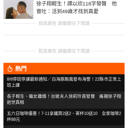
徐子翔輕生！譚以欣118字發聲 他
曾吐：活到49歲才找到真愛
我是廣告 請繼續往下閱讀
我是廣告 請繼續往下閱讀
熱門
8/8停班停課最新通知／白海豚颱風發布海警！22縣市正常上
班上課
長子輕生、繼女離婚！台玻夫人徐莉玲首發聲 痛揭徐子翔
逝世真相
五六日咖啡優惠！7-11拿鐵買2送2、寄杯10送10 全家咖啡2
杯88元