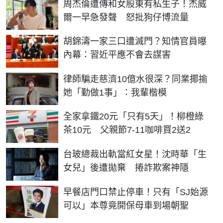
周杰倫遭傳和女股東有私生子！杰威
爾一早急發聲 怒批狗仔博流量
胡錦濤一家三口遭滅門？知情官員曝
內幕：習近平應不會去謀害
律師騙走慈濟10億水很深？同業揶揄
她「勤做1事」：我輩楷模
全家拿鐵20元「只有5天」！柳橙綠
茶10元 父親節7-11咖啡買2送2
台玻總裁出軌當紅女星！沈時華「生
女兒」後遭拋棄 捲詐欺案神隱
早餐店門口禁止停車！只有「SJ始源
可以」本尊竟開保母車到場朝聖