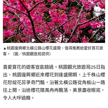
▲桃園復興鄉北橫公路山櫻花盛開，值得推薦給愛好賞花遊
客。（圖／桃園觀旅局提供）
喜愛賞花的遊客豈能錯過。桃園觀光旅遊局25日指
出，桃園復興鄉近來櫻花到達盛開期，上千株山櫻
花怒綻花蕊爭奇鬥豔，沿著北橫公路從角板山一路
往上開，沿途櫻花隨風冉冉飄落，美景盡收眼底，
令人大呼過癮。