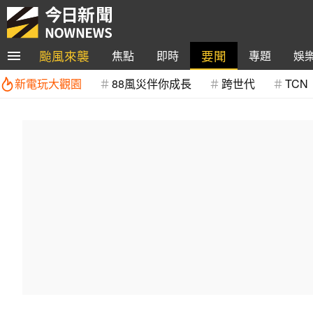
颱風來襲
要聞
焦點
即時
專題
娛
新電玩大觀園
88風災伴你成長
跨世代
TCN