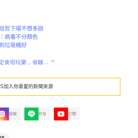
陳培哲下場不想多說
：病毒不分顏色
到垃圾桶好
WS加入你喜愛的新聞來源
追蹤
好友
訂閱
樺