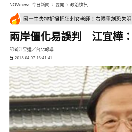
NOWnews 今日新聞
要聞
政治快訊
國一生失控折掃把狂刺女老師！右眼重創恐失明
兩岸僵化易誤判 江宜樺
記者江昱逵／台北報導
2018-04-07 16:41:41