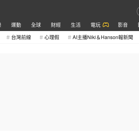
樂
運動
全球
財經
生活
電玩
影音
台灣前線
心理假
AI主播Niki＆Hanson報新聞