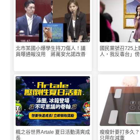
北市某國小爆學生持刀傷人！議
國民黨號召725
員曝通報沒用 蔣萬安允諾改善
人，我反毒台」傍
PR
楓之谷世界Artale 夏日活動清爽成
瘦瘦針要打多久？
長
只用在減重