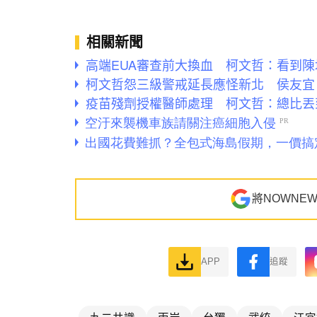
相關新聞
高端EUA審查前大換血 柯文哲：看到
柯文哲怨三級警戒延長應怪新北 侯友宜
疫苗殘劑授權醫師處理 柯文哲：總比丟
將NOWNE
APP
追蹤
九二共識
兩岸
台獨
武統
江宜