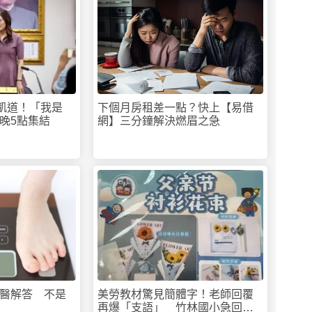
上凱道！「我是
下個月房租差一點？快上【易借
晚5點集結
網】三分鐘解決燃眉之急
醫解答 不是
美勞教材驚見簡體字！老師回覆
再爆「支語」 竹林國小急回收