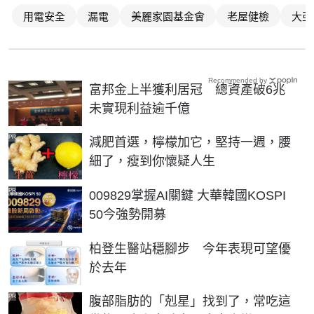
用電安全
漏電
美麗家園基金會
老屋健檢
大亞
Recommended by
富邦金上半獲利居冠 總資產破6兆
未實現利益逾千億
PR
減肥首選，檸檬加它，堅持一週，腰
細了，瘦到你懷疑人生
PR
009829掌握AI關鍵 大華韓國KOSPI
50今強勢開募
柏登生醫站穩腳步 今年表現可望優
於去年
PR
腹部脂肪的「剋星」找到了，常吃這