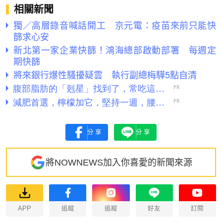
相關新聞
獨／高層錄音喊話開工 京元電：疫苗來前只能快
篩求心安
新北第一家企業快篩！鴻海總部啟動部署 每週定
期快篩
將來銀行爆性騷擾疑雲 執行副總梅驊5點自清
分享
分享
將NOWNEWS加入你喜愛的新聞來源
APP
追蹤
追蹤
好友
訂閱