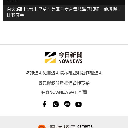
台大3碩士1博士畢業！姜厚任女友童芯學歷超狂 他讚爆：
比我厲害
防詐聲明
免責聲明
隱私權聲明
著作權聲明
會員條款
關於我們
合作提案
追蹤NOWNEWS今日新聞