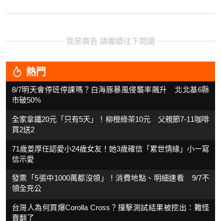
我是廣告 請繼續往下閱讀
熱門
8/7明天會停班停課嗎？白海豚暴風侵襲率飆升 北北基6縣
市破50%
全家拿鐵20元「只有5天」！柳橙綠茶10元 父親節7-11咖啡
買2送2
71歲姜厚任認愛小24歲女友！她3歲確信「累世情緣」小一寫
信示愛
發票「5張中1000萬都沒領」！消費地點、明細速看 9/7不
領全充公
台灣人為何買爆Corolla Cross？撞擊測試結果被挖出：難怪
賣翻了