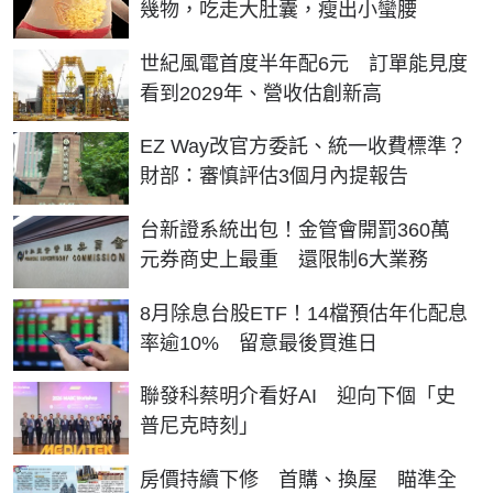
幾物，吃走大肚囊，瘦出小蠻腰
世紀風電首度半年配6元 訂單能見度
看到2029年、營收估創新高
EZ Way改官方委託、統一收費標準？
財部：審慎評估3個月內提報告
台新證系統出包！金管會開罰360萬
元券商史上最重 還限制6大業務
8月除息台股ETF！14檔預估年化配息
率逾10% 留意最後買進日
聯發科蔡明介看好AI 迎向下個「史
普尼克時刻」
房價持續下修 首購、換屋 瞄準全