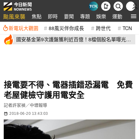
颱風來襲
焦點
即時
要聞
專題
娛樂
運動
全球
新電玩大觀園
88風災伴你成長
跨世代
TCN
國安基金第9次護盤獲利近百億！8檔個股名單曝光
光台積電賺77億
接電要不得、電器插錯恐漏電 免費
老屋健檢守護用電安全
記者許家禎／中壢報導
2018-06-20 13:43:03