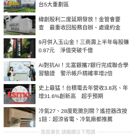
台5大重劃區
緯創股利二度延期發放！金管會要
查 最重收回股務自辦、處違約金
9月併入玉山金！三商壽上半年每股賺
0.87元 淨值突破千億
AI對抗AI！北富銀攜7銀行完成聯合學
習驗證 警示帳戶精確率增2倍
史上最猛！台積電去年營收3.8兆、年
增31.6%創新高 超乎預期
冷氣27、28度乾脆別開？遙控器改按
1鈕：超涼省電、冷氣廠都推薦
我是廣告 請繼續往下閱讀