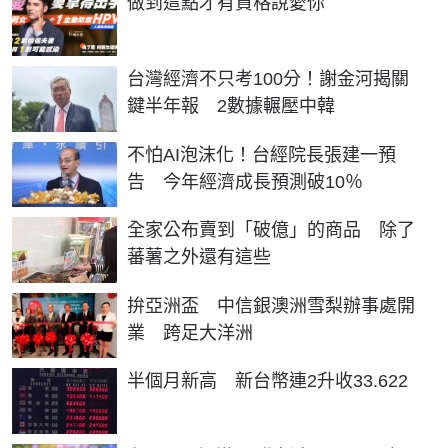
做到這點才有資格說愛你
台灣經濟不只考100分！謝金河揭關
鍵半年報 2數據輾壓中韓
不怕AI泡沫化！台經院長張建一預
告 今年經濟成長預測破10％
全家公布賣到「破億」的商品 除了
蕃薯之外還有這些
拚亞洲盃 中信銀澳洲雪梨辦事處開
業 跨足大洋洲
半個月新高 新台幣連2升收33.622