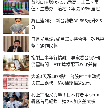
台股ETF規模7.5兆新高！正二、市
值、主動夯 這檔今年漲105%居冠
終止連2貶 新台幣收30.585元升2.5
分
日月光民調7成民眾支持合併 矽品抨
擊：操作民粹！
複製上半年行情難！專家看台股V轉
仍需時間 ETF這樣配置攻守兼備
大盤4天漲4678點！台股ETF主動式
與正二霸榜 這6檔漲幅逾20%
村上宗隆又開轟！日本打者單季100
轟寫首見紀錄 這2人加入差太多