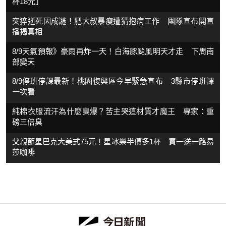
杯18元」
突猝逝死因成謎！肥大叔暴瘦遭猜抱病工作 團隊宣布開直
播揭真相
8/9天氣預報》豪雨再炸一天！白海豚颱風明天才走 下周南
部變天
8/9停班停課最新！桃園復興區今早緊急宣布 3縣市停班課
一次看
純棉衣服流汗為什麼臭爆？苦主哭這材質才魔王 專家：重
磅三倍臭
父親節星巴克大美式75元！星冰樂半價多1杯 買一送一路易
莎咖啡