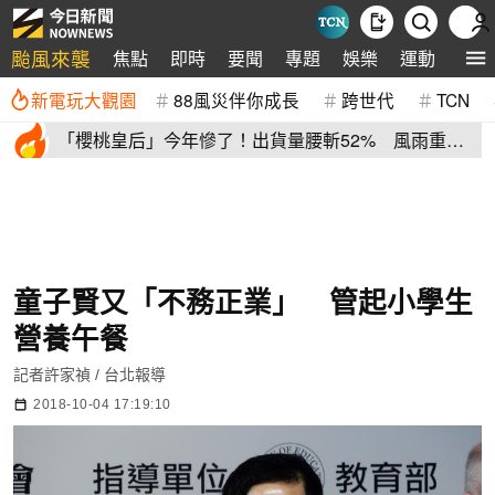
颱風來襲
焦點
即時
要聞
專題
娛樂
運動
全球
新電玩大觀園
88風災伴你成長
跨世代
TCN
「櫻桃皇后」今年慘了！出貨量腰斬52% 風雨重
創、產季提早收尾
童子賢又「不務正業」 管起小學生
營養午餐
記者許家禎 / 台北報導
2018-10-04 17:19:10