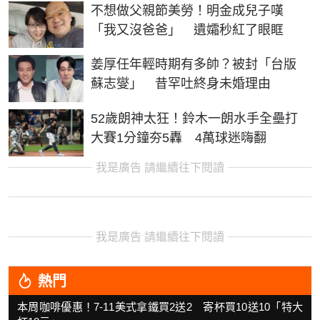
不想做父親節美勞！明金成兒子嘆
「我又沒爸爸」 遺孀秒紅了眼眶
姜厚任年輕時期有多帥？被封「台版
蘇志燮」 昔罕吐終身未婚理由
52歲朗神太狂！鈴木一朗水手全壘打
大賽1分鐘夯5轟 4萬球迷嗨翻
我是廣告 請繼續往下閱讀
我是廣告 請繼續往下閱讀
熱門
本周咖啡優惠！7-11美式拿鐵買2送2 寄杯買10送10「特大