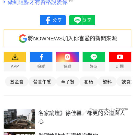
分享
分享
將NOWNEWS加入你喜愛的新聞來源
APP
追蹤
追蹤
好友
訂閱
基金會
營養午餐
童子賢
和碩
缺料
飲食文
Recommended by
名家論壇》徐佳馨／都更的公道與人
心
PR