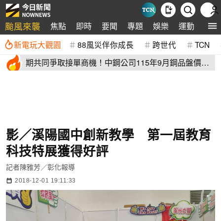
颱風來襲
焦點
即時
要聞
專題
娛樂
運動
全球
新電玩大觀園
88風災伴你成長
跨世代
TCN
期共同爭取接單商機！中鋼公司115年9月鋼品盤價全
面以平盤開出
影／溪陽國中創新教學 第一屆教育
科技特展獲得好評
記者陳雅芳／彰化報導
2018-12-01 19:11:33