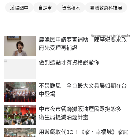
溪陽國中
自走車
智高積木
臺灣教育科技展
Recommended by
農漁民申請寒害補助 陳亭妃要求政
府先受理再補證
PR
做到這點才有資格說愛你
不畏颱風 全台最大文具展如期在台
中登場
中市夜市餐廳攤販油煙民眾抱怨多
衛生局提減油煙計畫
用遊戲取代3C！《家．幸福城》家庭