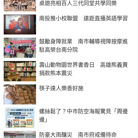
桌遊亮相百人三代同堂共學同樂
南投推小校聯盟 遠距直播英語學習
鼓勵身障就業 南市輔導視障按摩進
駐高榮台南分院
壽山動物園世界書香日 高雄熊義賣
捐款熊本震災
筷子達人樂善好施
螺絲鬆了？中市防空海報驚見「周邊
邊」
防豪大雨釀災 南市府戒備待命