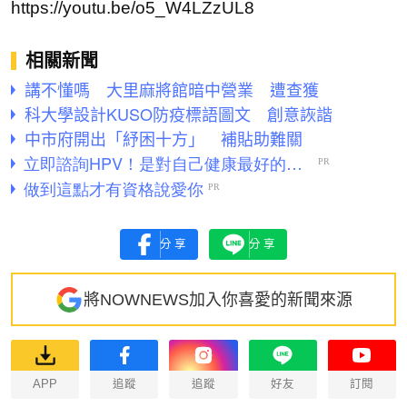
https://youtu.be/o5_W4LZzUL8
相關新聞
講不懂嗎 大里麻將館暗中營業 遭查獲
科大學設計KUSO防疫標語圖文 創意詼諧
中市府開出「紓困十方」 補貼助難關
分享
分享
將NOWNEWS加入你喜愛的新聞來源
APP
追蹤
追蹤
好友
訂閱