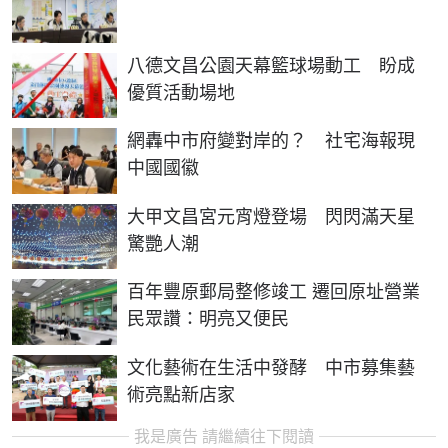
八德文昌公園天幕籃球場動工 盼成
優質活動場地
網轟中市府變對岸的？ 社宅海報現
中國國徽
大甲文昌宮元宵燈登場 閃閃滿天星
驚艷人潮
百年豐原郵局整修竣工 遷回原址營業
民眾讚：明亮又便民
文化藝術在生活中發酵 中市募集藝
術亮點新店家
我是廣告 請繼續往下閱讀