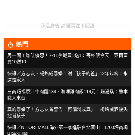
我是廣告 請繼續往下閱讀
熱門
周一開工咖啡優惠！7-11拿鐵買1送1：寄杯限今天 萊爾富
買10送10
快訊／方志友、楊銘威離婚！謝「孩子的爸」12年包容：永
遠是家人
三商巧福原汁牛肉麵139、咖哩雞肉飯119元！雞湯桑：熊本
職人來台
真的離婚了！方志友曾警告「再講就成真」 楊銘威酒後失
控嚇孩子
快訊／NITORI MALL海外第一家進駐台北圓山 1700坪商場
明年3月開