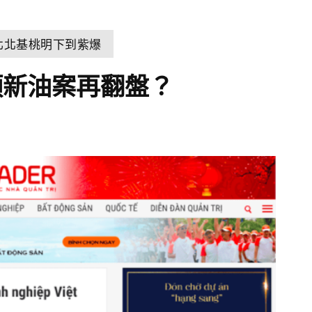
北北基桃明下到紫爆
頂新油案再翻盤？