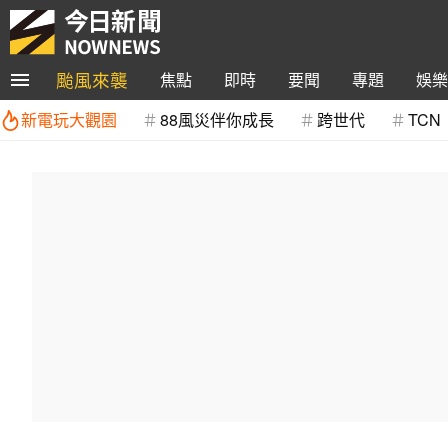
颱風來襲
焦點
即時
要聞
專題
娛樂
新電玩大觀園
88風災伴你成長
跨世代
TCN