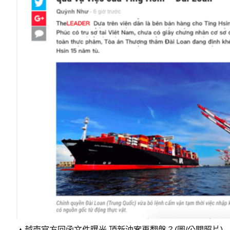
▲越南官方回函文件曝光 頂新油案再翻盤？(圖/公關照片)