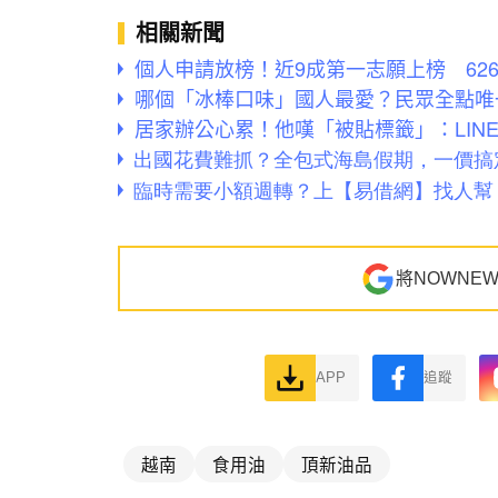
相關新聞
個人申請放榜！近9成第一志願上榜 62
哪個「冰棒口味」國人最愛？民眾全點唯
居家辦公心累！他嘆「被貼標籤」：LIN
將NOWNE
APP
追蹤
越南
食用油
頂新油品