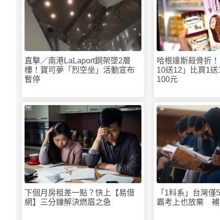
直擊／南港LaLaport鋼架墜2層
哈根達斯殺骨折！7
樓！寶可夢「烈空坐」活動宣布
10送12」比買1
暫停
100元
PR
下個月房租差一點？快上【易借
「1科系」台灣僅
網】三分鐘解決燃眉之急
霸考上也放棄 補
又累