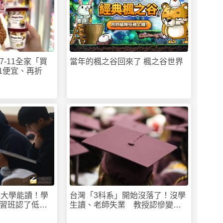
-11全家「買
當年的楓之谷回來了 楓之谷世界
送1便宜、再折
5大學能讀！學
台灣「3科系」開始沒落了！沒學
習班認了低薪
生讀、老師失業 教授認慘變冷
門