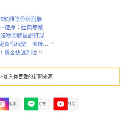
65缺額等分科測驗
一選擇：經典無敵
E沒秒回就被說打混
WS加入你喜愛的新聞來源
追蹤
好友
訂閱