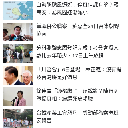
白海豚颱風逼近！停班停課有望？蔣
萬安：暴風圈逐漸減小
黨職併公職案 蘇嘉全24日召集朝野
協商
分科測驗志願登記完成！考分會曝人
數比去年略少、17日上午放榜
「川習會」6日登場 林正義：沒有提
及台灣將是好消息
徐佳青「錢都繳了」還說謊？陳智菡
怒揭真相：繼續死皮賴臉
台鐵產業工會怒吼 勞動部為索命班
表背書