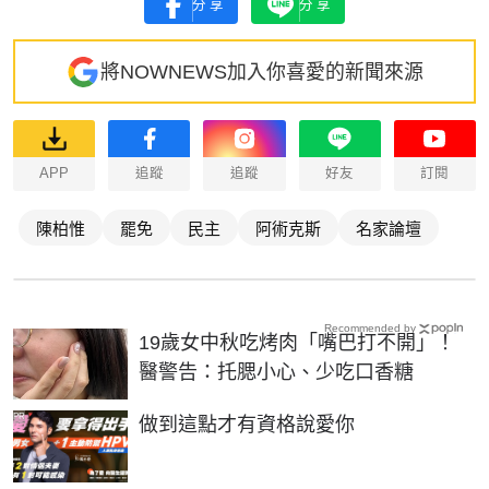
分享
分享
將NOWNEWS加入你喜愛的新聞來源
APP
追蹤
追蹤
好友
訂閱
陳柏惟
罷免
民主
阿術克斯
名家論壇
Recommended by
19歲女中秋吃烤肉「嘴巴打不開」！
醫警告：托腮小心、少吃口香糖
PR
做到這點才有資格說愛你