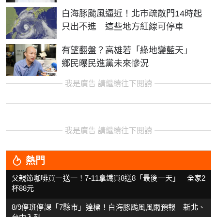
白海豚颱風逼近！北市疏散門14時起
只出不進 這些地方紅線可停車
有望翻盤？高雄若「綠地變藍天」
鄉民曝民進黨未來慘況
我是廣告 請繼續往下閱讀
我是廣告 請繼續往下閱讀
熱門
父親節咖啡買一送一！7-11拿鐵買8送8「最後一天」 全家2
杯88元
8/9停班停課「7縣市」達標！白海豚颱風風雨預報 新北、