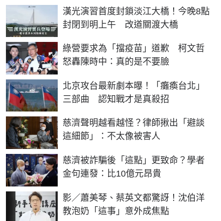
漢光演習首度封鎖淡江大橋！今晚8點
封閉到明上午 改道關渡大橋
綠營要求為「擋疫苗」道歉 柯文哲
怒轟陳時中：真的是不要臉
北京攻台最新劇本曝！「癱瘓台北」
三部曲 認知戰才是真殺招
慈濟聲明越看越怪？律師揪出「避談
這細節」：不太像被害人
慈濟被詐騙後「這點」更致命？學者
金句連發：比10億元昂貴
影／蕭美琴、蔡英文都驚訝！沈伯洋
教泡奶「這事」意外成焦點