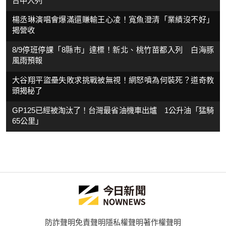
台中入列
楊丞琳演唱會爆滿還賺輸王心凌！寬魚澄清「業績沒不好」
揭營收
8/9停班停課「8縣市」達標！新北、桃竹苗都入列 白海豚
風雨預報
大谷翔平盜壘失敗求挑戰被無視！網怒噴為何裝死？道奇教
頭揭秘了
GP125已經被淘汰了！台灣最省油機車出爐 1公升油「猛騎
65公里」
防詐聲明
免責聲明
隱私權聲明
著作權聲明