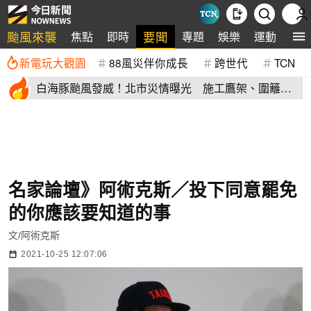
颱風來襲
要聞
焦點
即時
專題
娛樂
運動
全
新電玩大觀園
88風災伴你成長
跨世代
TCN
白海豚颱風發威！北市災情曝光 施工鷹架、圍籬倒
塌砸傷民眾
名家論壇》阿術克斯／投下同意罷免
的你應該要知道的事
文/阿術克斯
2021-10-25 12:07:06