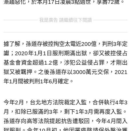
漸趨惡化，於本月17日凌晨3點過世，享壽72歲。
我是廣告 請繼續往下閱讀
據了解，孫道存被控掏空太電近200億，判刑3年定
讞；2020年1月1日服刑期滿出獄，卻又被控侵占
基金會資金超過1.2億，涉犯公益侵占罪，才剛出
獄又被羈押。之後孫道存以3000萬元交保，2021
年1月間被判刑1年6月確定。
今年2月，台北地方法院裁定入監，合併執行4年3
月，扣除已服滿的3年，剩下1年3月需再度入監。
孫道存向高等法院提起抗告遭駁回，今年4月間入
獄服刑。今年10月初，他因罹癌聲請保外醫治獲