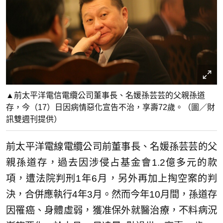
▲前太平洋電信電纜公司董事長、名媛孫芸芸的父親孫道
存，今（17）日因病情惡化宣告不治，享壽72歲。（圖／財
訊雙週刊提供）
前太平洋電線電纜公司前董事長、名媛孫芸芸的父
親孫道存，過去因涉侵占基金會1.2億多元的款
項，遭法院判刑1年6月，另外再加上掏空案的判
決，合併應執行4年3月。然而今年10月間，孫道存
因罹癌、身體虛弱，獲准保外就醫治療，不料病況