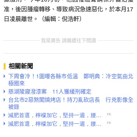
准，後因腫瘤轉移、導致病況急速惡化，於本月17
日凌晨離世。（編輯：倪浩軒）
我是廣告 請繼續往下閱讀
相關新聞
下周會冷！1圖曝各縣市低溫 鄭明典：冷空氣由北
極圈來
慈湖陵寢潑漆案 11人獲緩刑確定
台北市2惡煞闖燒烤店！持刀亂砍店長 行兇影像全
被錄