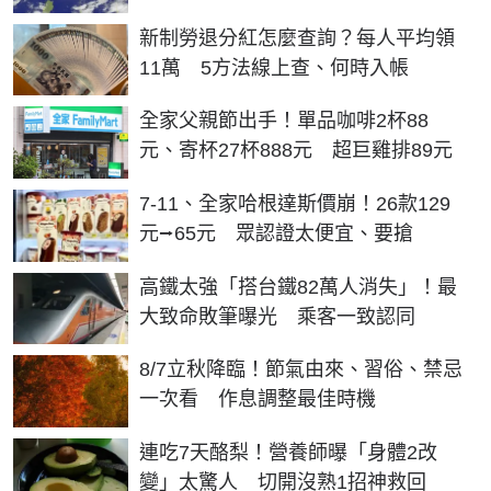
新制勞退分紅怎麼查詢？每人平均領
11萬 5方法線上查、何時入帳
全家父親節出手！單品咖啡2杯88
元、寄杯27杯888元 超巨雞排89元
7-11、全家哈根達斯價崩！26款129
元⭢65元 眾認證太便宜、要搶
高鐵太強「搭台鐵82萬人消失」！最
大致命敗筆曝光 乘客一致認同
8/7立秋降臨！節氣由來、習俗、禁忌
一次看 作息調整最佳時機
連吃7天酪梨！營養師曝「身體2改
變」太驚人 切開沒熟1招神救回