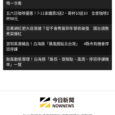
嗎一次看
五六日咖啡優惠！7-11拿鐵買2送2、寄杯10送10 全家咖啡2
杯88元
百萬網紅肥大叔是誰？從不會煮飯到年營收破億 國台語教
煮菜爆紅
游到黑潮補血！白海豚「暴風圈貼北台灣」 4縣市有機會停
班停課
颱風動態整理！白海豚「路徑、登陸點、風雨、停班停課機
率」一覽