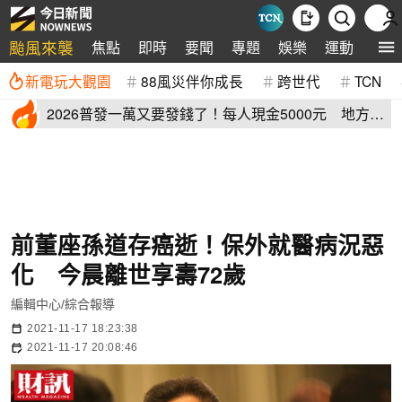
颱風來襲
焦點
即時
要聞
專題
娛樂
運動
全球
新電玩大觀園
88風災伴你成長
跨世代
TCN
2026普發一萬又要發錢了！每人現金5000元 地方加
碼領取資格登記
前董座孫道存癌逝！保外就醫病況惡
化 今晨離世享壽72歲
編輯中心/綜合報導
2021-11-17 18:23:38
2021-11-17 20:08:46