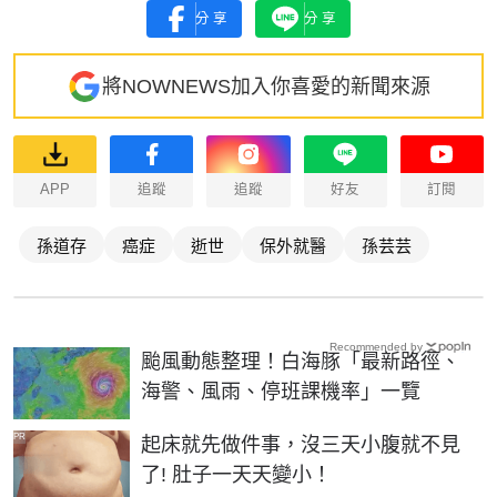
分享
分享
將NOWNEWS加入你喜愛的新聞來源
APP
追蹤
追蹤
好友
訂閱
孫道存
癌症
逝世
保外就醫
孫芸芸
Recommended by
颱風動態整理！白海豚「最新路徑、
海警、風雨、停班課機率」一覽
PR
起床就先做件事，沒三天小腹就不見
了! 肚子一天天變小！