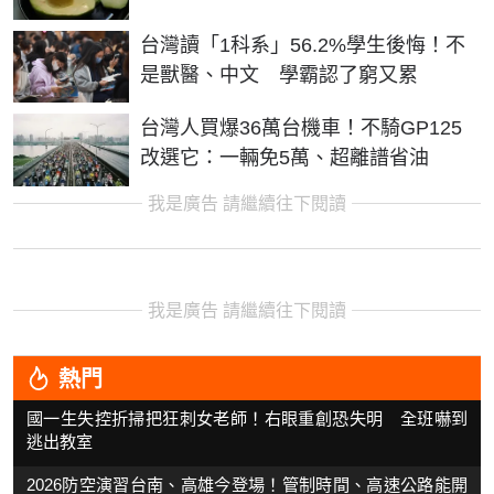
台灣讀「1科系」56.2%學生後悔！不
是獸醫、中文 學霸認了窮又累
台灣人買爆36萬台機車！不騎GP125
改選它：一輛免5萬、超離譜省油
我是廣告 請繼續往下閱讀
我是廣告 請繼續往下閱讀
熱門
國一生失控折掃把狂刺女老師！右眼重創恐失明 全班嚇到
逃出教室
2026防空演習台南、高雄今登場！管制時間、高速公路能開