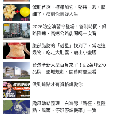
PR
減肥首選，檸檬加它，堅持一週，腰
細了，瘦到你懷疑人生
2026防空演習今登場！管制時間、網
路降速、高速公路能開嗎一次看
PR
腹部脂肪的「剋星」找到了，常吃這
幾物，吃走大肚囊，瘦出小蠻腰
台灣全新大型百貨來了！6.2萬坪270
品牌 影城規劃、開幕時間速看
PR
做到這點才有資格說愛你
颱風動態整理！白海豚「路徑、登陸
點、風雨、停班停課機率」一覽