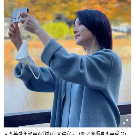
▲李英愛年過半百狀態保養得宜。（圖／翻攝自李英愛IG）