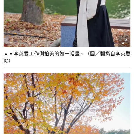
▲▼李英愛工作側拍美的如一幅畫。（圖／翻攝自李英愛
IG）