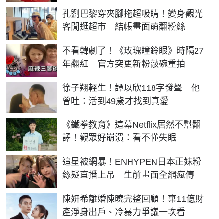
孔劉巴黎穿夾腳拖超吸睛！變身觀光
客閒逛超市 結帳畫面萌翻粉絲
不看韓劇了！《玫瑰瞳鈴眼》時隔27
年翻紅 官方突更新粉敲碗重拍
徐子翔輕生！譚以欣118字發聲 他
曾吐：活到49歲才找到真愛
《鐵拳教育》這幕Netflix居然不幫翻
譯！觀眾好崩潰：看不懂失眠
追星被網暴！ENHYPEN日本正妹粉
絲疑直播上吊 生前畫面全網瘋傳
陳妍希離婚陳曉完整回顧！棄11億財
產淨身出戶、冷暴力爭議一次看