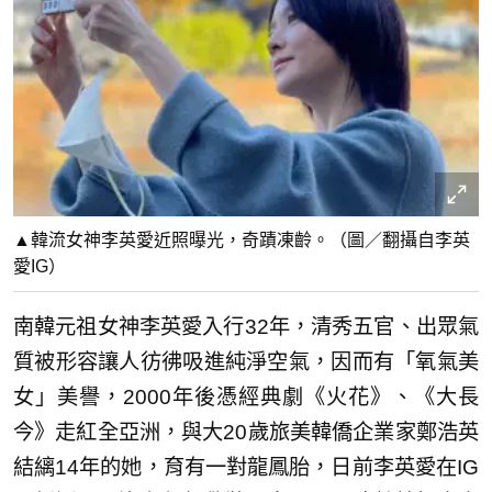
▲韓流女神李英愛近照曝光，奇蹟凍齡。（圖／翻攝自李英
愛IG）
南韓元祖女神李英愛入行32年，清秀五官、出眾氣
質被形容讓人彷彿吸進純淨空氣，因而有「氧氣美
女」美譽，2000年後憑經典劇《火花》、《大長
今》走紅全亞洲，與大20歲旅美韓僑企業家鄭浩英
結縭14年的她，育有一對龍鳳胎，日前李英愛在IG