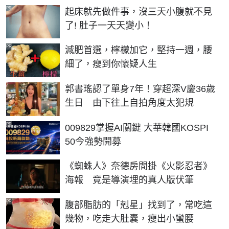
PR
起床就先做件事，沒三天小腹就不見
了! 肚子一天天變小！
PR
減肥首選，檸檬加它，堅持一週，腰
細了，瘦到你懷疑人生
郭書瑤認了單身7年！穿超深V慶36歲
生日 由下往上自拍角度太犯規
PR
009829掌握AI關鍵 大華韓國KOSPI
50今強勢開募
《蜘蛛人》奈德房間掛《火影忍者》
海報 竟是導演埋的真人版伏筆
PR
腹部脂肪的「剋星」找到了，常吃這
幾物，吃走大肚囊，瘦出小蠻腰