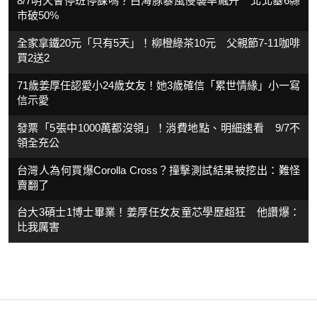
8/7明天會停班停課嗎？白海豚暴風侵襲率飆升 北北基6縣
市破50%
全家拿鐵20元「只有5天」！柳橙綠茶10元 父親節7-11咖啡
買2送2
71歲姜厚任認愛小24歲女友！她3歲確信「累世情緣」小一寫
信示愛
發票「5張中1000萬都沒領」！消費地點、明細速看 9/7不
領全充公
台灣人為何買爆Corolla Cross？撞擊測試結果被挖出：難怪
賣翻了
台大3碩士1博士畢業！姜厚任女友童芯學歷超狂 他讚爆：
比我厲害