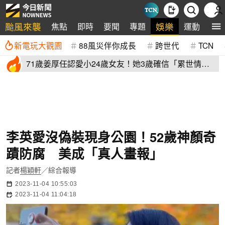
颱風來襲
娛樂
焦點
即時
要聞
專題
運動
全
新電玩大觀園
88風災伴你成長
跨世代
TCN
71歲姜厚任認愛小24歲女友！她3歲確信「累世情
緣」小一寫信示愛
李英愛沒偽裝現身公園！52歲神顏奇
蹟防腐 美成「真人畫報」
記者
楊穎軒
／綜合報導
2023-11-04 10:55:03
2023-11-04 11:04:18