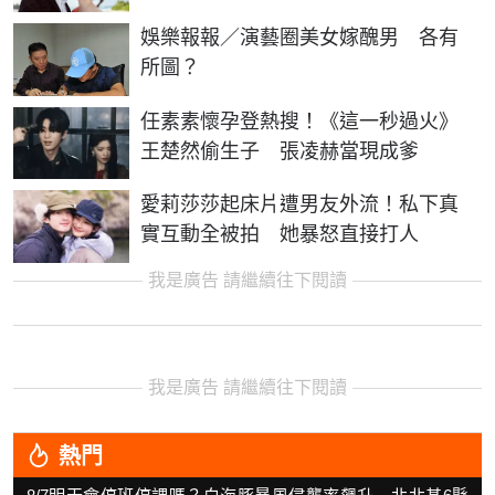
娛樂報報／演藝圈美女嫁醜男 各有
所圖？
任素素懷孕登熱搜！《這一秒過火》
王楚然偷生子 張凌赫當現成爹
愛莉莎莎起床片遭男友外流！私下真
實互動全被拍 她暴怒直接打人
我是廣告 請繼續往下閱讀
我是廣告 請繼續往下閱讀
熱門