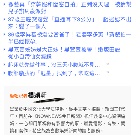
孫藝真「穿韓服和閨密自拍」正到沒天理 被猜幫
兒子辦周歲派對
37歲王瞳突落髮「直逼耳下3公分」 戲迷認不出
來：變了一個人
36歲李昇基被爆要當爸了！老婆李多寅「新戲拍一
半已經懷孕」
黑嘉嘉姊姊是大正妹！黑萱萱被譽「嫩版田麗」
從小自帶仙女濾鏡
楊穎軒
編輯記者
畢業於中國文化大學法律系，從事文字、媒體、新聞工作9
年，目前在《NOWNEWS今日新聞》擔任娛樂中心資深編
輯，一心想用筆桿做有影響力的事，最愛電影、音樂、閱
讀和寫作，希望能為喜歡娛樂新聞的讀者服務。