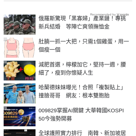
Recommended by
俄羅斯驚現「黑寡婦」產業鏈！專挑
新兵結婚 等陣亡爽領撫恤金
PR
肚腩一抓一大把，只需1個雞蛋，用一
個瘦一個
PR
減肥首選，檸檬加它，堅持一週，腰
細了，瘦到你懷疑人生
哈蘭德妹妹曝光！合照「複製貼上」
撞臉哥哥 網友：根本雙胞胎
PR
009829掌握AI關鍵 大華韓國KOSPI
50今強勢開募
全球護照實力排行 南韓、新加坡居