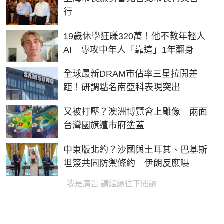
行
19歲休學狂賺320萬！他不教年輕人
AI 專攻中年人「靠這」1年翻身
全球最新DRAM市佔率三星拉開差
距！研調點名南亞科表現突出
又被打壓？澳洲博覽會上雕像 兩面
台灣國旗遭市府塗蓋
中東版北約？沙國與土耳其、巴基斯
坦簽共同防禦條約 伊朗反應曝
我是廣告 請繼續往下閱讀