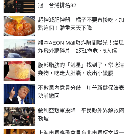
冠 台灣排名32
PR
超神減肥神器！橘子不要直接吃，加
點這個！體重天天下降
熊本AEON Mall爆炸瞬間曝光！爆風
炸飛外牆碎片 2死1命危、5人傷
PR
腹部脂肪的「剋星」找到了，常吃這
幾物，吃走大肚囊，瘦出小蠻腰
不敵黨內意見分歧 川普新健保法表
決前撤回
敘利亞叛軍投降 平民盼外界解救阿
勒坡
上海市長應勇會見台北市長柯文哲一