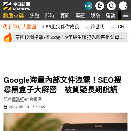
颱風來襲
全
焦點
即時
要聞
專題
娛樂
運動
新電玩大觀園
88風災伴你成長
跨世代
TCN
泰國校園槍擊7死22傷！9年級生嫌犯先殺害祖父母再
血洗校園
Google海量內部文件洩露！SEO搜
尋黑盒子大解密 被質疑長期說謊
記者
倪浩軒
/綜合報導
2024-05-30 17:59:45