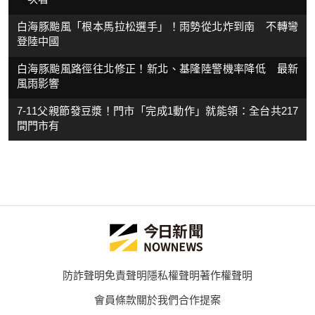
白海豚颱風「根本馬拉松選手」！雨勢從北炸到南 不轉彎
登陸中國
白海豚颱風路徑往北修正！新北、基隆陸警機率降低 最新
風雨影響
7-11父親節發豆漿！門市「完成1動作」就能領：全台共217
間門市有
防詐聲明
免責聲明
隱私權聲明
著作權聲明
會員條款
關於我們
合作提案