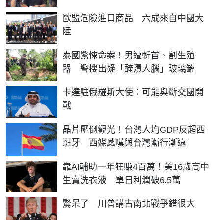
歐盟危險進口商品 六成來自中國大
陸
泰國驚悚命案！男遭斬首、割生殖
器 警搜出疑「醃漬人腦」玻璃罐
卡達駐俄羅斯大使：可能與斷交國開
戰
晶片壓倒觀光！台灣人均GDP反超西
班牙 西媒感嘆與台灣漸行漸遠
靠AI輔助一年狂賺4百萬！美16歲高中
生賣洗衣液 單日利潤破6.5萬
驚呆了 川普講古南北戰爭錯很大