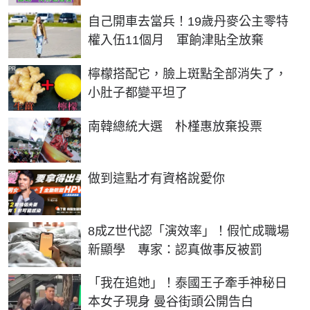
自己開車去當兵！19歲丹麥公主零特
權入伍11個月 軍餉津貼全放棄
PR
檸檬搭配它，臉上斑點全部消失了，
小肚子都變平坦了
南韓總統大選 朴槿惠放棄投票
PR
做到這點才有資格說愛你
8成Z世代認「演效率」！假忙成職場
新顯學 專家：認真做事反被罰
「我在追她」！泰國王子牽手神秘日
本女子現身 曼谷街頭公開告白