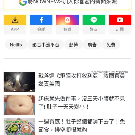
將NOWNEWS加入你喜愛的新聞來源
APP
追蹤
追蹤
好友
訂閱
Netflix
影音串流平台
彭博
廣告
免費
Recommended by
戰斧巡弋飛彈攻打敘利亞 敘國官員
譴責美國
PR
起床就先做件事，沒三天小腹就不見
了! 肚子一天天變小！
PR
一週有感！肚子整個都消下去了！免
節食，排空順暢就夠