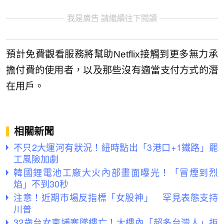
我是廣告 請繼續往下閱讀
預計免費觀看服務將幫助Netflix接觸到更多無力承
擔付費的使用者，以及那些沒有適當支付方式的潛
在用戶。
相關新聞
不只2大運河有狀況！紐時點出「3港口+1鐵路」罷
工風險加劇
韓國鋰電池工廠大火內部畫面曝光！「冒煙到烈
焰」不到30秒
注意！近期市場反指標「女股神」 罕見表態支持
川普
32歲台女柬埔寨墜樓亡！大樓內「超多台灣人」拒