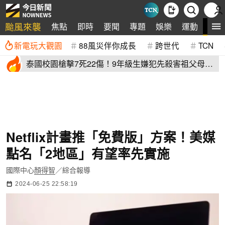
颱風來襲
全
焦點
即時
要聞
專題
娛樂
運動
新電玩大觀園
88風災伴你成長
跨世代
TCN
泰國校園槍擊7死22傷！9年級生嫌犯先殺害祖父母再
血洗校園
Netflix計畫推「免費版」方案！美媒
點名「2地區」有望率先實施
國際中心
顏得智
／綜合報導
2024-06-25 22:58:19