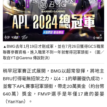
▲BMG去年1月19日才剛成軍，並在7月26日獲得GCS職業
聯賽參賽資格，進入職業不到一年就奪得冠軍頭銜。（圖／
取自YT@Garena 傳說對決）
稍早冠軍賽正式展開，BMG以超常發揮，將地主
BRU打得毫無招架之力，以4：1的華麗復仇成功，
並奪下APL賽事冠軍頭銜，帶走20萬美金（約台幣
640萬）獎金，FMVP選手是年僅17歲的晏晏
（YanYan）。