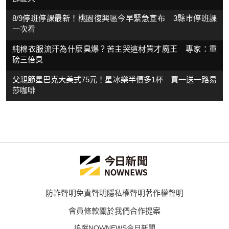
8/9停班停課最新！桃園復興區今早緊急宣布 3縣市停班課
一次看
純棉衣服流汗為什麼臭爆？苦主哭這材質才魔王 專家：重
磅三倍臭
父親節星巴克大美式75元！星冰樂半價多1杯 買一送一路易
莎咖啡
防詐聲明
免責聲明
隱私權聲明
著作權聲明
會員條款
關於我們
合作提案
追蹤NOWNEWS今日新聞