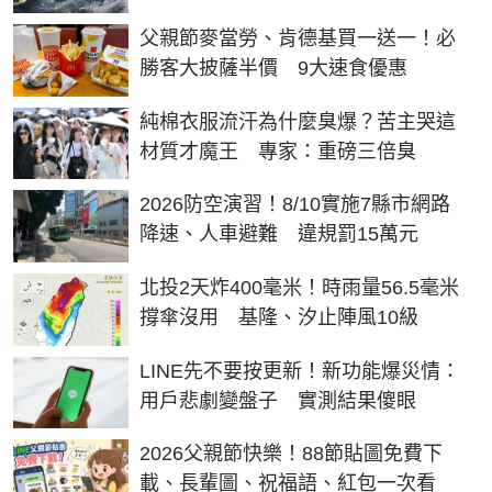
父親節麥當勞、肯德基買一送一！必
勝客大披薩半價 9大速食優惠
純棉衣服流汗為什麼臭爆？苦主哭這
材質才魔王 專家：重磅三倍臭
2026防空演習！8/10實施7縣市網路
降速、人車避難 違規罰15萬元
北投2天炸400毫米！時雨量56.5毫米
撐傘沒用 基隆、汐止陣風10級
LINE先不要按更新！新功能爆災情：
用戶悲劇變盤子 實測結果傻眼
2026父親節快樂！88節貼圖免費下
載、長輩圖、祝福語、紅包一次看