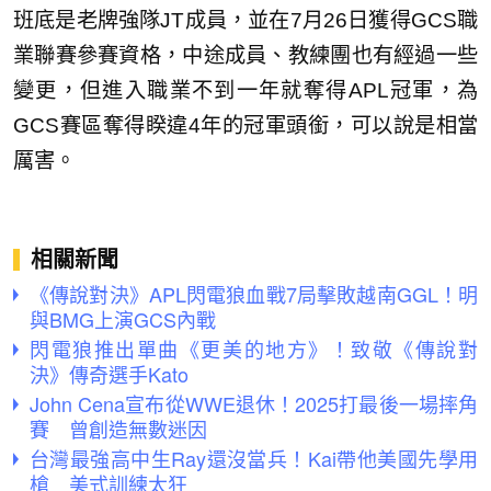
班底是老牌強隊JT成員，並在7月26日獲得GCS職
業聯賽參賽資格，中途成員、教練團也有經過一些
變更，但進入職業不到一年就奪得APL冠軍，為
GCS賽區奪得睽違4年的冠軍頭銜，可以說是相當
厲害。
相關新聞
《傳說對決》APL閃電狼血戰7局擊敗越南GGL！明
與BMG上演GCS內戰
閃電狼推出單曲《更美的地方》！致敬《傳說對
決》傳奇選手Kato
John Cena宣布從WWE退休！2025打最後一場摔角
賽 曾創造無數迷因
台灣最強高中生Ray還沒當兵！Kai帶他美國先學用
槍 美式訓練太狂