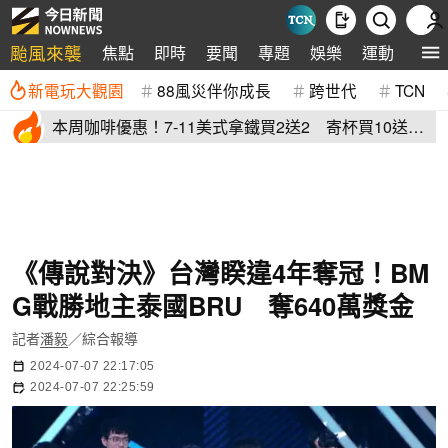
颱風來襲
焦點
即時
要聞
專題
娛樂
運動
全球
新電玩大觀園
88風災伴你成長
跨世代
TCN
本周咖啡優惠！7-11美式拿鐵買2送2 寄杯買10送
10「特大杯18元」
《傳說對決》台灣睽違4年奪冠！BM
G戰勝地主泰國BRU 奪640萬獎金
記者
潘毅
／綜合報導
2024-07-07 22:17:05
2024-07-07 22:25:59