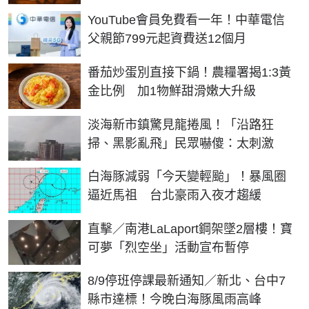
YouTube會員免費看一年！中華電信
父親節799元起資費送12個月
番茄炒蛋別直接下鍋！農糧署揭1:3黃
金比例 加1物鮮甜滑嫩大升級
淡海新市鎮驚見龍捲風！「沿路狂
掃、黑影亂飛」民眾嚇傻：太刺激
白海豚減弱「今天變輕颱」！暴風圈
逼近馬祖 台北豪雨入夜才趨緩
直擊／南港LaLaport鋼架墜2層樓！寶
可夢「烈空坐」活動宣布暫停
8/9停班停課最新通知／新北、台中7
縣市達標！今晚白海豚風雨高峰