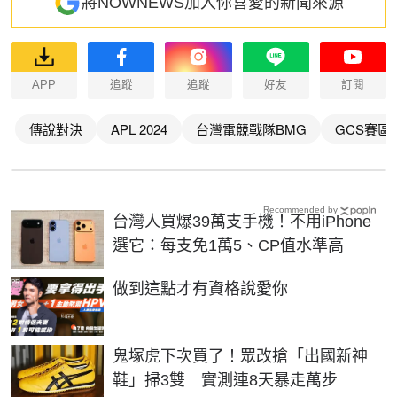
將NOWNEWS加入你喜愛的新聞來源
APP
追蹤
追蹤
好友
訂閱
傳說對決
APL 2024
台灣電競戰隊BMG
GCS賽區
Recommended by
台灣人買爆39萬支手機！不用iPhone
選它：每支免1萬5、CP值水準高
PR
做到這點才有資格說愛你
鬼塚虎下次買了！眾改搶「出國新神
鞋」掃3雙 實測連8天暴走萬步