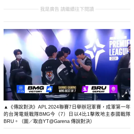
我是廣告 請繼續往下閱讀
▲《傳說對決》APL 2024聯賽7日舉辦冠軍賽，成軍第一年
的台灣電競戰隊BMG今（7）日以4比1擊敗地主泰國戰隊
BRU。（圖／取自YT@Garena 傳說對決）