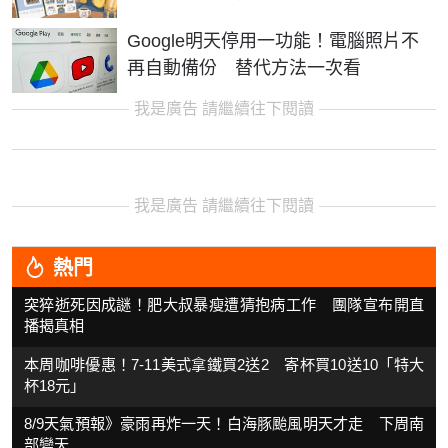
Google明天停用一功能！電腦照片不
再自動備份 替代方法一次看
我是廣告 請繼續往下閱讀
我是廣告 請繼續往下閱讀
熱門
突猝逝死因成謎！肥大叔暴瘦遭猜抱病工作 團隊宣布開直
播揭真相
本周咖啡優惠！7-11美式拿鐵買2送2 寄杯買10送10「特大
杯18元」
8/9天氣預報》豪雨再炸一天！白海豚颱風明天才走 下周南
部變天