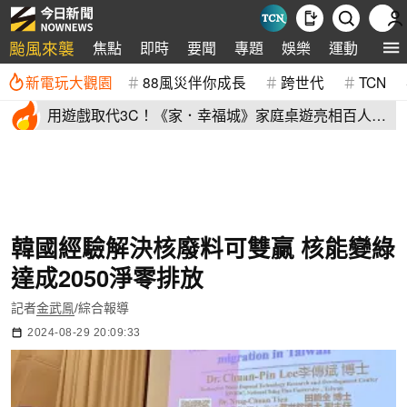
颱風來襲
焦點
即時
要聞
專題
娛樂
運動
全球
新電玩大觀園
88風災伴你成長
跨世代
TCN
用遊戲取代3C！《家．幸福城》家庭桌遊亮相百人三
代同堂共學同樂
韓國經驗解決核廢料可雙贏 核能變綠
達成2050淨零排放
記者
金武鳯
/綜合報導
2024-08-29 20:09:33