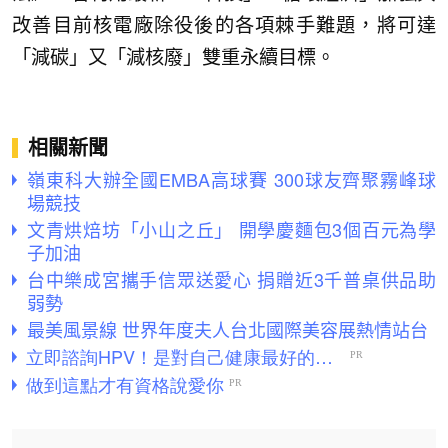
改善目前核電廠除役後的各項棘手難題，將可達
「減碳」又「減核廢」雙重永續目標。
相關新聞
嶺東科大辦全國EMBA高球賽 300球友齊聚霧峰球
場競技
文青烘焙坊「小山之丘」 開學慶麵包3個百元為學
子加油
台中樂成宮攜手信眾送愛心 捐贈近3千普桌供品助
弱勢
最美風景線 世界年度夫人台北國際美容展熱情站台