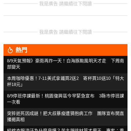
我是廣告 請繼續往下閱讀
我是廣告 請繼續往下閱讀
熱門
8/9天氣預報》豪雨再炸一天！白海豚颱風明天才走 下周南
部變天
本周咖啡優惠！7-11美式拿鐵買2送2 寄杯買10送10「特大
杯18元」
8/9停班停課最新！桃園復興區今早緊急宣布 3縣市停班課
一次看
突猝逝死因成謎！肥大叔暴瘦遭猜抱病工作 團隊宣布開直
播揭真相
純棉衣服流汗為什麼臭爆？苦主哭這材質才魔王 專家：重