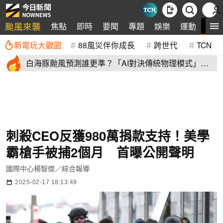
颱風來襲
全
焦點
即時
要聞
專題
娛樂
運動
新電玩大觀園
88風災伴你成長
跨世代
TCN
白海豚颱風預測誰更準？「AI對決傳統物理模式」第
二戰 結果揭曉
刺殺CEO反獲980萬捐款支持！美學
霸槍手被捕2個月 首曝公開聲明
國際中心楊智傑／綜合報導
2025-02-17 18:13:49