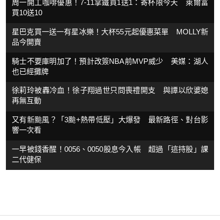
周一開工咖啡優惠！7-11拿鐵買1送1：寄杯限今天 萊爾富
買10送10
星巴克買一送一有星冰樂！大杯55元起優惠菜單 MOLLY新
品今開賣
騎士不要庫明加了！預計改簽NBA前MVP威少 美媒：湖人
也已經攤牌
徐莉玲被轟冷血！徐子翔過世只問喪禮開支 與譚以欣婆媳
再無互動
又有新颱風？「3颱+熱帶低壓」大爆發 最新路徑、對台影
響一次看
一早被錢香醒！0056、0050股息今入帳 超過「這持股」課
二代健保