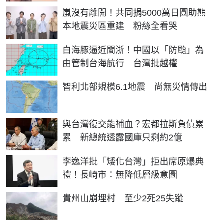
嵐沒有離開！共同捐5000萬日圓助熊
本地震災區重建 粉絲全看哭
白海豚逼近閩浙！中國以「防颱」為
由管制台海航行 台灣批越權
智利北部規模6.1地震 尚無災情傳出
與台灣復交能補血？宏都拉斯負債累
累 新總統透露國庫只剩約2億
李逸洋批「矮化台灣」拒出席原爆典
禮！長崎市：無降低層級意圖
貴州山崩埋村 至少2死25失蹤