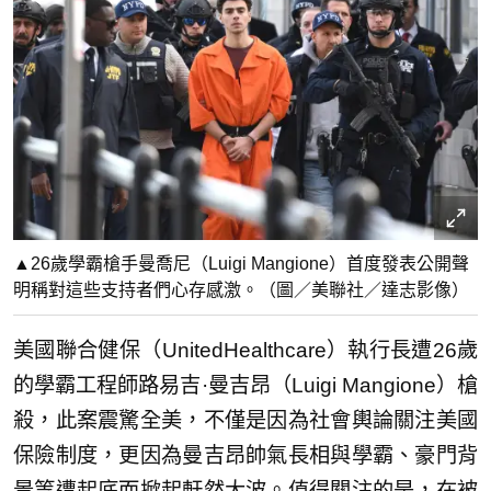
▲26歲學霸槍手曼喬尼（Luigi Mangione）首度發表公開聲
明稱對這些支持者們心存感激。（圖／美聯社／達志影像）
美國聯合健保（UnitedHealthcare）執行長遭26歲
的學霸工程師路易吉·曼吉昂（Luigi Mangione）槍
殺，此案震驚全美，不僅是因為社會輿論關注美國
保險制度，更因為曼吉昂帥氣長相與學霸、豪門背
景等遭起底而掀起軒然大波。值得關注的是，在被