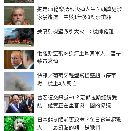
抱走54億樂透卻毀掉人生？頭獎男涉
家暴遭逮 中獎1年多3度涉重罪
美噴射機墜毀引大火 2機師罹難
俄羅斯空襲IS誤炸土耳其軍人 普亭
致電哀悼
快訊／葡萄牙輕型飛機墜超市停車
場 機上4人死亡
台宏復交訊號+1？宏都拉斯總統受
訪 證實正在重審與中國的協議
日本熊冬眠前更致命？每日食量超驚
人 「最飢渴的熊」是牠們