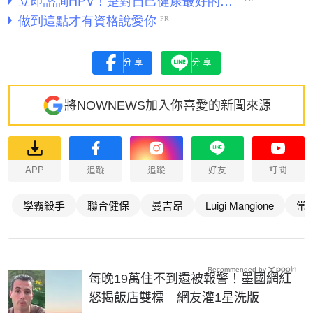
分享
分享
將NOWNEWS加入你喜愛的新聞來源
APP
追蹤
追蹤
好友
訂閱
學霸殺手
聯合健保
曼吉昂
Luigi Mangione
常
Recommended by
每晚19萬住不到還被報警！墨國網紅
怒揭飯店雙標 網友灌1星洗版