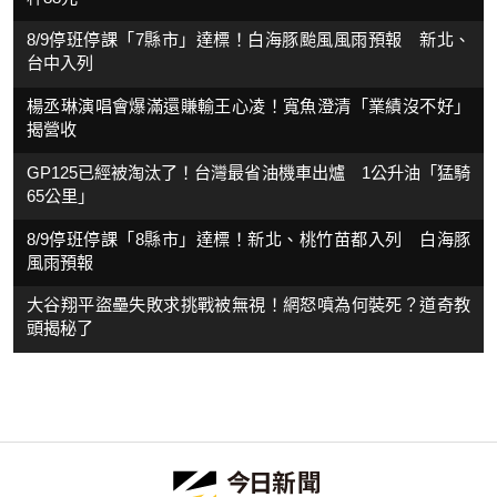
8/9停班停課「7縣市」達標！白海豚颱風風雨預報 新北、
台中入列
楊丞琳演唱會爆滿還賺輸王心凌！寬魚澄清「業績沒不好」
揭營收
GP125已經被淘汰了！台灣最省油機車出爐 1公升油「猛騎
65公里」
8/9停班停課「8縣市」達標！新北、桃竹苗都入列 白海豚
風雨預報
大谷翔平盜壘失敗求挑戰被無視！網怒噴為何裝死？道奇教
頭揭秘了