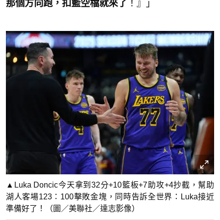
那個方向跑，扣籃空檔就來了
！』」
▲Luka Doncic今天拿到32分+10籃板+7助攻+4抄截，幫助
湖人客場123：100擊敗金塊，同時告訴全世界：Luka接近
準備好了！（圖／美聯社／達志影像）