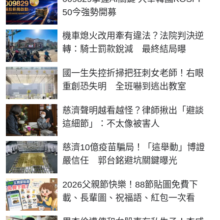
50今強勢開募
機車熄火改用牽有違法？法院判決逆
轉：騎士罰款銳減 最終結局曝
國一生失控折掃把狂刺女老師！右眼
重創恐失明 全班嚇到逃出教室
慈濟聲明越看越怪？律師揪出「避談
這細節」：不太像被害人
慈濟10億疫苗騙局！「這舉動」博證
嚴信任 郭台銘避坑關鍵曝光
2026父親節快樂！88節貼圖免費下
載、長輩圖、祝福語、紅包一次看