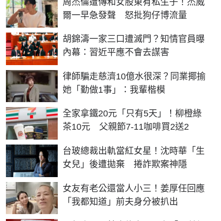
周杰倫遭傳和女股東有私生子！杰威
爾一早急發聲 怒批狗仔博流量
胡錦濤一家三口遭滅門？知情官員曝
內幕：習近平應不會去謀害
律師騙走慈濟10億水很深？同業揶揄
她「勤做1事」：我輩楷模
全家拿鐵20元「只有5天」！柳橙綠
茶10元 父親節7-11咖啡買2送2
台玻總裁出軌當紅女星！沈時華「生
女兒」後遭拋棄 捲詐欺案神隱
女友有老公還當人小三！姜厚任回應
「我都知道」前夫身分被扒出