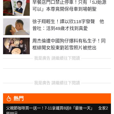
早餐店門口禁止停車！只有「SJ始源
可以」本尊竟開保母車到場朝聖
徐子翔輕生！譚以欣118字發聲 他
曾吐：活到49歲才找到真愛
周杰倫遭中國狗仔爆料有私生子！同
框緋聞女股東劉若雪照片被挖出
我是廣告 請繼續往下閱讀
我是廣告 請繼續往下閱讀
熱門
父親節咖啡買一送一！7-11拿鐵買8送8「最後一天」 全家2
杯88元