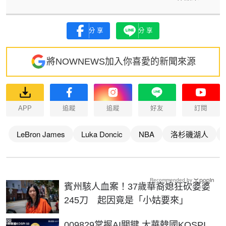
分享
分享
將NOWNEWS加入你喜愛的新聞來源
APP
追蹤
追蹤
好友
訂閱
LeBron James
Luka Doncic
NBA
洛杉磯湖人
Recommended by
賓州駭人血案！37歲華裔媳狂砍婆婆
245刀 起因竟是「小姑要來」
PR
009829掌握AI關鍵 大華韓國KOSPI