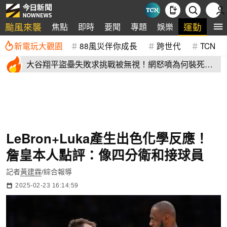
颱風來襲
運動
焦點
即時
要聞
專題
娛樂
全
新電玩大觀園
88風災伴你成長
跨世代
TCN
大谷翔平盜壘失敗求挑戰被無視！網怒噴為何裝死？
道奇教頭揭秘了
LeBron+Luka產生出色化學反應！
詹皇本人點評：像四分衛和接球員
記者
黃建霖
/綜合報導
2025-02-23 16:14:59