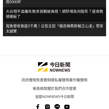
限5000杯
大谷翔平盜壘失敗求挑戰被無視！網怒噴為何裝死？道奇教
頭揭秘了
寬魚營收衰退3千萬！公告主因「楊丞琳票房輸王心凌」眾笑
太誠實
防詐聲明
免責聲明
隱私權聲明
著作權聲明
會員條款
關於我們
合作提案
追蹤NOWNEWS今日新聞