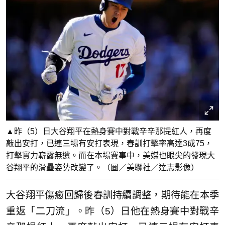
▲昨（5）日大谷翔平在熱身賽中對戰辛辛那提紅人，再度
敲出安打，已連三場有安打表現，春訓打擊率高達3成75，
打擊實力嶄露無遺。而在本場賽事中，美媒也眼尖的發現大
谷翔平的滑壘姿勢改變了。（圖／美聯社／達志影像）
大谷翔平傷癒回歸後春訓持續調整，期待能在本季
重返「二刀流」。昨（5）日他在熱身賽中對戰辛