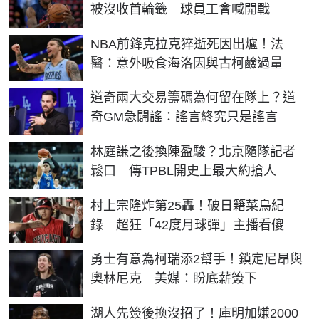
被沒收首輪籤 球員工會喊開戰
NBA前鋒克拉克猝逝死因出爐！法
醫：意外吸食海洛因與古柯鹼過量
道奇兩大交易籌碼為何留在隊上？道
奇GM急闢謠：謠言終究只是謠言
林庭謙之後換陳盈駿？北京隨隊記者
鬆口 傳TPBL開史上最大約搶人
村上宗隆炸第25轟！破日籍菜鳥紀
錄 超狂「42度月球彈」主播看傻
勇士有意為柯瑞添2幫手！鎖定尼昂與
奧林尼克 美媒：盼底薪簽下
湖人先簽後換沒招了！庫明加嫌2000