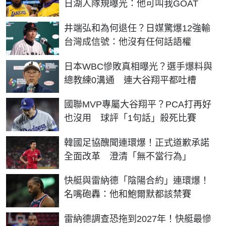
日湖人隊規曝光：他可叫我GOAT
井端弘和為何退任？日媒驚爆12強輸
台灣成信號：他沒有任何話語權
日本WBC慘敗真相曝光？選手爆料與
總教練0溝通 連大谷翔平都吐槽
國聯MVP專屬大谷翔平？PCA打再好
也沒用 球評「1句話」殺死比賽
韓國足協醜聞連環爆！正式道歉承諾
全面改革 澄清「無不當行為」
快艇與雷納德「陰陽合約」連環爆！
名嘴砲轟：他和鮑爾默都該禁賽
雷納德調查恐拖到2027年！快艇最慘