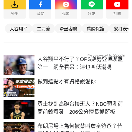
APP
追蹤
追蹤
好友
訂閱
大谷翔平
二刀流
滑壘姿勢
肩膀保護
安打表現
Recommended by
大谷翔平不行了？OPS逆勢登頂聯盟
第一 網全看呆：這也叫低潮嗎
PR
做到這點才有資格說愛你
勇士找到高砲台接班人？NBC預測荷
蘭前鋒爆發 206公分擅長抓籃板
布朗尼場上為何被禁叫詹皇爸爸？昔