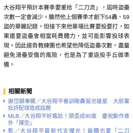
大谷翔平預計本賽季要重拾「二刀流」，屆時盜壘
次數一定會減少。雖然他上個賽季才創下54轟、59
盜的華麗記錄，但接下來他單場比賽要投要打，如
果還要盜壘會相當耗費體力，並可能影響投球表
現。因此道奇教練團也希望他降低盜壘次數，盡量
避免滑壘受傷的風險，也是為了重返投手丘做準
備。
相關新聞
謝岱穎專欄／大谷翔平春訓砲轟菊池雄星 大前輩
批評配球造成話題
MLB／大谷翔平好尷尬！頭歪成90度 慶祝動作意
外「揮空」
影／大谷翔平最新代言曝光！飯糰也要「二刀