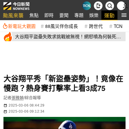
颱風來襲
運動
焦點
即時
要聞
專題
娛樂
全
新電玩大觀園
88風災伴你成長
跨世代
TCN
大谷翔平盜壘失敗求挑戰被無視！網怒噴為何裝死？
道奇教頭揭秘了
大谷翔平秀「新盜壘姿勢」！竟像在
慢跑？熱身賽打擊率上看3成75
記者
張雅媜
/綜合報導
2025-03-06 08:44:29
2025-03-06 09:12:34