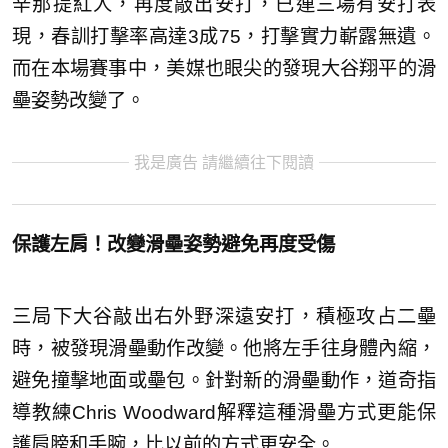
辛那提紅人，再度敲出安打，已連三場有安打表
現，春訓打擊率高達3成75，打擊實力嶄露無遺。
而在本場賽事中，美媒也眼尖的發現大谷翔平的滑
壘姿勢改變了。
我是廣告 請繼續往下閱讀
保護左肩！改變滑壘姿勢避免再度受傷
三局下大谷敲出右外野深遠安打，積極攻占二壘
時，被發現滑壘動作改變。他將左手往身體內縮，
避免撞擊地面或壘包。針對新的滑壘動作，道奇指
導教練Chris Woodward解釋這種滑壘方式更能保
護肩膀和手腕，比以前的方式更安全。