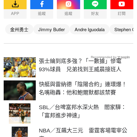
APP
追蹤
追蹤
好友
訂閱
金州勇士
Jimmy Butler
Andre Iguodala
Stephen Cu
Recommended by
張士綸到底多強？「一數據」慘電
93%球員 兄弟找到王威晨接班人
快艇與雷納德「陰陽合約」連環爆！
名嘴砲轟：他和鮑爾默都該禁賽
SBL／台啤富邦水深火熱 閻家驊：
「富邦進步神速」
NBA／互飆大三元 雷霆客場電宰公