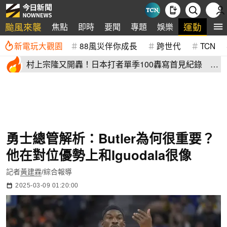
颱風來襲
運動
焦點
即時
要聞
專題
娛樂
全
新電玩大觀園
88風災伴你成長
跨世代
TCN
村上宗隆又開轟！日本打者單季100轟寫首見紀錄 這
2人加入差太多
勇士總管解析：Butler為何很重要？
他在對位優勢上和Iguodala很像
記者
黃建霖
/綜合報導
2025-03-09 01:20:00