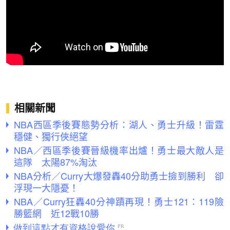
相關新聞
NBA西區季後賽態勢分析：湖人、勇士升級！雷霆
穩健、獨行俠絕望
NBA／西區季後賽晉級機率出爐！勇士最大敵人是
這隊 太陽87%淘汰
NBA分析／Curry大爆發轟40分助勇士撿到勝利 卻
浮現一大隱憂！
NBA／Curry狂轟40分神蹟再現！勇士121：119險
勝籃網 近12戰10勝