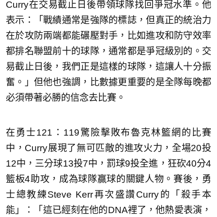
Curry在交易截止日後帶領球隊找回爭冠水準。他
表示：「戰績通常是強隊的標誌，但真正的統治力
在於攻防兩端都能碾壓對手，比如進攻和防守效率
都排名聯盟前十的球隊，通常都是爭冠級別的。交
易截止日後，我們正是這樣的球隊，這讓人十分振
奮。」但他也強調，比數據更重要的是全隊每晚都
必須帶著必勝的信念去比賽。
在勇士121：119驚險擊敗布魯克林籃網的比賽
中，Curry展現了無可匹敵的進攻火力，全場20投
12中，三分球13投7中，罰球9投全進，狂砍40分4
籃板4助攻，成為球隊贏球的關鍵人物。賽後，勇
士總教練Steve Kerr再次盛讚Curry的「殺手本
能」：「這已經刻在他的DNA裡了，他熱愛表演，