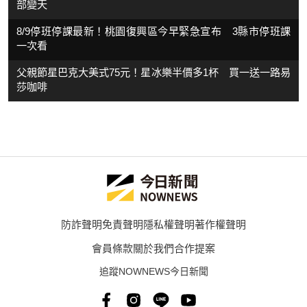
部變天
8/9停班停課最新！桃園復興區今早緊急宣布 3縣市停班課
一次看
父親節星巴克大美式75元！星冰樂半價多1杯 買一送一路易
莎咖啡
防詐聲明
免責聲明
隱私權聲明
著作權聲明
會員條款
關於我們
合作提案
追蹤NOWNEWS今日新聞