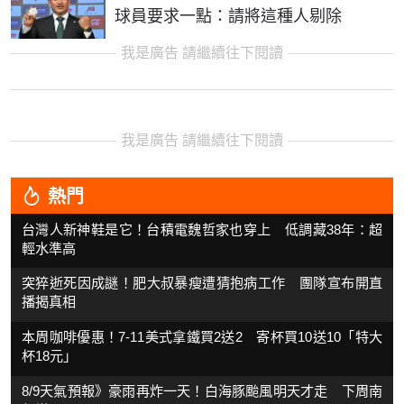
球員要求一點：請將這種人剔除
我是廣告 請繼續往下閱讀
我是廣告 請繼續往下閱讀
熱門
台灣人新神鞋是它！台積電魏哲家也穿上 低調藏38年：超
輕水準高
突猝逝死因成謎！肥大叔暴瘦遭猜抱病工作 團隊宣布開直
播揭真相
本周咖啡優惠！7-11美式拿鐵買2送2 寄杯買10送10「特大
杯18元」
8/9天氣預報》豪雨再炸一天！白海豚颱風明天才走 下周南