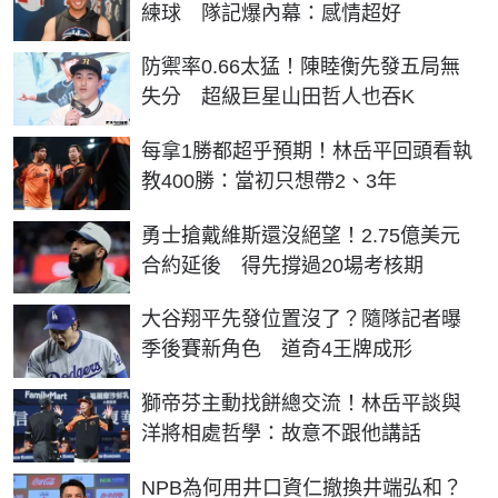
練球 隊記爆內幕：感情超好
防禦率0.66太猛！陳睦衡先發五局無
失分 超級巨星山田哲人也吞K
每拿1勝都超乎預期！林岳平回頭看執
教400勝：當初只想帶2、3年
勇士搶戴維斯還沒絕望！2.75億美元
合約延後 得先撐過20場考核期
大谷翔平先發位置沒了？隨隊記者曝
季後賽新角色 道奇4王牌成形
獅帝芬主動找餅總交流！林岳平談與
洋將相處哲學：故意不跟他講話
NPB為何用井口資仁撤換井端弘和？