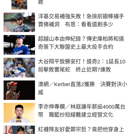
鹿
洋基交易補強失敗！急撿前銀棒捕手
賈佛補洞 布恩：看看還剩多少
超越山本由伸紀錄？傳史庫柏將和道
奇簽下大聯盟史上最大投手合約
大谷翔平致勝安打！道奇2：1延長10
局擊敗響尾蛇 終止近期7連敗
澳網／Kerber直落2獲勝 決賽對決小
威
李亦伸專欄／林庭謙年薪逾4000萬台
幣 職籃炒短線難建立經營文化
紅襪隊友好愛鄭宗哲？竟把他穿身上