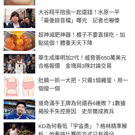
大谷翔平陪我一起還錢！水原一平
「最後錄音檔」曝光 記者也嚇傻
PR
超神減肥神器！橘子不要直接吃，加
點這個！體重天天下降
華生成庫明加2代！威脅簽650萬美元
合格報價 金塊與3隊討論交易
PR
肚腩一抓一大把，只需1個雞蛋，用一
個瘦一個
道奇滿手王牌為何還吞6連敗？1數據
揭投手失控原因 史奈爾成救兵
KD為何看低「宇宙勇」？格林精準解
析：他看待比賽的方式只有得分