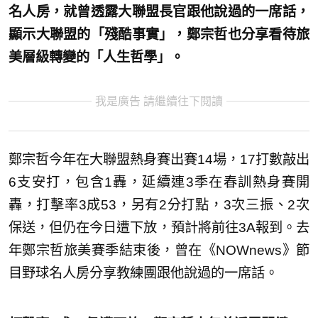
名人房，就曾透露大聯盟長官跟他說過的一席話，
顯示大聯盟的「殘酷事實」，鄭宗哲也分享看待旅
美層級轉變的「人生哲學」。
我是廣告 請繼續往下閱讀
鄭宗哲今年在大聯盟熱身賽出賽14場，17打數敲出
6支安打，包含1轟，延續連3季在春訓熱身賽開
轟，打擊率3成53，另有2分打點，3次三振、2次
保送，但仍在今日遭下放，預計將前往3A報到。去
年鄭宗哲旅美賽季結束後，曾在《NOWnews》節
目野球名人房分享教練團跟他說過的一席話。