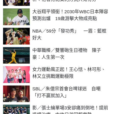
大谷翔平領銜！2030年WBC日本陣容
預測出爐 19歲游擊大物成亮點
NBA／59分「發功秀」 一眉：籃框
好大
中華職棒／雙響砲生日禮物 陳子
豪：人生第一次
女力運動風正起！王心恬、林可彤、
林又立挑戰運動極限
SBL／朱億宗首會台啤球迷 自嘲
「打不贏就加入」
影／張士綸單場3安卻痛到倒地！提前