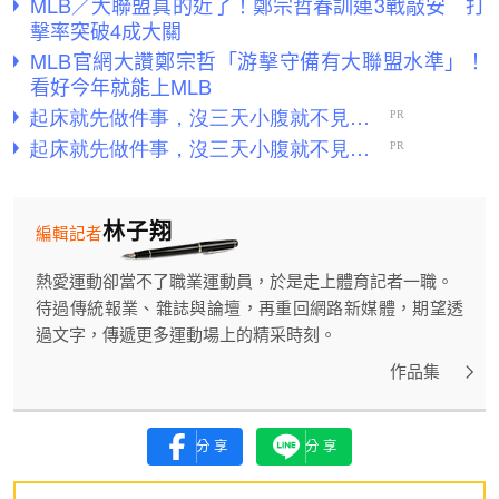
MLB／大聯盟真的近了！鄭宗哲春訓連3戰敲安 打
擊率突破4成大關
MLB官網大讚鄭宗哲「游擊守備有大聯盟水準」！
看好今年就能上MLB
林子翔
編輯記者
熱愛運動卻當不了職業運動員，於是走上體育記者一職。
待過傳統報業、雜誌與論壇，再重回網路新媒體，期望透
過文字，傳遞更多運動場上的精采時刻。
作品集
分享
分享