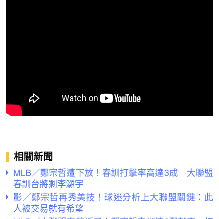
相關新聞
MLB／鄭宗哲遭下放！春訓打擊率高達3成 大聯盟
春訓台將剩李灝宇
影／鄭宗哲再秀美技！球迷分析上大聯盟關鍵：此
人被交易就有希望