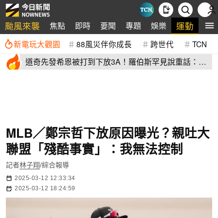
颱風來襲
運動
焦點
即時
要聞
專題
娛樂
全
新電玩大觀園
88風災伴你成長
跨世代
TCN
道奇先發希恩被打到下放3A！羅伯斯罕見說重話：他
太執著投球機制
MLB／鄭宗哲下放原因曝光？親吐大
聯盟「殘酷事實」：我無法控制
記者
林子翔
/綜合報導
2025-03-12 12:33:34
2025-03-12 18:24:59