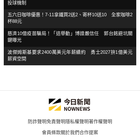
投球機制
五六日咖啡優惠！7-11拿鐵買2送2、寄杯10送10 全家咖啡2
杯88元
慈濟10億疫苗騙局！「這舉動」博證嚴信任 郭台銘避坑關
鍵曝光
波傑姆斯基要求2400萬美元年薪續約 勇士2027拚1億美元
薪資空間
防詐聲明
免責聲明
隱私權聲明
著作權聲明
會員條款
關於我們
合作提案