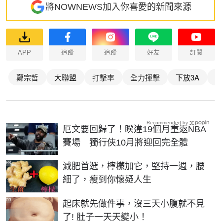
將NOWNEWS加入你喜愛的新聞來源
APP
追蹤
追蹤
好友
訂閱
鄭宗哲
大聯盟
打擊率
全力揮擊
下放3A
Recommended by
厄文要回歸了！睽違19個月重返NBA
賽場 獨行俠10月將迎回完全體
PR
減肥首選，檸檬加它，堅持一週，腰
細了，瘦到你懷疑人生
PR
起床就先做件事，沒三天小腹就不見
了! 肚子一天天變小！