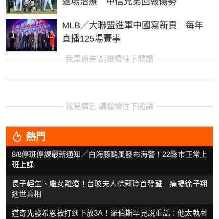
退場治療 中信兄弟回報傷勢
MLB／大聯盟進軍中國寫新頁 每年
直播125場賽事
我是廣告 請繼續往下閱讀
我是廣告 請繼續往下閱讀
熱門
8/8停班停課最新通知／白海豚颱風發布海警！22縣市正常上
班上課
長子輕生、繼女離婚！台玻夫人徐莉玲首發聲 痛揭徐子翔
逝世真相
道奇先發希恩被打到下放3A！羅伯斯罕見說重話：他太執著