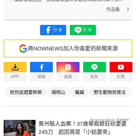
作品集
分享
分享
將NOWNEWS加入你喜愛的新聞來源
APP
追蹤
追蹤
好友
訂閱
欸你這週要幹嘛
陽明山
蝙蝠
野生動物保育法
Recommended by
賓州駭人血案！37歲華裔媳狂砍婆婆
245刀 起因竟是「小姑要來」