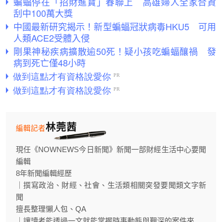
蝙蝠停在「招財進寶」春聯上 高雄婦人全家合資
刮中100萬大獎
中國最新研究揭示！新型蝙蝠冠狀病毒HKU5 可用
人類ACE2受體入侵
剛果神秘疾病擴散逾50死！疑小孩吃蝙蝠釀禍 發
病到死亡僅48小時
林莞茜
編輯記者
現任《NOWNEWS今日新聞》新聞一部財經生活中心要聞
編輯
8年新聞編輯經歷
｜撰寫政治、財經、社會、生活類相關突發要聞類文字新
聞
擅長整理懶人包、QA
｜讓讀者能透過一文就能掌握時事動態與艱深的案件來...