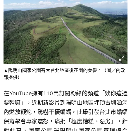
▲陽明山國家公園有大台北地區後花園的美譽。（圖／內政
部提供）
在YouTube擁有110萬訂閱粉絲的頻道「欸你這週
要幹嘛」，近期新影片到陽明山地區坪頂古圳涵洞
內燃放鞭炮，驚嚇干擾蝙蝠，此舉引發台北市蝙蝠
保育學會專家震怒，痛批「極度糟糕、惡劣」，針
對此事，國家公園署陽明山國家公園管理處今