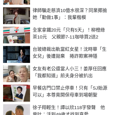
律師騙走慈濟10億水很深？同業揶揄
她「勤做1事」：我輩楷模
全家拿鐵20元「只有5天」！柳橙綠
茶10元 父親節7-11咖啡買2送2
台玻總裁出軌當紅女星！沈時華「生
女兒」後遭拋棄 捲詐欺案神隱
女友有老公還當人小三！姜厚任回應
「我都知道」前夫身分被扒出
早餐店門口禁止停車！只有「SJ始源
可以」本尊竟開保母車到場朝聖
徐子翔輕生！譚以欣118字發聲 他
曾吐：活到49歲才找到真愛