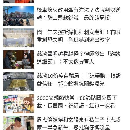
機車熄火改用牽有違法？法院判決逆
轉：騎士罰款銳減 最終結局曝
國一生失控折掃把狂刺女老師！右眼
重創恐失明 全班嚇到逃出教室
慈濟聲明越看越怪？律師揪出「避談
這細節」：不太像被害人
慈濟10億疫苗騙局！「這舉動」博證
嚴信任 郭台銘避坑關鍵曝光
2026父親節快樂！88節貼圖免費下
載、長輩圖、祝福語、紅包一次看
周杰倫遭傳和女股東有私生子！杰威
爾一早急發聲 怒批狗仔博流量