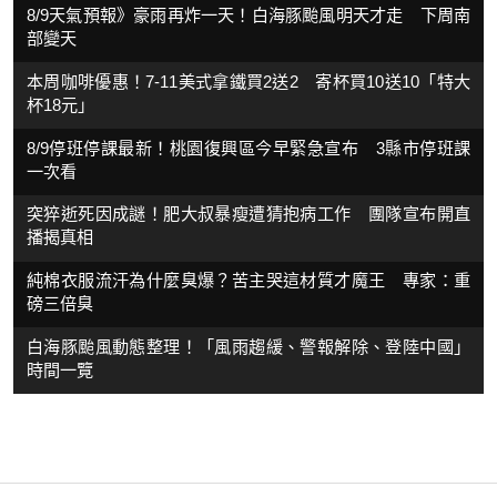
8/9天氣預報》豪雨再炸一天！白海豚颱風明天才走 下周南
部變天
本周咖啡優惠！7-11美式拿鐵買2送2 寄杯買10送10「特大
杯18元」
8/9停班停課最新！桃園復興區今早緊急宣布 3縣市停班課
一次看
突猝逝死因成謎！肥大叔暴瘦遭猜抱病工作 團隊宣布開直
播揭真相
純棉衣服流汗為什麼臭爆？苦主哭這材質才魔王 專家：重
磅三倍臭
白海豚颱風動態整理！「風雨趨緩、警報解除、登陸中國」
時間一覽