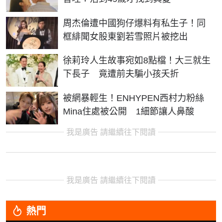
周杰倫遭中國狗仔爆料有私生子！同
框緋聞女股東劉若雪照片被挖出
徐莉玲人生故事宛如8點檔！大三就生
下長子 竟遭前夫騙小孩夭折
被網暴輕生！ENHYPEN西村力粉絲
Mina住處被公開 1細節讓人鼻酸
我是廣告 請繼續往下閱讀
我是廣告 請繼續往下閱讀
熱門