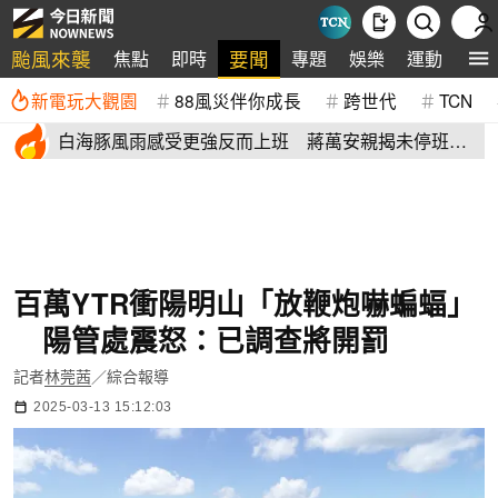
颱風來襲
要聞
焦點
即時
專題
娛樂
運動
全
新電玩大觀園
88風災伴你成長
跨世代
TCN
白海豚風雨感受更強反而上班 蔣萬安親揭未停班課
有這原因
百萬YTR衝陽明山「放鞭炮嚇蝙蝠」
陽管處震怒：已調查將開罰
記者
林莞茜
／綜合報導
2025-03-13 15:12:03