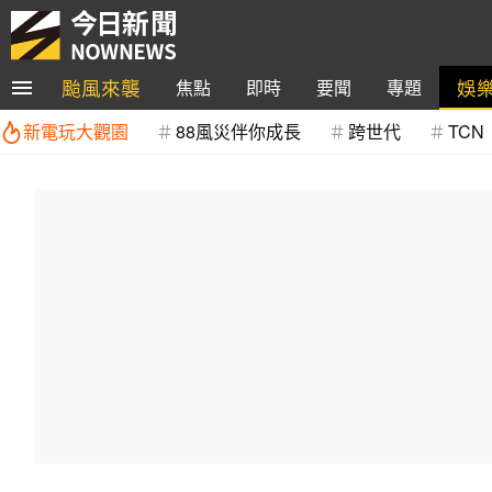
颱風來襲
娛
焦點
即時
要聞
專題
新電玩大觀園
88風災伴你成長
跨世代
TCN