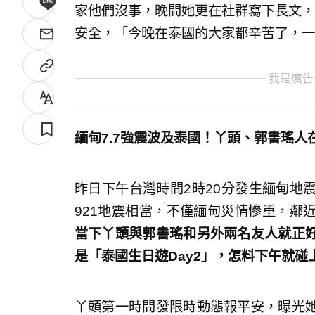
家他們沒事，晚間她更在社群寫下長文，
安全，「今晚在泰國的大家都辛苦了，一
我是廣告
緬甸7.7強震波及泰國！丫頭、郭書瑤人
昨日下午台灣時間2時20分發生緬甸地
921地震相當，不僅緬甸災情慘重，鄰
當下丫頭與郭書瑤和另外兩名友人就正
是「泰國生日遊Day2」，怎料下午就碰
丫頭第一時間發限時動態報平安，曝光