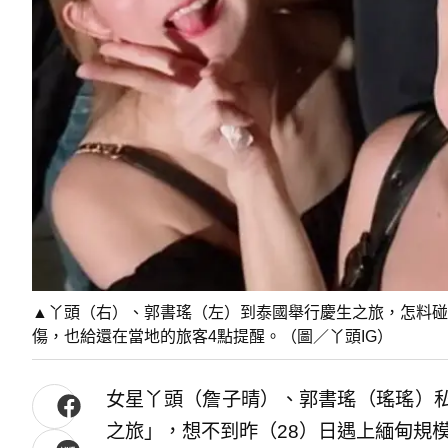
▲丫頭（右）、郭書瑤（左）到泰國舉行慶生之旅，怎料碰
傷，也給還在當地的旅客4點提醒。（圖／丫頭IG）
女星丫頭（詹子晴）、郭書瑤（瑤瑤）
之旅」，想不到昨（28）日遇上緬甸規模