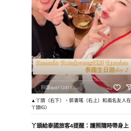
▲丫頭（右下）、郭書瑤（右上）和兩名友人在
丫頭IG）
丫頭給泰國旅客4提醒：護照隨時帶身上