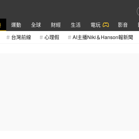
樂
運動
全球
財經
生活
電玩
影音
台灣前線
心理假
AI主播Niki＆Hanson報新聞