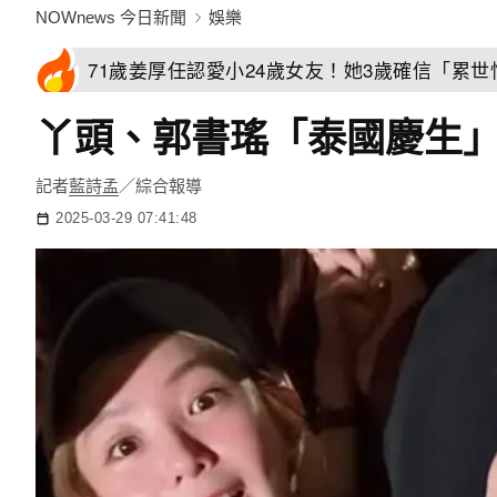
NOWnews 今日新聞
娛樂
71歲姜厚任認愛小24歲女友！她3歲確信「累
丫頭、郭書瑤「泰國慶生」
記者
藍詩孟
／綜合報導
2025-03-29 07:41:48