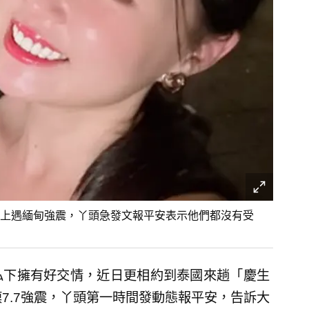
上遇緬甸強震，丫頭急發文報平安表示他們都沒有受
私下擁有好交情，近日更相約到泰國來趟「慶生
7.7強震，丫頭第一時間發動態報平安，告訴大