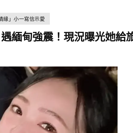
世情緣」小一寫信示愛
遇緬甸強震！現況曝光她給旅