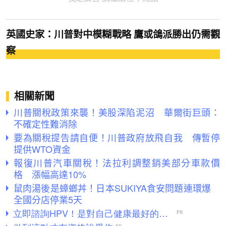
英國史家：川普對中模糊戰略 鷹或鴿派勝出仍需觀
察
相關新聞
川普關稅政策來襲！美股深陷泥沼 華爾街巨頭：
不確定性難消除
要為關稅提告請自便！川普政府放飛自我 傳暫停
提供WTO資金
報復川普汽車關稅！法拉利調整銷美部分車款價
格 漲幅高達10%
鼠肉湯後是蟑螂丼！日本SUKIYA食安問題連環爆
全國分店停業5天