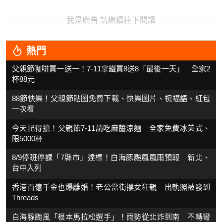
我是廣告 請繼續往下閱讀
熱門
父親節咖啡買一送一！7-11拿鐵買8送8「最後一天」 全家2
杯88元
88節快樂！父親節貼圖免費下載、快樂圖片、祝福語、紅包
一次看
今天記得搶！父親節7-11請吃麻醬涼麵 全家免費冰美式、
限5000杯
8/9停班停課「7縣市」達標！白海豚颱風風雨預報 新北、
台中入列
香港百億千金也爆離婚！老公當街摟女狂親 出軌照被發到
Threads
白海豚颱風「根本馬拉松選手」！雨勢從北炸到南 不轉彎