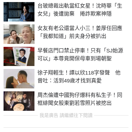
台玻總裁出軌當紅女星！沈時華「生
女兒」後遭拋棄 捲詐欺案神隱
女友有老公還當人小三！姜厚任回應
「我都知道」前夫身分被扒出
早餐店門口禁止停車！只有「SJ始源
可以」本尊竟開保母車到場朝聖
徐子翔輕生！譚以欣118字發聲 他
曾吐：活到49歲才找到真愛
周杰倫遭中國狗仔爆料有私生子！同
框緋聞女股東劉若雪照片被挖出
我是廣告 請繼續往下閱讀