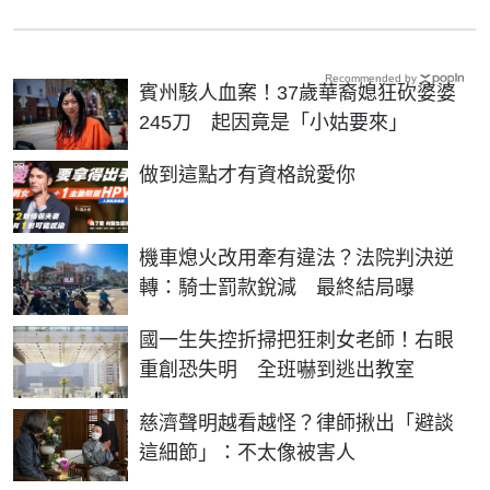
Recommended by
賓州駭人血案！37歲華裔媳狂砍婆婆
245刀 起因竟是「小姑要來」
PR
做到這點才有資格說愛你
機車熄火改用牽有違法？法院判決逆
轉：騎士罰款銳減 最終結局曝
國一生失控折掃把狂刺女老師！右眼
重創恐失明 全班嚇到逃出教室
慈濟聲明越看越怪？律師揪出「避談
這細節」：不太像被害人