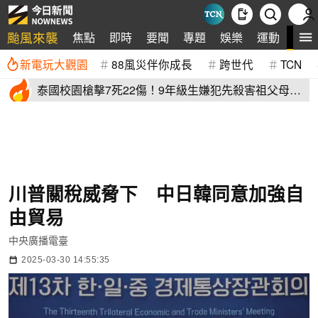
颱風來襲
全
焦點
即時
要聞
專題
娛樂
運動
新電玩大觀園
88風災伴你成長
跨世代
TCN
泰國校園槍擊7死22傷！9年級生嫌犯先殺害祖父母再
血洗校園
川普關稅威脅下 中日韓同意加強自
由貿易
中央廣播電臺
2025-03-30 14:55:35