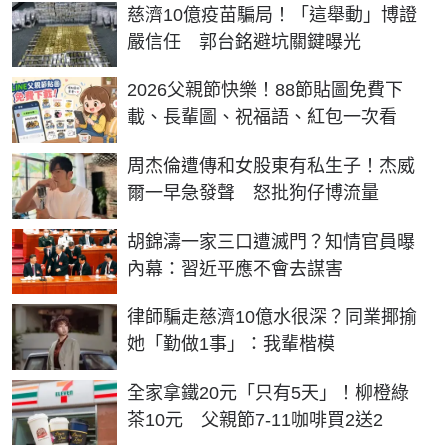
慈濟10億疫苗騙局！「這舉動」博證
嚴信任 郭台銘避坑關鍵曝光
2026父親節快樂！88節貼圖免費下
載、長輩圖、祝福語、紅包一次看
周杰倫遭傳和女股東有私生子！杰威
爾一早急發聲 怒批狗仔博流量
胡錦濤一家三口遭滅門？知情官員曝
內幕：習近平應不會去謀害
律師騙走慈濟10億水很深？同業揶揄
她「勤做1事」：我輩楷模
全家拿鐵20元「只有5天」！柳橙綠
茶10元 父親節7-11咖啡買2送2