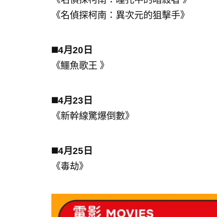
《名偵探柯南：異次元的狙擊手》
◼️4月20日
《鱷魚歌王 》
◼️4月23日
《新幹線驚爆倒數》
◼️4月25日
《毒劫》