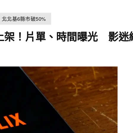
北北基6縣市破50%
」4月上架！片單、時間曝光 影