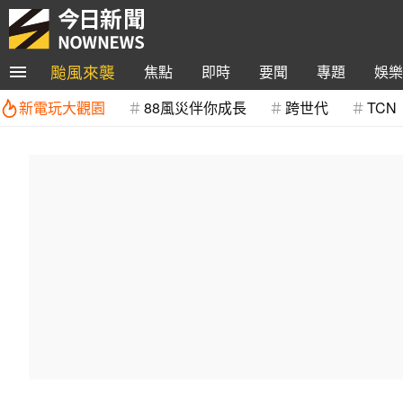
颱風來襲
焦點
即時
要聞
專題
娛樂
新電玩大觀園
88風災伴你成長
跨世代
TCN