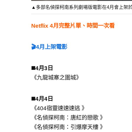
▲多部名偵探柯南系列劇場版電影在4月會上架於Ne
Netflix 4月完整片單、時間一次看
🎬4月上架電影
◼️4月3日
《九龍城寨之圍城》
◼️4月4日
《404宿靈速速速逃 》
《名偵探柯南：唐紅的戀歌 》
《名偵探柯南：引爆摩天樓 》