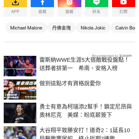
APP
追蹤
追蹤
好友
訂閱
Michael Malone
丹佛金塊
Nikola Jokic
Calvin Boo
Recommended by
雷斯納WWE生涯5大宿敵戰役盤點！
送葬者排第一 希南、安格入榜
PR
做到這點才有資格說愛你
勇士有意為柯瑞添2幫手！鎖定尼昂與
奧林尼克 美媒：盼底薪簽下
大谷翔平致勝安打！道奇2：1延長10
局擊敗響尾蛇 終止近期7連敗