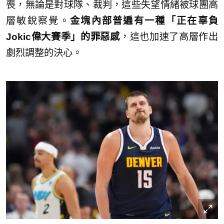
喪，無論是對球隊、裁判，這些失望情緒被球團高
層敏銳察覺。
金塊內部普遍有一種「正在辜負
Jokic偉大賽季」的罪惡感
，這也加速了高層作出
劇烈調整的決心。