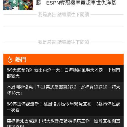
勝 ESPN奪冠機率竟超車世仇洋基
我是廣告 請繼續往下閱讀
我是廣告 請繼續往下閱讀
熱門
8/9天氣預報》豪雨再炸一天！白海豚颱風明天才走 下周南
部變天
本周咖啡優惠！7-11美式拿鐵買2送2 寄杯買10送10「特大
杯18元」
8/9停班停課最新！桃園復興區今早緊急宣布 3縣市停班課
一次看
突猝逝死因成謎！肥大叔暴瘦遭猜抱病工作 團隊宣布開直
播揭真相