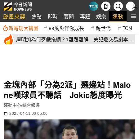
颱風來襲
運動
焦點
即時
要聞
專題
娛樂
全
新電玩大觀園
88風災伴你成長
跨世代
TCN
庫明加為何歹戲拖棚？1難題難解 美記遞交易劇本：
湖人簽4年長約
金塊內部「分為2派」選邊站！Malo
ne嘆球員不聽話 Jokic態度曝光
運動中心/綜合報導
2025-04-11 00:05:00