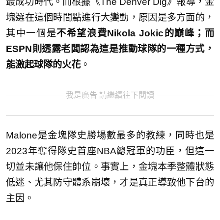
最成功時代。而根據《The Denver Dig》報導，金
塊選在這個時間點進行大變動，原因是多方面的，
其中一個是
不希望浪費Nikola Jokic的巔峰；而
ESPN則透露老闆認為這是推動球隊的一種方式，
能激起球隊的火花
。
我是廣告 請繼續往下閱讀
Malone是金塊隊史勝場數最多的教練，同時也是
2023年奪得隊史首座NBA總冠軍的功臣，但這一
切並未讓他保住帥位。事實上，金塊本季整體狀態
低迷、尤其防守體系崩壞，才是真正導致他下台的
主因。