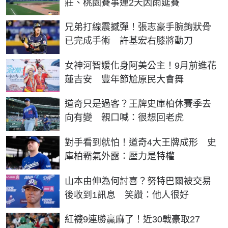
莊、桃園賽事連2天因雨延賽
兄弟打線震撼彈！張志豪手腕鉤狀骨
已完成手術 許基宏右膝將動刀
女神河智媛化身阿美公主！9月前進花
蓮吉安 豐年節尬原民大會舞
道奇只是過客？王牌史庫柏休賽季去
向有變 親口喊：很想回老虎
對手看到就怕！道奇4大王牌成形 史
庫柏霸氣外露：壓力是特權
山本由伸為何討喜？努特巴爾被交易
後收到1訊息 笑讚：他人很好
紅襪9連勝贏麻了！近30戰豪取27