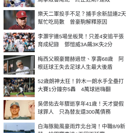
樂天二軍投手不足？捕手余新喆連2天
幫忙吃局數 曾豪駒解釋原因
李灝宇連5場坐板凳！只差4安追平張
育成紀錄 鄧愷威3A飆3K失2分
梅西父親豪爾赫過世、享壽68歲 阿
根廷球王失去足球人生最大後盾
52歲朗神太狂！鈴木一朗水手全壘打
大賽1分鐘夯5轟 4萬球迷嗨翻
吳偲佑去年驟逝享年41歲！天才變假
球罪人 只為替友還300萬債務
白海豚颱風豪雨炸北台灣！中職8/9新