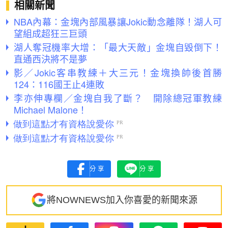
相關新聞
NBA內幕：金塊內部風暴讓Jokic動念離隊！湖人可
望組成超狂三巨頭
湖人奪冠機率大增：「最大天敵」金塊自毀倒下！
直通西決將不是夢
影／Jokic客串教練＋大三元！金塊換帥後首勝
124：116國王止4連敗
李亦伸專欄／金塊自我了斷？ 開除總冠軍教練
Michael Malone！
分享
分享
將NOWNEWS加入你喜愛的新聞來源