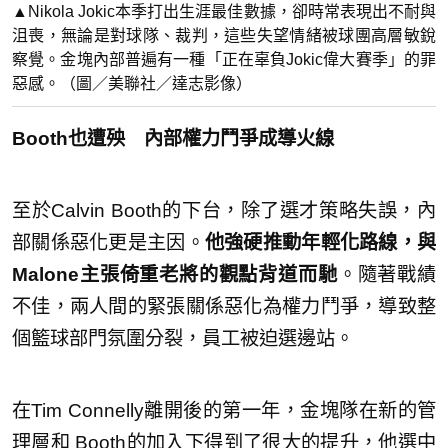
▲Nikola Jokic本季打出生涯最佳數據，卻時常表現出不耐與
沮喪，無論是對球隊、裁判，這些失望情緒被球團高層敏銳
察覺。金塊內部普遍有一種「正在辜負Jokic偉大賽季」的罪
惡感。（圖／美聯社／達志影像）
Booth也遭殃 內部權力鬥爭成導火線
至於Calvin Booth的下台，除了選才策略失誤，內
部關係惡化更是主因。
他強硬推動年輕化路線，與
Malone主張倚重老將的觀點背道而馳
。隨著戰績
不佳，兩人間的緊張關係惡化為權力鬥爭，導致整
個籃球部門氛圍分裂，員工被迫選邊站。
在Tim Connelly離開後的第一年，金塊隊在新的管
理層和 Booth的加入下得到了很大的提升，他選中