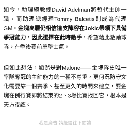
如今，助理總教練David Adelman將暫代主帥一
職，而助理總經理Tommy Balcetis則成為代理
GM。
金塊高層仍相信這支陣容在Jokic帶領下具備
爭冠能力，因此選擇在此時動手
，希望藉此激勵球
隊，在季後賽前重整士氣。
但如此想法，顯然是對Malone——金塊隊史唯一
率隊奪冠的主帥能力的一種不尊重，更何況防守文
化需要靠一個賽季、甚至更久的時間來建立，要金
塊在例行賽即將結束的2、3場比賽找回它，根本是
天方夜譚。
我是廣告 請繼續往下閱讀