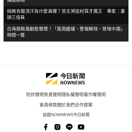
純棉衣服流汗為什麼臭爆？苦主哭這材質才魔王 專家：重
磅三倍臭
白海豚颱風動態整理！「風雨趨緩、警報解除、登陸中國」
時間一覽
防詐聲明
免責聲明
隱私權聲明
著作權聲明
會員條款
關於我們
合作提案
追蹤NOWNEWS今日新聞