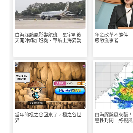
白海豚颱風影響航班 星宇明後
年金改革不能停 
天開沖繩加班機、華航上海異動
嚴懲滋事者
PR
當年的楓之谷回來了，楓之谷世
白海豚颱風來襲！
界
警性封閉 將視風
行