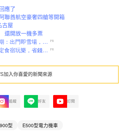
回應了
阿聯酋航空豪奢四艙等開箱
名古屋
」 還開放一機多票
WS加入你喜愛的新聞來源
追蹤
好友
訂閱
900型
E500型電力機車