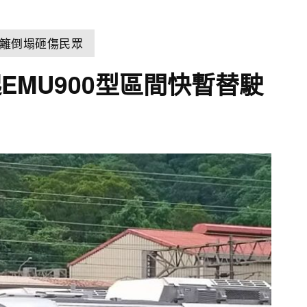
籬倒塌砸傷民眾
起EMU900型區間快暫替駛