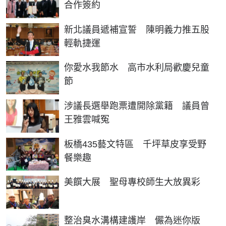
合作簽約
新北議員遞補宣誓 陳明義力推五股
輕軌捷運
你愛水我節水 高市水利局歡慶兒童
節
涉議長選舉跑票遭開除黨籍 議員曾
王雅雲喊冤
板橋435藝文特區 千坪草皮享受野
餐樂趣
美饌大展 聖母專校師生大放異彩
整治臭水溝構建護岸 儼為迷你版