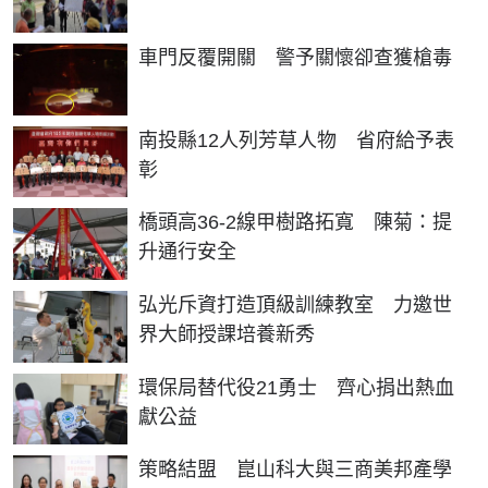
車門反覆開關 警予關懷卻查獲槍毒
南投縣12人列芳草人物 省府給予表
彰
橋頭高36-2線甲樹路拓寬 陳菊：提
升通行安全
弘光斥資打造頂級訓練教室 力邀世
界大師授課培養新秀
環保局替代役21勇士 齊心捐出熱血
獻公益
策略結盟 崑山科大與三商美邦產學