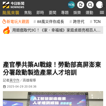
颱風來襲
焦點
即時
要聞
專題
娛樂
運動
全球
新電玩大觀園
88風災伴你成長
跨世代
TCN
用遊戲取代3C！《家．幸福城》家庭桌遊亮相百人三
代同堂共學同樂
產官學共築AI戰線！勞動部高屏澎東
分署啟動製造產業人才培訓
記者
黃守作
／高雄報導
2025-04-29 20:08:36