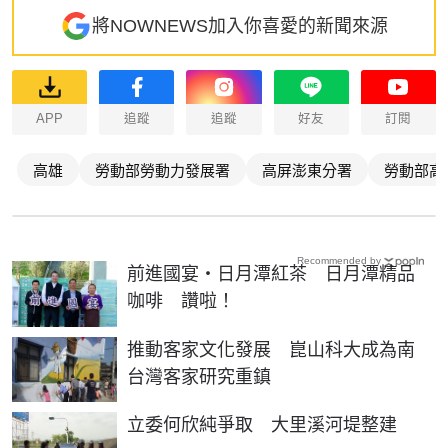
將NOWNEWS加入你喜愛的新聞來源
APP
追蹤
追蹤
好友
訂閱
高雄
勞動部勞動力發展署
高屏澎東分署
勞動部高
Recommended by
前進國宴‧日月潭紅茶 日月潭精品
咖啡 讚啦！
推動客家文化發展 崑山科大成為南
台灣客家研究重鎮
立委何欣純爭取 大里溪河堤整建