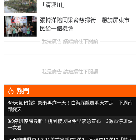
「清溪川」
張博洋陪同梁育慈掃街 懇請屏東市
民給一個機會
我是廣告 請繼續往下閱讀
我是廣告 請繼續往下閱讀
熱門
8/9天氣預報》豪雨再炸一天！白海豚颱風明天才走 下周南
部變天
8/9停班停課最新！桃園復興區今早緊急宣布 3縣市停班課
一次看
本周咖啡優惠！7-11美式拿鐵買2送2 寄杯買10送10「特大