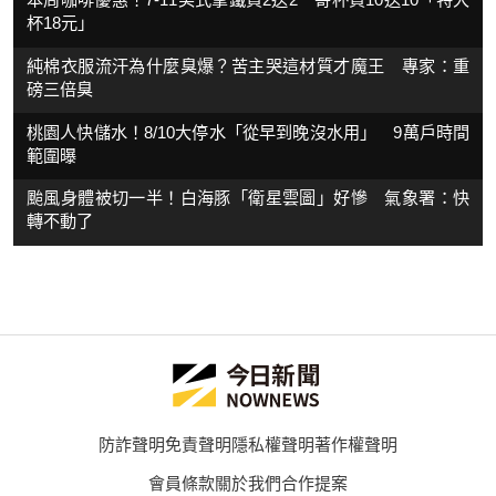
杯18元」
純棉衣服流汗為什麼臭爆？苦主哭這材質才魔王 專家：重
磅三倍臭
桃園人快儲水！8/10大停水「從早到晚沒水用」 9萬戶時間
範圍曝
颱風身體被切一半！白海豚「衛星雲圖」好慘 氣象署：快
轉不動了
防詐聲明
免責聲明
隱私權聲明
著作權聲明
會員條款
關於我們
合作提案