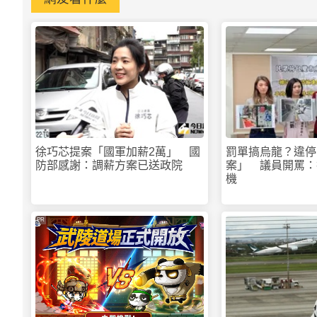
徐巧芯提案「國軍加薪2萬」 國
罰單搞烏龍？違停
防部感謝：調薪方案已送政院
案」 議員開罵：
機
PR