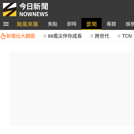
颱風來襲
要聞
焦點
即時
專題
娛
新電玩大觀園
88風災伴你成長
跨世代
TCN