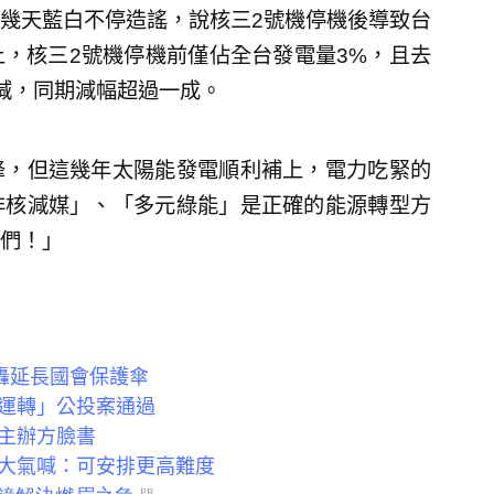
幾天藍白不停造謠，說核三2號機停機後導致台
，核三2號機停機前僅佔全台發電量3%，且去
減，同期減幅超過一成。
峰，但這幾年太陽能發電順利補上，電力吃緊的
非核減媒」、「多元綠能」是正確的能源轉型方
們！」
轟延長國會保護傘
運轉」公投案通過
主辦方臉書
憲大氣喊：可安排更高難度