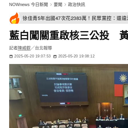
NOWnews 今日新聞
要聞
政治快訊
徐佳青5年出國47次花2383萬！民眾黨控：還
藍白闖關重啟核三公投 黃
記者
陳威叡
／台北報導
2025-05-20 19:07:53
2025-05-20 19:08:12