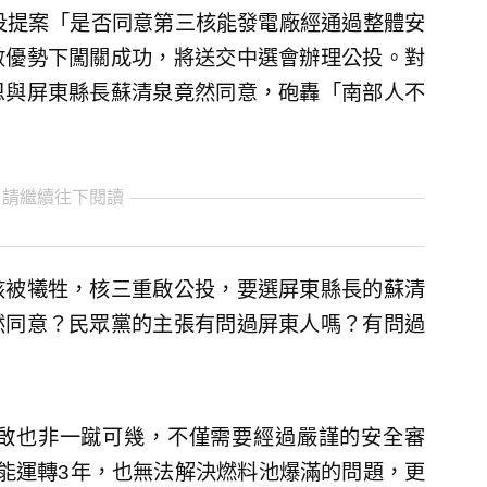
投提案「是否同意第三核能發電廠經通過整體安
數優勢下闖關成功，將送交中選會辦理公投。對
恩與屏東縣長蘇清泉竟然同意，砲轟「南部人不
 請繼續往下閱讀
該被犧牲，核三重啟公投，要選屏東縣長的蘇清
然同意？民眾黨的主張有問過屏東人嗎？有問過
啟也非一蹴可幾，不僅需要經過嚴謹的安全審
能運轉3年，也無法解決燃料池爆滿的問題，更