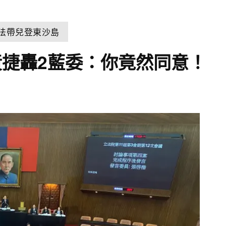
違法帶兒登東沙島
捷轟2藍委：你竟然同意！