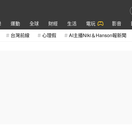
樂
運動
全球
財經
生活
電玩
影音
台灣前線
心理假
AI主播Niki＆Hanson報新聞