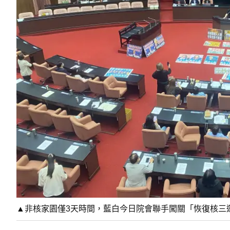
▲非核家園僅3天時間，藍白今日院會聯手闖關「恢復核三運轉