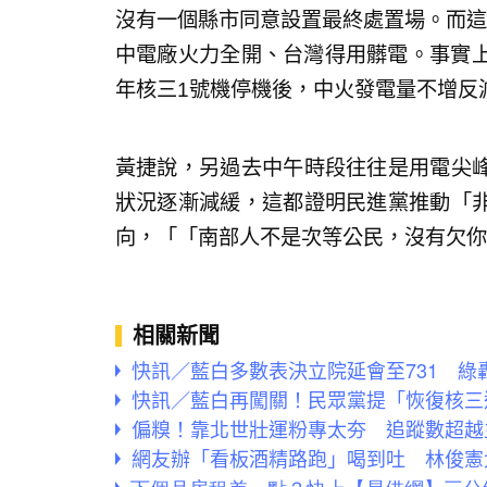
沒有一個縣市同意設置最終處置場。而這
中電廠火力全開、台灣得用髒電。事實上
年核三1號機停機後，中火發電量不增反
黃捷說，另過去中午時段往往是用電尖
狀況逐漸減緩，這都證明民進黨推動「
向，「「南部人不是次等公民，沒有欠你
相關新聞
快訊／藍白多數表決立院延會至731 綠
快訊／藍白再闖關！民眾黨提「恢復核三
偏糗！靠北世壯運粉專太夯 追蹤數超越
網友辦「看板酒精路跑」喝到吐 林俊