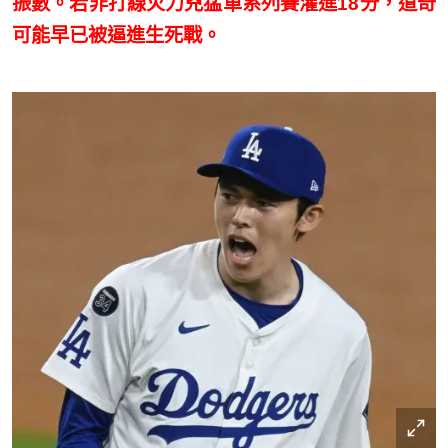
振數。若非打線火力兇猛單系列賽灌進18分，道奇
可能早已被逼進生死戰。