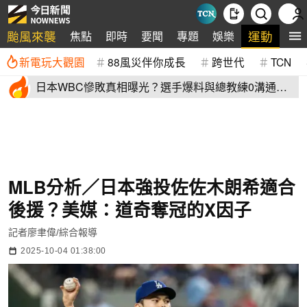
颱風來襲
運動
焦點
即時
要聞
專題
娛樂
全
新電玩大觀園
88風災伴你成長
跨世代
TCN
日本WBC慘敗真相曝光？選手爆料與總教練0溝通
連大谷翔平都吐槽
MLB分析／日本強投佐佐木朗希適合
後援？美媒：道奇奪冠的X因子
記者廖聿偉/綜合報導
2025-10-04 01:38:00