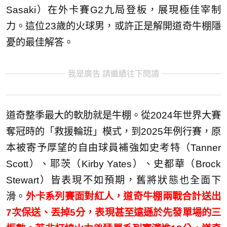
Sasaki）在外卡賽G2九局登板，展現極佳宰制
力。這位23歲的火球男，或許正是解開道奇牛棚隱
憂的最佳解答。
我是廣告 請繼續往下閱讀
道奇整季最大的軟肋就是牛棚。從2024年世界大賽
奪冠時的「救援輪班」模式，到2025年例行賽，原
本被寄予厚望的自由球員補強如史考特（Tanner
Scott）、耶茨（Kirby Yates）、史都華（Brock
Stewart）皆表現不如預期，舊將狀態也全面下
滑。
外卡系列賽面對紅人，道奇牛棚兩戰合計送出
7次保送、丟掉5分，表現甚至遠遜於先發單場的三