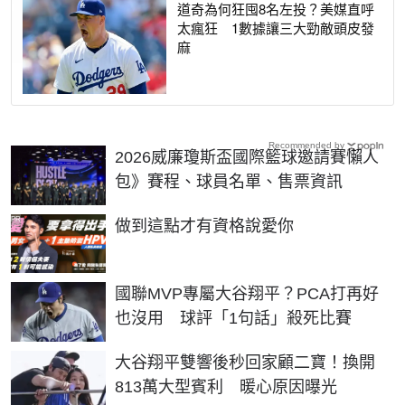
道奇為何狂囤8名左投？美媒直呼
太瘋狂 1數據讓三大勁敵頭皮發
麻
Recommended by
2026威廉瓊斯盃國際籃球邀請賽懶人
包》賽程、球員名單、售票資訊
PR
做到這點才有資格說愛你
國聯MVP專屬大谷翔平？PCA打再好
也沒用 球評「1句話」殺死比賽
大谷翔平雙響後秒回家顧二寶！換開
813萬大型賓利 暖心原因曝光