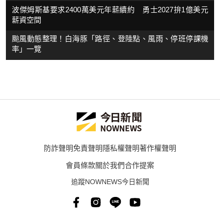
波傑姆斯基要求2400萬美元年薪續約 勇士2027拚1億美元
薪資空間
颱風動態整理！白海豚「路徑、登陸點、風雨、停班停課機
率」一覽
防詐聲明
免責聲明
隱私權聲明
著作權聲明
會員條款
關於我們
合作提案
追蹤NOWNEWS今日新聞