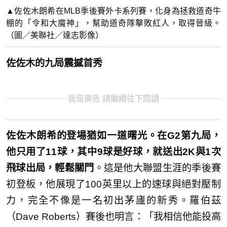
▲佐佐木朗希在MLB季後賽外卡系列賽，化身為拯救道奇牛
棚的「令和大魔神」，幫助道奇隊擊敗紅人，取得晉級。
（圖／美聯社／達志影像）
佐佐木的九局震撼首秀
我是廣告 請繼續往下閱讀
佐佐木朗希的登場猶如一道曙光。在G2第九局，
他只用了11球，其中9球是好球，就送出2K與1次
飛球出局，輕鬆關門
。這是他大聯盟生涯的季後賽
初登板，他展現了100英里以上的速球與絕對壓制
力，完全不像是一名初出茅廬的新秀。羅伯茲
（Dave Roberts）賽後也明言：「我相信他能投高