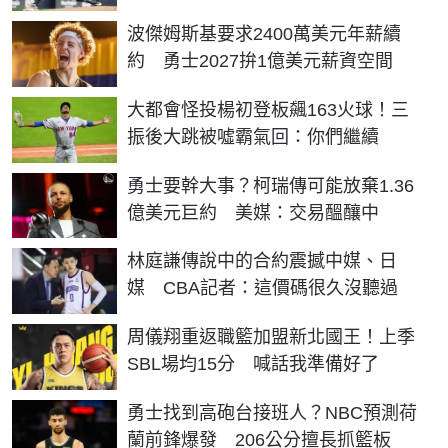
波傑姆斯基要求2400萬美元年薪續
約 勇士2027拚1億美元薪資空間
大都會怪投楊初登板飆163火球！三
振後大跳被噓霸氣回：你們繼續
勇士要幹大事？柯瑞傳可能放棄1.36
億美元巨約 美媒：交易醞釀中
林庭謙傳說中的合約震撼中媒、日
媒 CBA記者：這價碼很久沒聽過
周儀翔重返職籃加盟新北國王！上季
SBL場均15分 喊話我準備好了
勇士找到高砲台接班人？NBC預測荷
蘭前鋒爆發 206公分擅長抓籃板