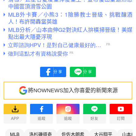
中國雲頂滑雪公園
MLB外卡賽／小熊3：1險勝教士晉級、挑戰釀酒
人！布許開轟當英雄
MLB分析／山本由伸G2對決紅人拚橫掃晉級！美媒
點出最大隱憂浮現
分享
分享
將NOWNEWS加入你喜愛的新聞來源
APP
追蹤
追蹤
好友
訂閱
MLB
洛杉磯道奇
佐佐木朗希
大谷翔平
山本由