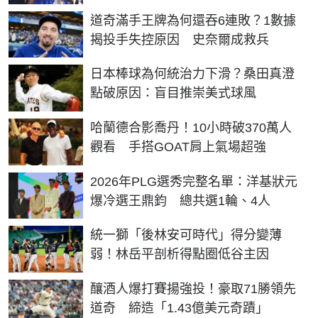
道奇滿手王牌為何還吞6連敗？1數據
揭投手失控原因 史奈爾成救兵
日本棒球為何統治力下滑？桑田真澄
點破原因：盲目推崇美式球風
哈蘭德合影喬丹！10小時破370萬人
觀看 手搭GOAT肩上氣場超強
2026年PLG選秀完整名單：洋基狀元
爆冷選王鼎鈞 總共選1輪、4人
統一獅「後林安可時代」得分變薄
弱！林岳平剖析得點圈低谷主因
釀酒人爆打賽揚強投！豪取71勝領先
道奇 締造「1.43億美元奇蹟」