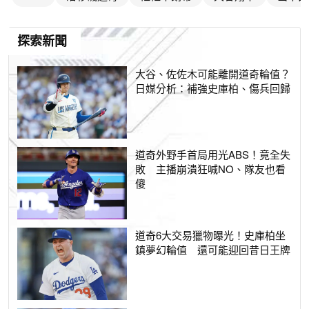
探索新聞
大谷、佐佐木可能離開道奇輪值？
日媒分析：補強史庫柏、傷兵回歸
道奇外野手首局用光ABS！竟全失
敗 主播崩潰狂喊NO、隊友也看
傻
道奇6大交易獵物曝光！史庫柏坐
鎮夢幻輪值 還可能迎回昔日王牌