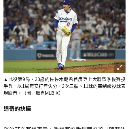
▲此役第9局，23歲的佐佐木朗希首度登上大聯盟季後賽投
手丘，以1局無安打無失分、2次三振、11球的宰制級投球表
現關門。（圖／取自MLB X）
道奇的抉擇