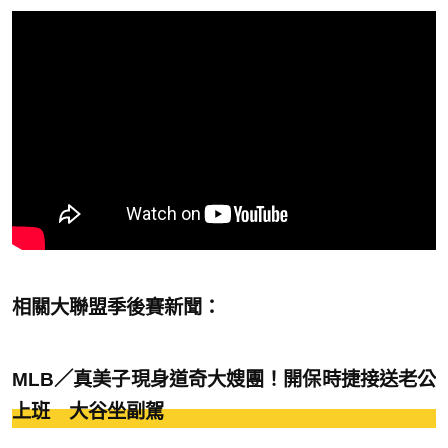
相關大聯盟季後賽新聞：
MLB／真美子現身道奇大嫂團！開保時捷接送老公
上班 大谷坐副駕