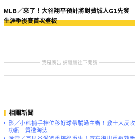
MLB／來了！大谷翔平預計將對費城人G1先發
生涯季後賽首次登板
我是廣告 請繼續往下閱讀
相關新聞
影／小熊捕手神位移好球帶騙過主審！教士大反攻
功虧一簣遭淘汰
滑雪／巨星谷愛凌重摔後重生！宣布復出重返熟悉