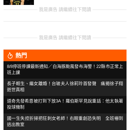
我是廣告 請繼續往下閱讀
我是廣告 請繼續往下閱讀
熱門
8/8停班停課最新通知／白海豚颱風發布海警！22縣市正常上
班上課
長子輕生、繼女離婚！台玻夫人徐莉玲首發聲 痛揭徐子翔
逝世真相
道奇先發希恩被打到下放3A！羅伯斯罕見說重話：他太執著
投球機制
國一生失控折掃把狂刺女老師！右眼重創恐失明 全班嚇到
逃出教室