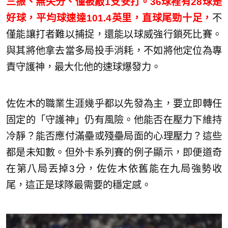
三振、無失分、僅被敲1支安打。36球裡有28球是
好球，平均球速達101.4英里，直球尾勁十足，
不
僅能讓打者難以捕捉，還能以球威強行鎖死比賽。
與其將他拿去當多局投手消耗，不如將他定位為專
責守護神，最大化他的速球爆發力。
佐佐木的職業生涯幾乎都以先發為主，要立即轉任
固定的「守護神」仍有風險。他能否在壓力下維持
冷靜？能否應付滿壘或殘壘局面的心理壓力？這些
都是未知數。但外卡系列賽的例子顯示，即便道奇
在第八局丟掉3分，佐佐木依舊能在九局強勢收
尾，這正是球隊最需要的穩定感。