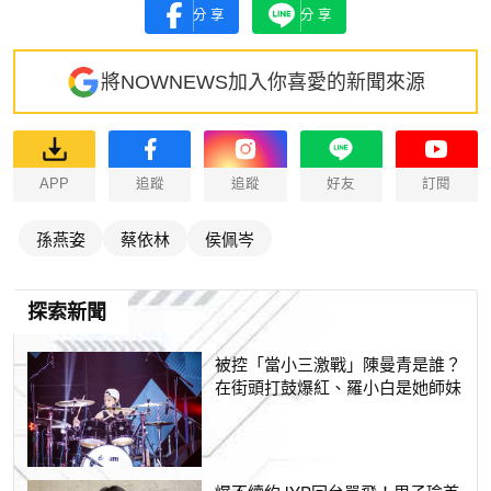
分享
分享
將NOWNEWS加入你喜愛的新聞來源
APP
追蹤
追蹤
好友
訂閱
孫燕姿
蔡依林
侯佩岑
探索新聞
被控「當小三激戰」陳曼青是誰？
在街頭打鼓爆紅、羅小白是她師妹