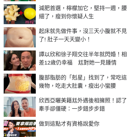
PR
減肥首選，檸檬加它，堅持一週，腰
細了，瘦到你懷疑人生
PR
起床就先做件事，沒三天小腹就不見
了! 肚子一天天變小！
譚以欣和徐子翔交往半年就閃婚！相
差12歲仍幸福 尪對她一見鍾情
PR
腹部脂肪的「剋星」找到了，常吃這
幾物，吃走大肚囊，瘦出小蠻腰
欣西亞曬美籍尪外遇後相擁照！認了
牽手卻僵硬：一步錯步步錯
PR
做到這點才有資格說愛你