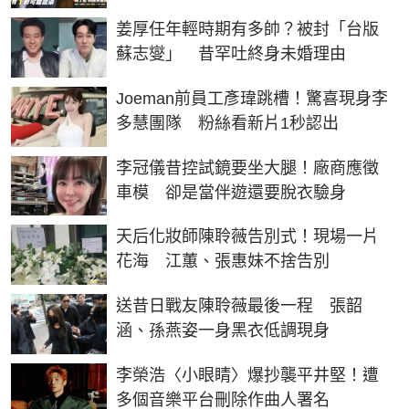
姜厚任年輕時期有多帥？被封「台版
蘇志燮」 昔罕吐終身未婚理由
Joeman前員工彥瑋跳槽！驚喜現身李
多慧團隊 粉絲看新片1秒認出
李冠儀昔控試鏡要坐大腿！廠商應徵
車模 卻是當伴遊還要脫衣驗身
天后化妝師陳聆薇告別式！現場一片
花海 江蕙、張惠妹不捨告別
送昔日戰友陳聆薇最後一程 張韶
涵、孫燕姿一身黑衣低調現身
李榮浩〈小眼睛〉爆抄襲平井堅！遭
多個音樂平台刪除作曲人署名