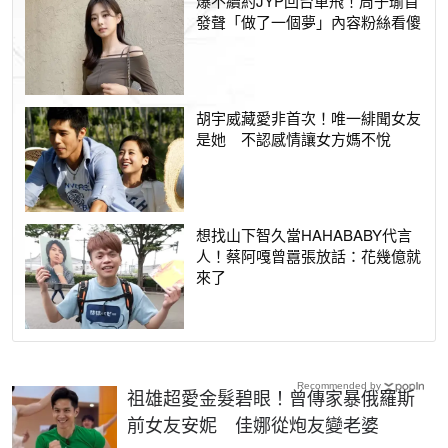
爆不續約JYP回台單飛！周子瑜首
發聲「做了一個夢」內容粉絲看傻
胡宇威藏愛非首次！唯一緋聞女友
是她 不認感情讓女方媽不悅
想找山下智久當HAHABABY代言
人！蔡阿嘎曾囂張放話：花幾億就
來了
Recommended by
祖雄超愛金髮碧眼！曾傳家暴俄羅斯
前女友安妮 佳娜從炮友變老婆