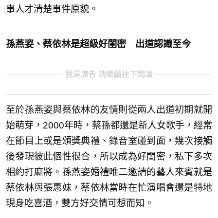
事人才清楚事件原貌。
孫燕姿、蔡依林是超級好閨密 出道認識至今
我是廣告 請繼續往下閱讀
至於孫燕姿與蔡依林的友情則從兩人出道初期就開
始萌芽，2000年時，蔡孫都還是新人女歌手，經常
在節目上或是頒獎典禮、錄音室碰到面，幾次接觸
後發現彼此個性很合，所以成為好閨密，私下多次
相約打麻將。孫燕姿婚禮唯二邀請的藝人來賓就是
蔡依林與張惠妹，蔡依林當時在忙演唱會還是特地
現身吃喜酒，雙方好交情可想而知。