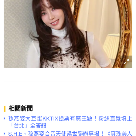
相關新聞
孫燕姿大巨蛋KKTIX搶票有魔王題！粉絲直覺填上
「台北」全答錯
S.H.E、孫燕姿合音天使梁世韻辦專場！《真珠美人