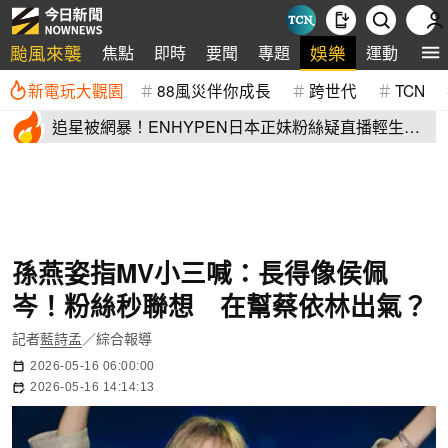
颱風來襲
娛樂
焦點
即時
要聞
專題
運動
全
新電玩大觀園
88風災伴你成長
跨世代
TCN
追星被網暴！ENHYPEN日本正妹粉絲疑直播輕生
生前畫面全網瘋傳
孫燕姿指MV小三喊：長得像侯佩
岑！粉絲秒聯想 在幫蔡依林出氣？
記者
藍詩孟
／綜合報導
2026-05-16 06:00:00
2026-05-16 14:14:13