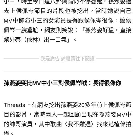
小三，時至今日這八卦輿論仍不停蔓延。孫燕姿過
去上侯佩岑節目的片段也被挖出，當時她說自己
MV中飾演小三的女演員長得跟侯佩岑很像，讓侯
佩岑一臉尷尬，網友則笑說：「孫燕姿好猛，直接
幫外蔡（依林）出一口氣」。
我是廣告 請繼續往下閱讀
孫燕姿突比MV中小三對侯佩岑喊：長得很像你
Threads上有網友挖出孫燕姿20多年前上侯佩岑節
目的影片，當時兩人一起回顧出現在孫燕姿MV中
的帥哥演員，其中歌曲〈我不難過〉找來范植偉拍
攝。