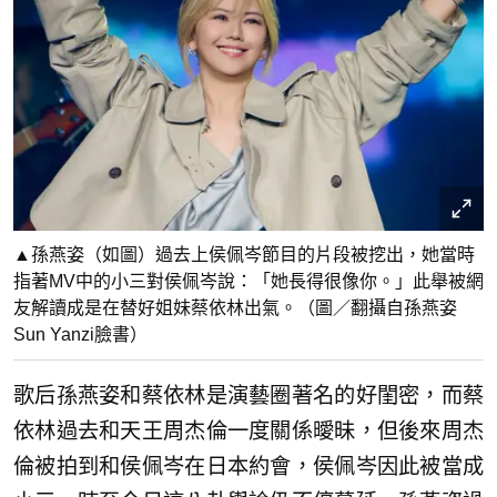
▲孫燕姿（如圖）過去上侯佩岑節目的片段被挖出，她當時
指著MV中的小三對侯佩岑說：「她長得很像你。」此舉被網
友解讀成是在替好姐妹蔡依林出氣。（圖／翻攝自孫燕姿
Sun Yanzi 臉書）
歌后孫燕姿和蔡依林是演藝圈著名的好閨密，而蔡
依林過去和天王周杰倫一度關係曖昧，但後來周杰
倫被拍到和侯佩岑在日本約會，侯佩岑因此被當成