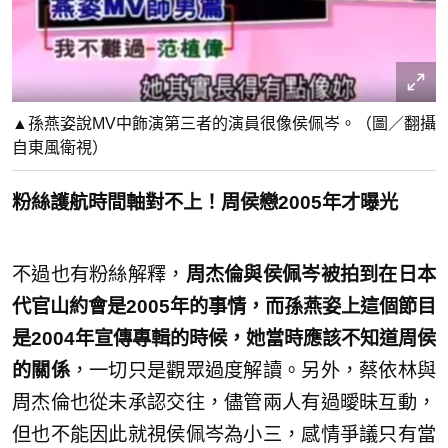
▲孫燕姿說MV中飾演第三者的演員很像侯佩岑。（圖／翻攝
自東風衛視）
粉絲護航時間軸對不上！周侯戀2005年才曝光
不過也有粉絲解釋，
周杰倫與侯佩岑被拍到在日本
代官山約會是2005年的事情，而孫燕姿上這個節目
是2004年宣傳專輯的時候，她當時應該不知道周侯
的關係
，一切只是觀眾過度解讀。另外，蔡依林與
周杰倫也從未承認交往，儘管兩人有過曖昧互動，
但也不能因此就視侯佩岑為小三，感情爭議只有當