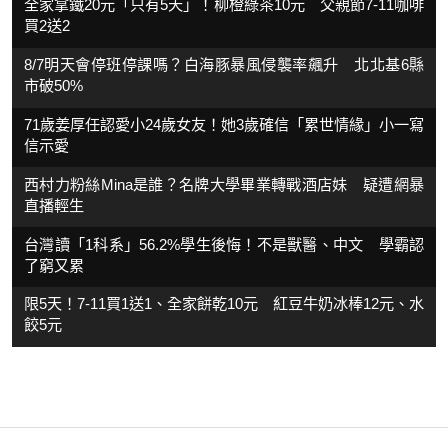
全家拿鐵20元「只有5天」！柳橙綠茶10元 父親節7-11咖啡
買2送2
8/7明天會停班停課嗎？白海豚暴風侵襲率飆升 北北基6縣
市破50%
71歲姜厚任認愛小24歲女友！她3歲確信「累世情緣」小一寫
信示愛
西村力粉絲Mina是誰？名牌大學畢業轉戰酒店妹 疑遭網暴
直播輕生
台灣讀「1科系」56.2%學生後悔！不是獸醫、中文 學霸認
了窮又累
限5天！7-11買1送1、全家餅乾10元 紅豆牛奶冰棒12元、水
餃5元