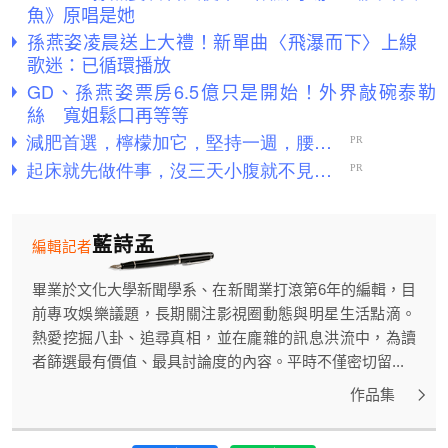
魚》原唱是她
孫燕姿凌晨送上大禮！新單曲〈飛瀑而下〉上線
歌迷：已循環播放
GD、孫燕姿票房6.5億只是開始！外界敲碗泰勒
絲 寬姐鬆口再等等
藍詩孟
編輯記者
畢業於文化大學新聞學系、在新聞業打滾第6年的編輯，目
前專攻娛樂議題，長期關注影視圈動態與明星生活點滴。
熱愛挖掘八卦、追尋真相，並在龐雜的訊息洪流中，為讀
者篩選最有價值、最具討論度的內容。平時不僅密切留...
作品集