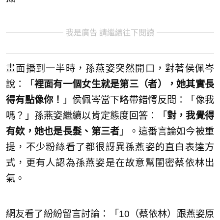
我是廣告 請繼續往下閱讀
畫面播到一半時，孫燕姿突然開口，對著侯佩岑
說：「
裡面有一個女生就是第三（者），她其實長
得有點像你！
」侯佩岑當下略帶錯愕反問：「像我
嗎？」孫燕姿繼續以肯定態度回答：「
對，我覺得
有欸，她也是長髮、第三者
」。這番言論如今被重
提，不少粉絲看了都很訝異孫燕姿的直白表達方
式，更有人認為孫燕姿是在故意幫閨密蔡依林出
氣。
網友看了紛紛留言討論：「10（蔡依林）跟燕姿原