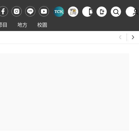
節目
地方
校園