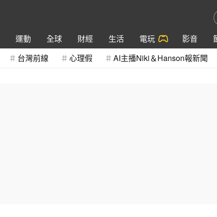
運動
全球
財經
生活
電玩
影音
台灣前線
心理假
AI主播Niki＆Hanson報新聞