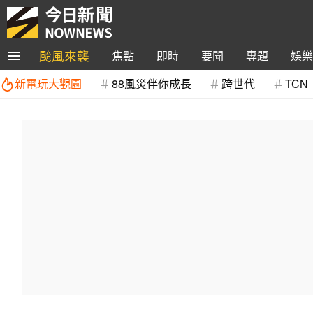
颱風來襲
焦點
即時
要聞
專題
娛樂
新電玩大觀園
88風災伴你成長
跨世代
TCN