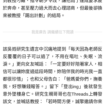
到教授刁難、指令朝夕令改，讓他為了達成要求疲
於奔命，甚至壓力過大而去心理諮商，但最後卻換
來被教授「踢出計劃」的結局。
我是廣告 請繼續往下閱讀
該吳姓研究生遺言中沉痛地提到「每天因為老師反
反覆覆的日子可以過了，不用在嘔吐、失眠、流
淚。」更向女友喊話：「一定要好好陪著家人，相
信可以讓妳度過這段時間，妳陪伴我的時光我一直
都很珍惜」；也和父母告白：「爸媽愛你們，撫養
我，好想賺錢報答。」留下「登出ing」後就發生
意外墜樓身亡。研究生親哥哥也在Threads上轉發
該文，並喊話教授：「若時間方便，誠摯邀請你來