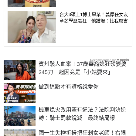
台大3碩士1博士畢業！姜厚任女友
童芯學歷超狂 他讚爆：比我厲害
Recommended by
賓州駭人血案！37歲華裔媳狂砍婆婆
245刀 起因竟是「小姑要來」
PR
做到這點才有資格說愛你
機車熄火改用牽有違法？法院判決逆
轉：騎士罰款銳減 最終結局曝
國一生失控折掃把狂刺女老師！右眼