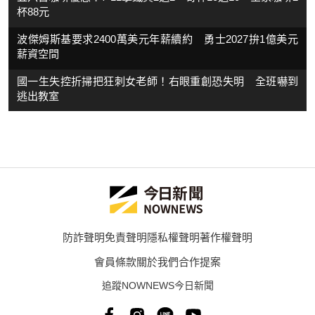
杯88元
波傑姆斯基要求2400萬美元年薪續約 勇士2027拚1億美元
薪資空間
國一生失控折掃把狂刺女老師！右眼重創恐失明 全班嚇到
逃出教室
防詐聲明
免責聲明
隱私權聲明
著作權聲明
會員條款
關於我們
合作提案
追蹤NOWNEWS今日新聞