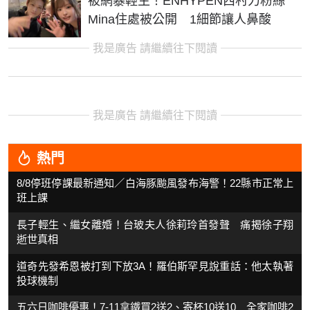
被網暴輕生！ENHYPEN西村力粉絲
Mina住處被公開 1細節讓人鼻酸
我是廣告 請繼續往下閱讀
我是廣告 請繼續往下閱讀
熱門
8/8停班停課最新通知／白海豚颱風發布海警！22縣市正常上
班上課
長子輕生、繼女離婚！台玻夫人徐莉玲首發聲 痛揭徐子翔
逝世真相
道奇先發希恩被打到下放3A！羅伯斯罕見說重話：他太執著
投球機制
五六日咖啡優惠！7-11拿鐵買2送2、寄杯10送10 全家咖啡2