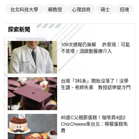
台北科技大學
賴教授
心理諮商
碩士
招魂
探索新聞
109次通報仍無解 許景琦：可能
不是壞，須啟動醫療介入
台灣「3科系」開始沒落了！沒學
生讀、老師失業 教授認慘變冷門
85度C父親節蛋糕！咖啡買4送2
ChizCheese來台北：檸檬蛋糕免
費