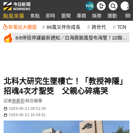
颱風來襲
焦點
即時
要聞
專題
娛樂
運動
全球
新電玩大觀園
88風災伴你成長
跨世代
TCN
8/8停班停課最新通知／白海豚颱風發布海警！22縣市
正常上班上課
北科大研究生墜樓亡！「教授神隱」
招魂4次才聖筊 父親心碎痛哭
記者
張嘉哲
/綜合報導
2026-05-21 09:52:29
2026-05-21 16:28:51