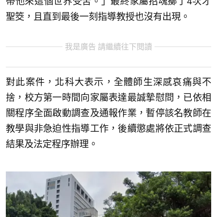
帶他來這個世界受苦。」最終家屬招魂擲了4次才
聖筊，且直到最後一刻指導教授也沒有出現。
我是廣告 請繼續往下閱讀
對此案件，北科大表示，全體師生深感哀痛與不
捨，校方第一時間向家屬表達最誠摯慰問，已依相
關程序全面啟動調查及通報作業，暫停該名教師在
教學與非急迫性指導工作，後續懲處將依正式調查
結果及法定程序辦理。