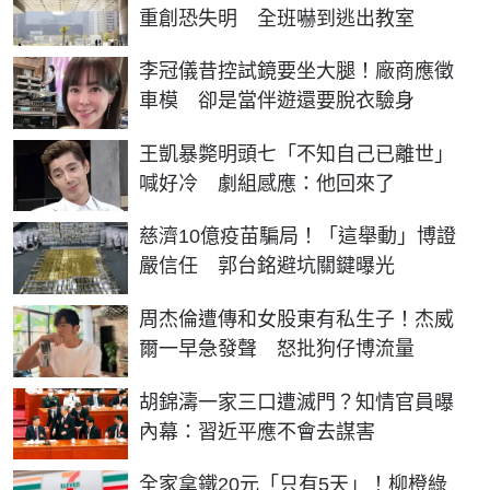
重創恐失明 全班嚇到逃出教室
李冠儀昔控試鏡要坐大腿！廠商應徵
車模 卻是當伴遊還要脫衣驗身
王凱暴斃明頭七「不知自己已離世」
喊好冷 劇組感應：他回來了
慈濟10億疫苗騙局！「這舉動」博證
嚴信任 郭台銘避坑關鍵曝光
周杰倫遭傳和女股東有私生子！杰威
爾一早急發聲 怒批狗仔博流量
胡錦濤一家三口遭滅門？知情官員曝
內幕：習近平應不會去謀害
全家拿鐵20元「只有5天」！柳橙綠