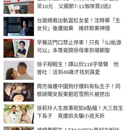
茶10元 父親節7-11咖啡買2送2
台玻總裁出軌當紅女星！沈時華「生
女兒」後遭拋棄 捲詐欺案神隱
早餐店門口禁止停車！只有「SJ始源
可以」本尊竟開保母車到場朝聖
徐子翔輕生！譚以欣118字發聲 他
曾吐：活到49歲才找到真愛
周杰倫遭中國狗仔爆料有私生子！同
框緋聞女股東劉若雪照片被挖出
徐莉玲人生故事宛如8點檔！大三就生
下長子 竟遭前夫騙小孩夭折