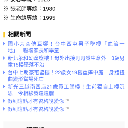
※ 張老師專線：1980
※ 生命線專線：1995
相關新聞
國小旁突傳巨響！台中西屯男子墜樓「血流一
地」 嚇壞家長和學童
新北永和幼童墜樓！母外出接哥哥發生意外 3歲男
童15樓墜落不治
台中七期豪宅墜樓！22歲女19樓重摔中庭 身體扭
曲變形當場死亡
新光三越南西店21歲員工墜樓！生前獨自上樓沉
思 今相驗發還遺體