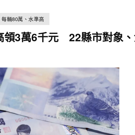
它：每輛80萬、水準高
高領3萬6千元 22縣市對象