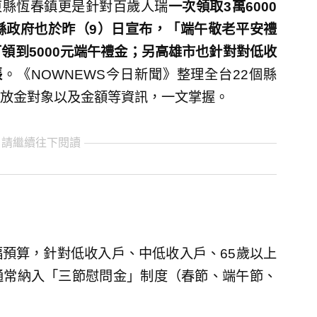
東縣恆春鎮更是針對百歲人瑞
一次領取
3
萬
6000
縣政府也於昨（9）日宣布，「端午敬老平安禮
領到5000元端午禮金；另高雄市也針對對低收
帳
。《NOWNEWS今日新聞》整理全台22個縣
放金對象以及金額等資訊，一文掌握。
 請繼續往下閱讀
預算，針對低收入戶、中低收入戶、65歲以上
通常納入「三節慰問金」制度（春節、端午節、