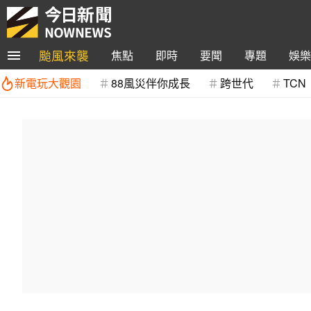
颱風來襲
焦點
即時
要聞
專題
娛樂
新電玩大觀園
88風災伴你成長
跨世代
TCN