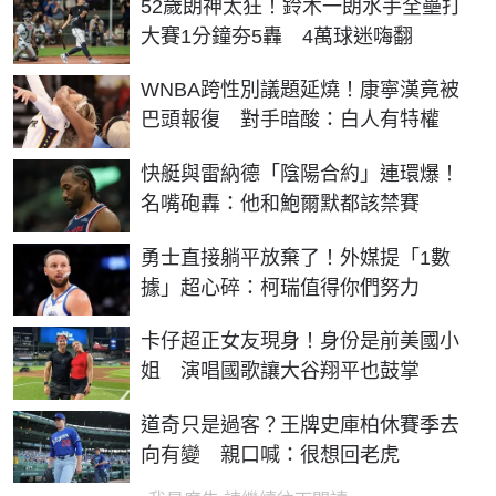
52歲朗神太狂！鈴木一朗水手全壘打
大賽1分鐘夯5轟 4萬球迷嗨翻
WNBA跨性別議題延燒！康寧漢竟被
巴頭報復 對手暗酸：白人有特權
快艇與雷納德「陰陽合約」連環爆！
名嘴砲轟：他和鮑爾默都該禁賽
勇士直接躺平放棄了！外媒提「1數
據」超心碎：柯瑞值得你們努力
卡仔超正女友現身！身份是前美國小
姐 演唱國歌讓大谷翔平也鼓掌
道奇只是過客？王牌史庫柏休賽季去
向有變 親口喊：很想回老虎