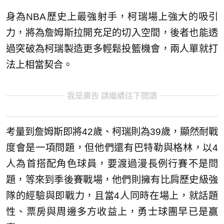
身為NBA歷史上最強射手，柯瑞場上強大的吸引
力，將為詹姆斯拉開充足的切入空間，後者也能透
過突破為柯瑞製造更多輕鬆投籃機會，兩人單就打
法上相當契合。
我是廣告 請繼續往下閱讀
考量到詹姆斯即將42歲、柯瑞則為39歲，顯然耐戰
度會是一項問題，但他們還有巴特勒與格林，以4
人為首搭配角色球員，要渡過漫長例行賽不是問
題，等來到季後賽戰場，他們則擁有比肩歷史級強
隊的經驗與即戰力，且當4人同時在場上，就話題
性、票房與周邊多方收益上，勇士球團早已是贏