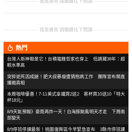
我是廣告 請繼續往下閱讀
我是廣告 請繼續往下閱讀
熱門
台灣人新神鞋是它！台積電魏哲家也穿上 低調藏38年：超
輕水準高
突猝逝死因成謎！肥大叔暴瘦遭猜抱病工作 團隊宣布開直
播揭真相
本周咖啡優惠！7-11美式拿鐵買2送2 寄杯買10送10「特大
杯18元」
8/9天氣預報》豪雨再炸一天！白海豚颱風明天才走 下周南
部變天
8/9停班停課最新！桃園復興區今早緊急宣布 3縣市停班課