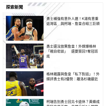
探索新聞
勇士補強有意外人選！K湯有意重
返灣區 與柯瑞、詹皇合組三巨頭
勇士還沒放棄詹皇！外媒爆格林
「親自密談」 還要簽回1奪冠班
底
格林揭露與詹皇「私下對話」！外
媒評勇士有2優勢：離洛杉磯最近
柯瑞告別勇士回北卡退休？黃蜂成