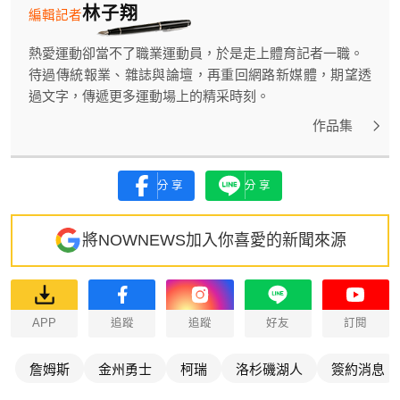
林子翔
編輯記者
熱愛運動卻當不了職業運動員，於是走上體育記者一職。
待過傳統報業、雜誌與論壇，再重回網路新媒體，期望透
過文字，傳遞更多運動場上的精采時刻。
作品集
分享
分享
將NOWNEWS加入你喜愛的新聞來源
APP
追蹤
追蹤
好友
訂閱
詹姆斯
金州勇士
柯瑞
洛杉磯湖人
簽約消息