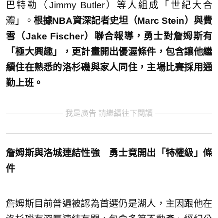
巴特勒（Jimmy Butler）等人組成「世紀大合
體」。
根據NBA資深記者史坦（Marc Stein）與費
雪（Jake Fischer）聯合報導，勇士對詹姆斯有
「極大興趣」，更計畫開出優渥條件，包含讓他繼
續住在熟悉的洛杉磯與家人同住，主場比賽採用通
勤上班。
我是廣告 請繼續往下閱讀
詹姆斯與洛城連結性強 勇士竟開出「特權級」
條
件
詹姆斯目前普遍被認為首選仍是湖人，主因跟他在