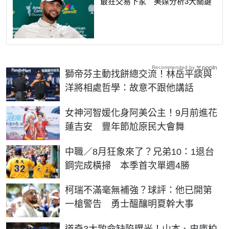
最狂交易下家 美媒分析3大關鍵
Recommended by
獅帝芬主動找餅總交流！林岳平談與
洋將相處哲學：故意不跟他講話
女神河智媛化身阿美公主！9月前進花
蓮吉安 豐年節尬原民大會舞
中職／8月狂象來了？兄弟10：1退台
鋼完成橫掃 本季首次單週4勝
柯瑞不滿毫無補強？球評：他已開第
一槍警告 勇士醞釀明夏幹大事
道奇3大致命缺陷曝光！山本、史庫柏