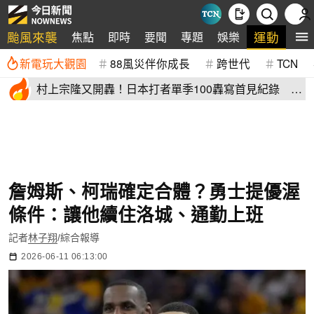
颱風來襲
運動
焦點
即時
要聞
專題
娛樂
全
新電玩大觀園
88風災伴你成長
跨世代
TCN
村上宗隆又開轟！日本打者單季100轟寫首見紀錄 這
2人加入差太多
詹姆斯、柯瑞確定合體？勇士提優渥
條件：讓他續住洛城、通勤上班
記者
林子翔
/綜合報導
2026-06-11 06:13:00