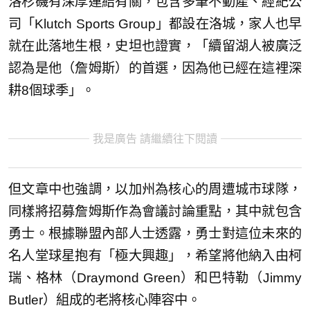
洛杉磯有深厚連結有關，包含多筆不動產、經紀公
司「Klutch Sports Group」都設在洛城，家人也早
就在此落地生根，史坦也證實，「續留湖人被廣泛
認為是他（詹姆斯）的首選，因為他已經在這裡深
耕8個球季」。
我是廣告 請繼續往下閱讀
但文章中也強調，以加州為核心的周遭城市球隊，
同樣將招募詹姆斯作為會議討論重點，其中就包含
勇士。根據聯盟內部人士透露，勇士對這位未來的
名人堂球星抱有「極大興趣」，希望將他納入由柯
瑞、格林（Draymond Green）和巴特勒（Jimmy
Butler）組成的老將核心陣容中。