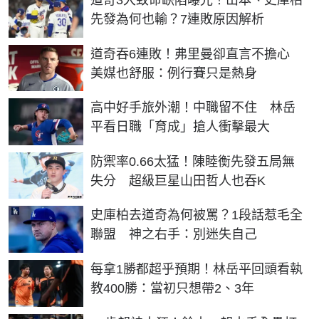
先發為何也輸？7連敗原因解析
道奇吞6連敗！弗里曼卻直言不擔心
美媒也舒服：例行賽只是熱身
高中好手旅外潮！中職留不住 林岳
平看日職「育成」搶人衝擊最大
防禦率0.66太猛！陳睦衡先發五局無
失分 超級巨星山田哲人也吞K
史庫柏去道奇為何被罵？1段話惹毛全
聯盟 神之右手：別迷失自己
每拿1勝都超乎預期！林岳平回頭看執
教400勝：當初只想帶2、3年