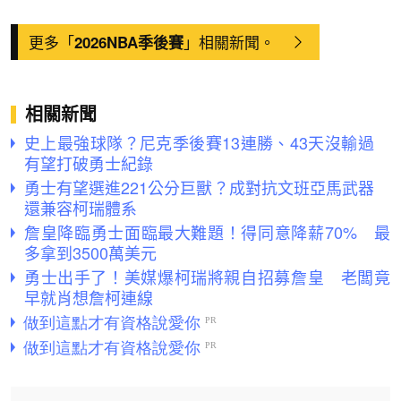
更多「
」相關新聞。
2026NBA季後賽
相關新聞
史上最強球隊？尼克季後賽13連勝、43天沒輸過
有望打破勇士紀錄
勇士有望選進221公分巨獸？成對抗文班亞馬武器
還兼容柯瑞體系
詹皇降臨勇士面臨最大難題！得同意降薪70% 最
多拿到3500萬美元
勇士出手了！美媒爆柯瑞將親自招募詹皇 老闆竟
早就肖想詹柯連線