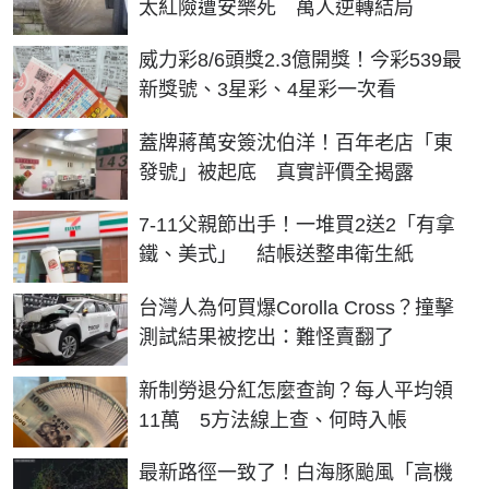
太紅險遭安樂死 萬人逆轉結局
威力彩8/6頭獎2.3億開獎！今彩539最
新獎號、3星彩、4星彩一次看
蓋牌蔣萬安簽沈伯洋！百年老店「東
發號」被起底 真實評價全揭露
7-11父親節出手！一堆買2送2「有拿
鐵、美式」 結帳送整串衛生紙
台灣人為何買爆Corolla Cross？撞擊
測試結果被挖出：難怪賣翻了
新制勞退分紅怎麼查詢？每人平均領
11萬 5方法線上查、何時入帳
最新路徑一致了！白海豚颱風「高機