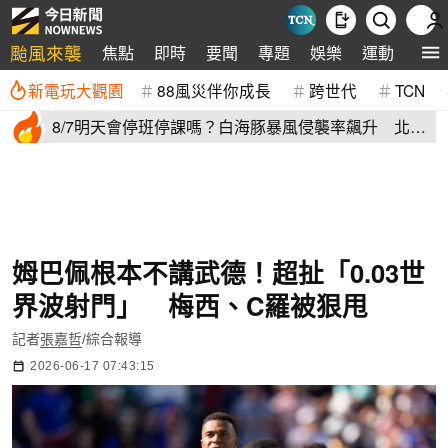
颱風來襲
焦點
即時
要聞
專題
娛樂
運動
全球
新電玩大觀園
88風災伴你成長
跨世代
TCN
8/7明天會停班停課嗎？白海豚暴風侵襲率飆升 北北
基6縣市破50%
姆巴佩根本不講武德！超扯「0.03世
界波射門」 梅西、C羅被狠甩
記者
張嘉哲
/綜合報導
2026-06-17 07:43:15