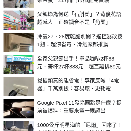
茶葉蛋 217間門市都能免費領
父親節為何送「石斛蘭」？背後花語
超感人 正確讀音不是「角蘭」
冷氣27、28度乾脆別開？遙控器改按
1鈕：超涼省電、冷氣廠都推薦
全家父親節出手！單品咖啡2杯88
元、寄杯27杯888元 超巨雞排89元
拔插頭真的能省電！專家反喊「4電
器」千萬別拔：容易壞、更耗電
Google Pixel 11發亮圓點是什麼？提
前被爆料：重要來電一眼認出
1000公斤明星海豹「尼爾」回來了！