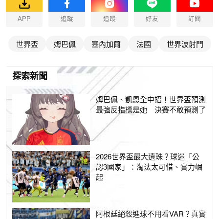
APP
追蹤
追蹤
好友
訂閱
世界盃
姆巴佩
塞內加爾
法國
世界波射門
探索新聞
姆巴佩、凱恩全中招！世界盃預測
最強反指標是她 決賽不敢預測了
2026世界盃最大遺珠？球迷「公
認3國家」：淘汰太可惜、實力崛
起
阿根廷絕殺進球不用看VAR？真實