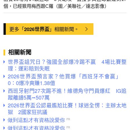
個，已經狠甩梅西跟C羅（圖／美聯社／達志影像）
更多「
」相關新聞。
2026世界盃
相關新聞
世界盃詛咒日？強國全部爆冷踢不贏 4場比賽整
理：運彩賠到失眠
2026世界盃預言家？他買爆「西班牙不會贏」
0：0爆冷爽賺1.38億
西班牙射門27次踢不進！維德角守門員爆紅 IG追
蹤離譜5萬⭢507萬
2026世界盃公認最尷尬比賽！球迷全愣：主辦太地
獄 2國家狂抗議