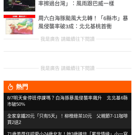
率擦過台灣」：風雨跟巴威一樣
周六白海豚颱風大北轉！「6縣市」暴
風侵襲率破3成：北北基桃首衝
我是廣告 請繼續往下閱讀
我是廣告 請繼續往下閱讀
熱門
8/7明天會停班停課嗎？白海豚暴風侵襲率飆升 北北基6縣
市破50%
全家拿鐵20元「只有5天」！柳橙綠茶10元 父親節7-11咖啡
買2送2
71歲姜厚任認愛小24歲女友！她3歲確信「累世情緣」小一寫