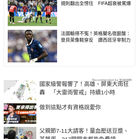
規則翻出全愣住 FIFA超衰被罵爆
法國輸得不冤！英格蘭名宿狠酸：
登貝萊像鞋穿反 讚西班牙宰制力
Recommended by
國家級警報響了！高雄、屏東大雨狂
轟 「大雷雨警戒」持續1小時
PR
做到這點才有資格說愛你
父親節7-11大請客！量血壓送豆漿、