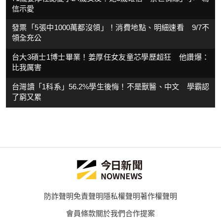
信示愛
發票「5張中1000萬都沒領」！消費地點、明細速看 9/7不
領全充公
台大3碩士1博士畢業！姜厚任女友童芯學歷超狂 他讚爆：
比我厲害
台灣讀「1科系」56.2%學生後悔！不是獸醫、中文 學霸認
了窮又累
防詐聲明
免責聲明
隱私權聲明
著作權聲明
會員條款
關於我們
合作提案