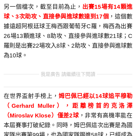
另一個檔次，截至目前為止，
出賽15場有14顆進
球、3次助攻、直接參與進球數達到17個
，這個數
據遠超阿根廷球王梅西跟葡萄牙C羅，梅西為出賽
26場13顆進球、8助攻、直接參與進球數21球；C
羅則是出賽22場攻入8球、2助攻、直接參與進球數
為10球。
我是廣告 請繼續往下閱讀
在世界盃射手榜上，
姆巴佩已經以14球追平穆勒
（Gerhard Muller），距離榜首的克洛澤
（Miroslav Klose）僅差2球
，非常有高機率能在
本屆賽事打破紀錄。同時，姆巴佩這次出賽是為國
家隊出賽第99場，也為國家隊踢進58球，已經成為