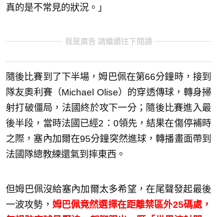
真的是不常見的狀況。」
我是廣告 請繼續往下閱讀
隨後比賽到了下半場，姆巴佩在第66分鐘時，接到
隊友奧利賽（Michael Olise）的穿透傳球，轉身掃
射打破僵局，法國終於攻下一分；隨後比賽進入最
後半段，當時法國已經2：0領先，結果在傷停補時
之際，塞內加爾在95分鐘突然進球，轉播畫面帶到
法國隊總教練還氣到摔東西。
但姆巴佩沒給塞內加爾太多希望，在尾聲發起最後
一波攻勢，
姆巴佩竟然選擇在距離禁區外25碼處，