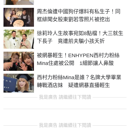
周杰倫遭中國狗仔爆料有私生子！同
框緋聞女股東劉若雪照片被挖出
徐莉玲人生故事宛如8點檔！大三就生
下長子 竟遭前夫騙小孩夭折
被網暴輕生！ENHYPEN西村力粉絲
Mina住處被公開 1細節讓人鼻酸
西村力粉絲Mina是誰？名牌大學畢業
轉戰酒店妹 疑遭網暴直播輕生
我是廣告 請繼續往下閱讀
我是廣告 請繼續往下閱讀