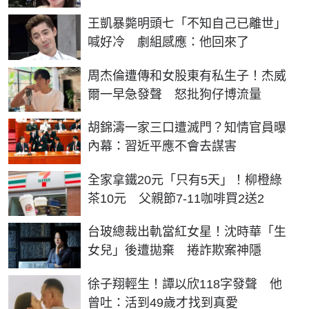
王凱暴斃明頭七「不知自己已離世」
喊好冷 劇組感應：他回來了
周杰倫遭傳和女股東有私生子！杰威
爾一早急發聲 怒批狗仔博流量
胡錦濤一家三口遭滅門？知情官員曝
內幕：習近平應不會去謀害
全家拿鐵20元「只有5天」！柳橙綠
茶10元 父親節7-11咖啡買2送2
台玻總裁出軌當紅女星！沈時華「生
女兒」後遭拋棄 捲詐欺案神隱
徐子翔輕生！譚以欣118字發聲 他
曾吐：活到49歲才找到真愛