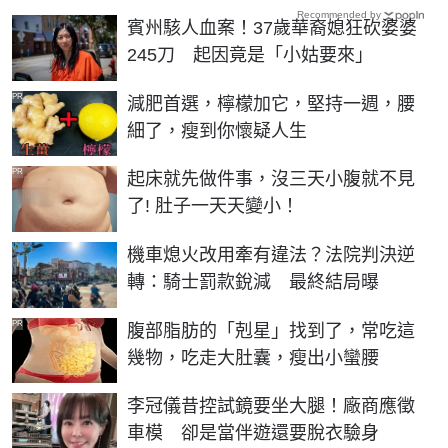
Recommended by
賓州駭人血案！37歲華裔媳狂砍婆婆
245刀 起因竟是「小姑要來」
PR
減肥首選，檸檬加它，堅持一週，腰
細了，瘦到你懷疑人生
PR
起床就先做件事，沒三天小腹就不見
了! 肚子一天天變小！
機車熄火改用牽有違法？法院判決逆
轉：騎士罰款銳減 最終結局曝
PR
腹部脂肪的「剋星」找到了，常吃這
幾物，吃走大肚囊，瘦出小蠻腰
李冠儀昔控試鏡要坐大腿！廠商應徵
車模 卻是當伴遊還要脫衣驗身