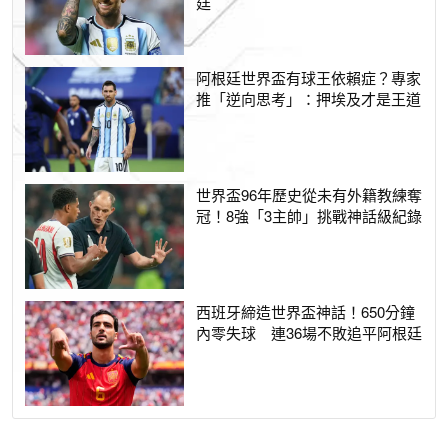
廷
阿根廷世界盃有球王依賴症？專家
推「逆向思考」：押埃及才是王道
世界盃96年歷史從未有外籍教練奪
冠！8強「3主帥」挑戰神話級紀錄
西班牙締造世界盃神話！650分鐘
內零失球 連36場不敗追平阿根廷