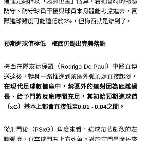
這僅是純粹以「起腳位置」估算，若把當時的動態
防守、防守球員干擾與球員本身體能考慮進去，實
際進球難度可能遠低於3%，但梅西就是辦到了。
預期進球值極低 梅西仍踢出完美落點
梅西在隊友德保羅（Rodrigo De Paul）中路直傳
送達後，轉身一路推進到禁區外弧頂處直接起腳，
在現代足球數據庫中，禁區外的遠射因為距離過
長、給予門將反應時間充足，其初始預期進球值
（xG）基本上都會直接低至0.01 - 0.04之間。
從射門後（PSxG）角度來看，這球帶著劇烈的左
腳弧度，直奔球門右上方死角。對於守門員席丹來