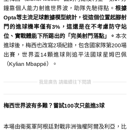
鐘靠個人能力射進世界波，助隊先馳得點。
根據
Opta等主流足球數據模型統計，從這個位置起腳射
門的進球機率僅有3%，這還是在不考慮防守站
位、實戰體能下所踢出的「完美射門落點」。
本次
進球後，梅西也改寫2項紀錄，包含國家隊第200場
出賽，世界盃14顆進球則追平法國球星姆巴佩
（Kylian Mbappé）。
我是廣告 請繼續往下閱讀
梅西世界波有多難？嘗試100次只能進3球
本場由衛冕軍阿根廷對戰非洲強權阿爾及利亞，比