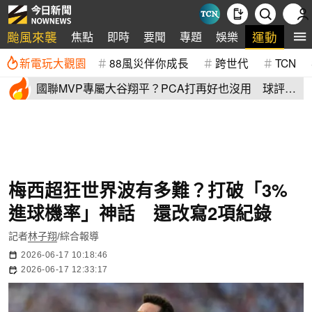
颱風來襲
運動
焦點
即時
要聞
專題
娛樂
全
新電玩大觀園
88風災伴你成長
跨世代
TCN
國聯MVP專屬大谷翔平？PCA打再好也沒用 球評
「1句話」殺死比賽
梅西超狂世界波有多難？打破「3%
進球機率」神話 還改寫2項紀錄
記者
林子翔
/綜合報導
2026-06-17 10:18:46
2026-06-17 12:33:17