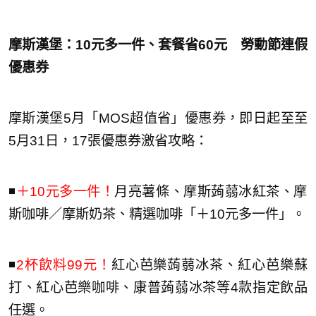
摩斯漢堡：10元多一件、套餐省60元 勞動節連假
優惠券
摩斯漢堡5月「MOS超值省」優惠券，即日起至至
5月31日，17張優惠券激省攻略：
◾️
＋10元多一件！
月亮薯條、摩斯蒟蒻冰紅茶、摩
斯咖啡／摩斯奶茶、精選咖啡「＋10元多一件」。
◾️
2杯飲料99元！
紅心芭樂蒟蒻冰茶、紅心芭樂蘇
打、紅心芭樂咖啡、康普蒟蒻冰茶等4款指定飲品
任選。