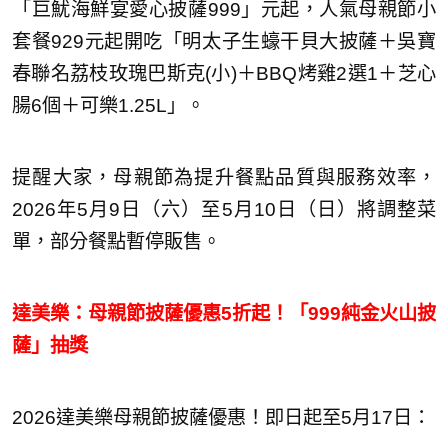
「巨魷海鮮宴愛心披薩999」元起，人氣母親節小
套餐929元起開吃「明太子生蠔干貝大披薩＋吳寶
春聯名荔枝玫瑰巴斯克(小)＋BBQ烤雞2選1＋芝心
腸6個＋可樂1.25L」。
提醒大家，母親節為提升餐點品質與服務效率，
2026年5月9日（六）至5月10日（日）將調整菜
單，部分餐點暫停販售。
達美樂：母親節披薩優惠5折起！「999純金火山披
薩」抽獎
2026達美樂母親節披薩優惠！即日起至5月17日：