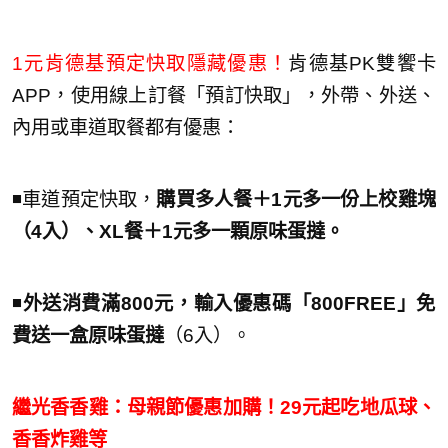
1元肯德基預定快取隱藏優惠！
肯德基PK雙饗卡
APP，使用線上訂餐「預訂快取」，外帶、外送、
內用或車道取餐都有優惠：
◾️車道預定快取，
購買多人餐＋1元多一份上校雞塊
（4入）、XL餐＋1元多一顆原味蛋撻。
◾️
外送消費滿800元，輸入優惠碼「800FREE」免
費送一盒原味蛋撻
（6入）。
繼光香香雞：母親節優惠加購！29元起吃地瓜球、
香香炸雞等