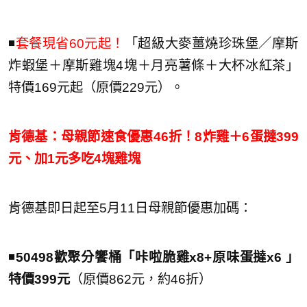
◾️
套餐現省60元起！
「超級大麥薑燒珍珠堡／摩斯
炸蝦堡＋摩斯雞塊4塊＋月亮薯條＋大杯冰紅茶」
特價169元起（原價229元）。
肯德基：母親節速食優惠46折！8炸雞＋6蛋撻399
元、加1元多吃4塊雞塊
肯德基即日起至5月11日母親節優惠加碼：
◾️
50498歡聚分饗桶「咔啦脆雞x8+原味蛋撻x6 」
特價399元
（原價862元，約46折）