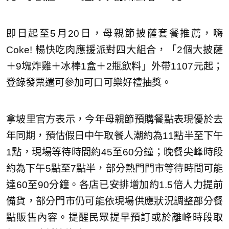
即日起至5月20日，母親節披薩套餐推薦，嗨
Coke! 暢快吃肉應援派對四大組合，「2個大披薩
＋9塊炸雞＋冰棒1盒＋2瓶飲料」外帶1107元起；
登錄發票還可參加可口可樂好禮抽獎。
拿坡里官方表示，今年母親節預購餐點表現優於去
年同期，預估假日中午取餐人潮約為11點半至下午
1點，現場等待時間約45至60分鐘；晚餐尖峰時段
約為下午5點至7點半，部分熱門門市等待時間可能
達60至90分鐘。各店已安排增加約1.5倍人力提前
備貨，部分門市仍可能依現場供應狀況調整部分餐
點販售內容。提醒民眾提早預訂或於離峰時段取