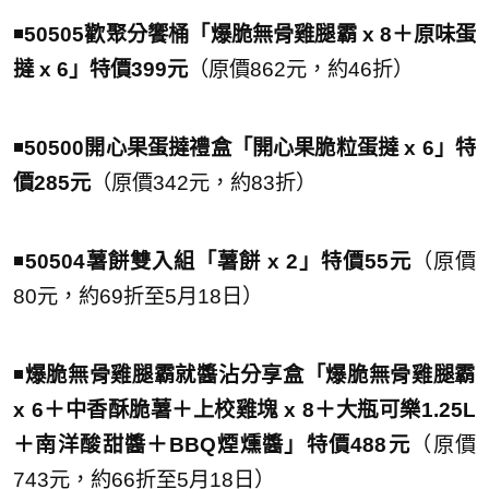
◾️
50505歡聚分饗桶「爆脆無骨雞腿霸 x 8＋原味蛋
撻 x 6」特價399元
（原價862元，約46折）
◾️
50500開心果蛋撻禮盒「開心果脆粒蛋撻 x 6」特
價285元
（原價342元，約83折）
◾️
50504薯餅雙入組「薯餅 x 2」特價55元
（原價
80元，約69折至5月18日）
◾️
爆脆無骨雞腿霸就醬沾分享盒「爆脆無骨雞腿霸
x 6＋中香酥脆薯＋上校雞塊 x 8＋大瓶可樂1.25L
＋南洋酸甜醬＋BBQ煙燻醬」特價488元
（原價
743元，約66折至5月18日）