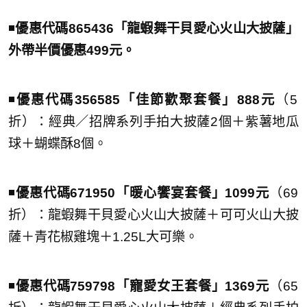
◾️
優惠代碼865436「龍蝦舞干貝愛心火山大披薩」
外帶半價優惠499元。
◾️
優惠代碼356585「佳節歡聚套餐」888元
（5
折）：經典／招牌系列手拍大披薩2個＋紫薯地瓜
球＋蝴蝶酥8個。
◾️
優惠代碼671950「暖心饗宴套餐」1099元
（69
折）：龍蝦舞干貝愛心火山大披薩＋可可火山大披
薩＋青花椒雞塊＋1.25L大可樂。
◾️
優惠代碼759798「寵愛女王套餐」1369元
（65