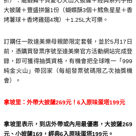
折）：龍蝦舞干貝愛心火山大披薩＋經典系列手拍
大披薩＋豐盛拼盤1份（蝴蝶酥3個＋鱈魚星星＋香
烤薯球＋香烤雞翅4塊）＋1.25L大可樂。
訂購任一款達美樂母親節限定套餐，並於5月17日
前，憑購買發票序號至達美樂官方活動網站完成登
錄，即可獲得抽獎資格，有機會把全球唯一「999
純金火山」帶回家（每組發票號碼限乙次抽獎機
會）。
拿坡里：外帶大披薩269元！6入原味蛋塔199元
拿坡里表示，到店外帶或內用最優惠，大披薩269
元、小披薩169，經典6入原味蛋塔199元。