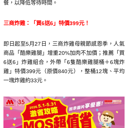
餐，以降低等待時間。
三商炸雞：「買6送6」特價399元！
即日起至5月27日，三商炸雞母親節感恩季，人氣
商品「酷樂雞腿」增重20%加肉不加價；推薦「買
6送6」炸雞組合，外帶「6隻酷樂雞腿桶＋6塊炸
雞」特價399元（原價840元），整桶12塊、平均
一塊炸雞約33元。