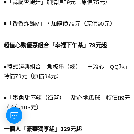
◾️「蒜脆杏鮑菇」加購價59元（原價75元）
◾️「香香炸雞M」，加購價79元（原價90元）
超值心動優惠組合「幸福下午茶」79
元起
◾️韓式經典組合「魚板串（辣）」＋流心「QQ球」
特價79元（原價94元）
◾️「墨魚甜不辣（海苔）＋甜心地瓜球」特價89元
（原價105元）
一個人「豪華獨享組」1
29
元起