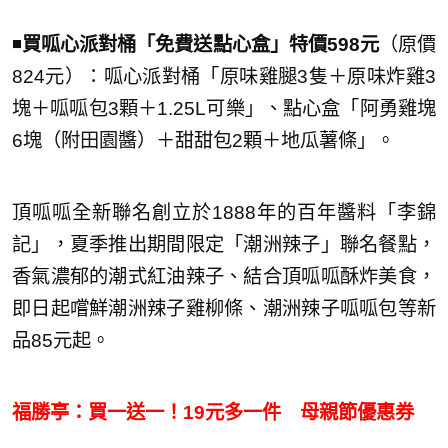
◾️
買呱心派對桶「免費送點心盒」特價598元
（原價
824元）：呱心派對桶「原味雞腿3隻＋原味炸雞3
塊＋呱呱包3顆＋1.25L可樂」、點心盒「阿勇雞塊
6塊（附田園醬）＋甜甜包2顆＋地瓜薯條」。
頂呱呱全新聯名創立於1888年的百年醬料「李錦
記」，夏季推出期間限定「潮洲辣子」聯名餐點，
香氣濃郁的潮式紅油辣子、結合頂呱呱酥炸美食，
即日起嚐鮮潮洲辣子雞柳條、潮洲辣子呱呱包等新
品85元起。
福勝亭：買一送一！19元多一件 母親節優惠券