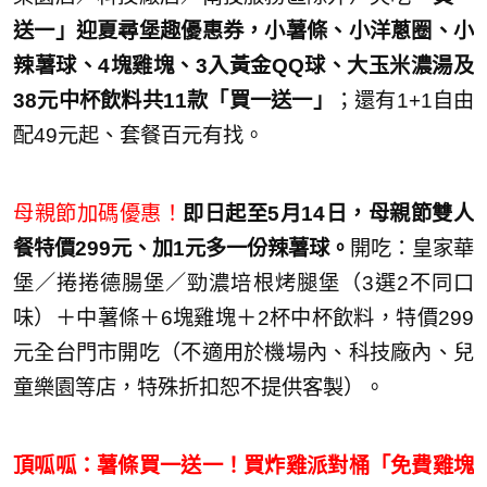
送一」迎夏尋堡趣優惠券，小薯條、小洋蔥圈、小
辣薯球、4塊雞塊、3入黃金QQ球、大玉米濃湯及
38元中杯飲料共11款「買一送一」
；還有1+1自由
配49元起、套餐百元有找。
母親節加碼優惠！
即日起至5月14日，母親節雙人
餐特價299元、加1元多一份辣薯球。
開吃：皇家華
堡／捲捲德腸堡／勁濃培根烤腿堡（3選2不同口
味）＋中薯條＋6塊雞塊＋2杯中杯飲料，特價299
元全台門市開吃（不適用於機場內、科技廠內、兒
童樂園等店，特殊折扣恕不提供客製）。
頂呱呱：薯條買一送一！買炸雞派對桶「免費雞塊