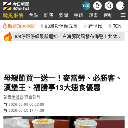
颱風來襲
焦點
即時
要聞
專題
娛樂
運動
全球
新電玩大觀園
88風災伴你成長
跨世代
TCN
8/8停班停課最新通知／白海豚颱風發布海警！北北基
桃明下到紫爆
母親節買一送一！麥當勞、必勝客、
漢堡王、福勝亭13大速食優惠
記者
蕭涵云
/綜合報導
2026-05-09 00:03:00
2026-05-10 17:44:36